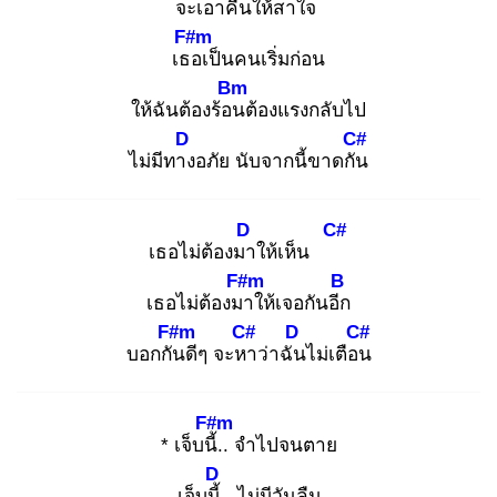
จะเอา
คืนให้สาใจ
F#m
เธอ
เป็นคนเริ่มก่อน
Bm
ให้ฉันต้องร้อน
ต้องแรงกลับไป
D
C#
ไม่มีทาง
อภัย นับจากนี้ขาดกัน
D
C#
เธอไม่ต้องมา
ให้เห็น
F#m
B
เธอไม่ต้องมา
ให้เจอกันอีก
F#m
C#
D
C#
บอกกัน
ดีๆ จะหา
ว่าฉัน
ไม่เตือน
F#m
* เจ็บนี้.
. จำไปจนตาย
D
เจ็บนี้.
. ไม่มีวันลืม