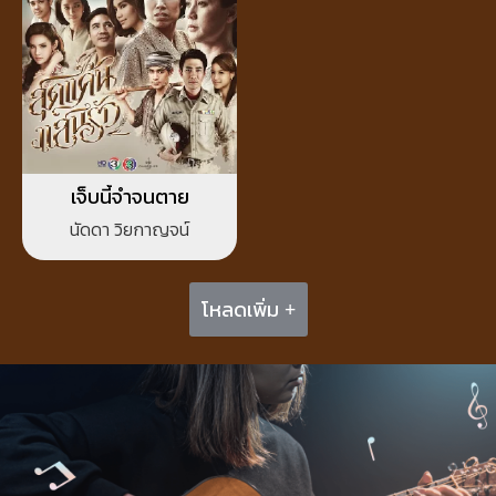
เจ็บนี้จำจนตาย
นัดดา วิยกาญจน์
โหลดเพิ่ม +