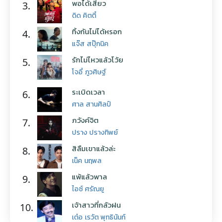
พอได้เสียว
3.
ดิด คิตตี้
ทิ้งกันไม่ได้หรอก
4.
แจ๊ส สปุ๊กนิค
รักไม่ไหวแล้วโว้ย
5.
โจอี้ ภูวศิษฐ์
ระเบิดเวลา
6.
ศาล สานศิลป์
ภวังค์จิต
7.
ปราง ปรางทิพย์
สิลืมเขาแล้วล่ะ
8.
เน็ค นฤพล
แพ้แล้วพาล
9.
ไอซ์ ศรัณยู
เจ้าสาวที่กลัวฝน
10.
เต๋อ เรวัต พุทธินันท์