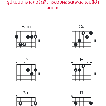
รูปแบบตารางคอร์ดกีตาร์ของคอร์ดเพลง เจ็บนี้จำ
จนตาย
F#m
C#
x
1
1
1
1
1
1
2
III
4
III
3
4
4
D
E
x
o
o
o
o
o
1
1
2
2
3
3
III
III
Bm
B
x
x
1
1
1
1