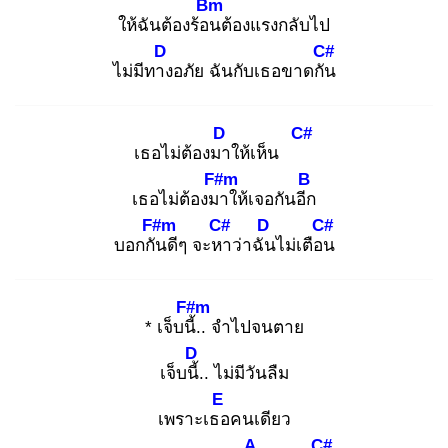
Bm
ให้ฉันต้องร้อน
ต้องแรงกลับไป
D
C#
ไม่มีทาง
อภัย ฉันกับเธอขาดกัน
D
C#
เธอไม่ต้องมา
ให้เห็น
F#m
B
เธอไม่ต้องมา
ให้เจอกันอีก
F#m
C#
D
C#
บอกกัน
ดีๆ จะหา
ว่าฉัน
ไม่เตือน
F#m
* เจ็บนี้.
. จำไปจนตาย
D
เจ็บนี้.
. ไม่มีวันลืม
E
เพราะเธอ
คนเดียว
A
C#