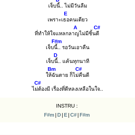
เจ็บนี้.
. ไม่มีวันลืม
E
เพราะเธอ
คนเดียว
A
C#
ที่ทำให้ใจแหลกลาญ
ไม่มีชิ้นดี
F#m
เจ็บนี้.
. รอวันเอาคืน
D
เจ็บนี้.
. แค้นทุกนาที
Bm
C#
ให้ฉั
นตาย ก็ไม่คื
นดี
C#
ไม่ต้
องมี เรื่องที่ดีหลงเหลือในใจ..
INSTRU :
F#m
|
D
|
E
|
C#
|
F#m