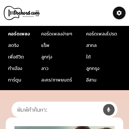
คอร์ดเพลง
คอร์ดเพลงง่ายๆ
คอร์ดเพลงโปรด
สตริง
แร็พ
สากล
เพื่อชีวิต
ลูกทุ่ง
ใต้
กำเมือง
ลาว
ลูกกรุง
การ์ตูน
ละคร/ภาพยนตร์
อีสาน