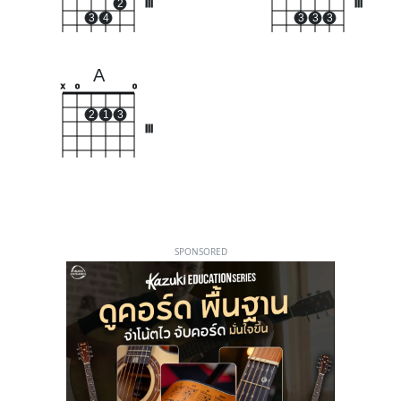
2
III
III
3
4
3
3
3
A
x
o
o
2
1
3
III
SPONSORED