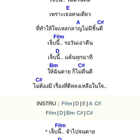
E
เพราะเธอ
คนเดียว
A
C#
ที่ทำให้ใจแหลกลาญ
ไม่มีชิ้นดี
F#m
เจ็บนี้.
. รอวันเอาคืน
D
เจ็บนี้.
. แค้นทุกนาที
Bm
C#
ให้ฉั
นตาย ก็ไม่คื
นดี
C#
ไม่ต้
องมี เรื่องที่ดีหลงเหลือในใจ..
INSTRU :
F#m
|
D
|
E
|
A
C#
F#m
|
D
|
Bm
C#
|
C#
F#m
* เจ็บนี้.
. จำไปจนตาย
D