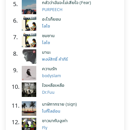
กลัวว่าฉันจะไม่เสียใจ (Fear)
5.
PURPEECH
อะไรก็ยอม
6.
โลโซ
ซมซาน
7.
โลโซ
มานะ
8.
พงษ์สิทธิ์ คำภีร์
ความรัก
9.
bodyslam
ใจเหลือเหลือ
10.
Dr.Fuu
นาฬิกาทราย (sign)
11.
โบกี้ไลอ้อน
ชาวนากับงูเห่า
12.
Fly