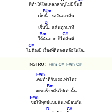
ที่ทำให้ใจแหลกลาญ
ไม่มีชิ้นดี
F#m
เจ็บนี้.
. รอวันเอาคืน
D
เจ็บนี้.
. แค้นทุกนาที
Bm
C#
ให้ฉั
นตาย ก็ไม่คื
นดี
C#
ไม่ต้
องมี เรื่องที่ดีหลงเหลือในใจ..
INSTRU :
F#m
C#
|
F#m
C#
F#m
เคย
ทำดีกับเธอเท่าไหร่
Bm
จะขอร้าย
คืนไปเท่านั้น
F#m
ขอ
ให้ทุกข์แบบฉันเหมือนกัน
D
C#