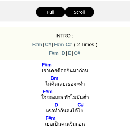
Full
Scroll
INTRO :
F#m
|
C#
|
F#m
C#
( 2 Times )
F#m
|
D
|
E
|
C#
F#m
เรา
เคยดีต่อกันมาก่อน
Bm
ไม่คิด
เลยเธอจะทำ
F#m
ใจข
องเธอ ทำไมมันต่ำ
D
C#
เธอทำ
กันลงได้ไง
F#m
เธอ
เป็นคนเริ่มก่อน