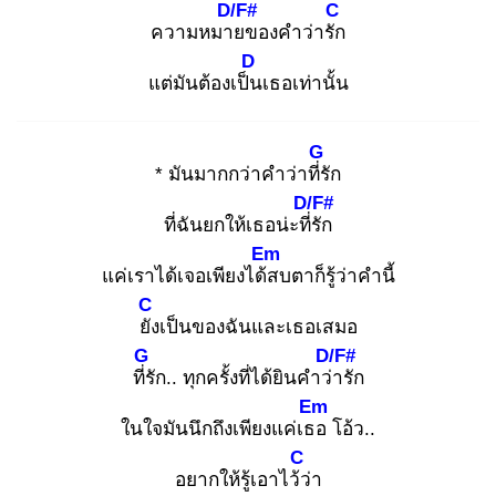
D/F#
C
ความหมาย
ของคำว่ารัก
D
แต่มันต้องเป็น
เธอเท่านั้น
G
* มันมากกว่าคำว่าที่รั
ก
D/F#
ที่ฉันยกให้เธอน่ะที่รั
ก
Em
แค่เราได้เจอเพียงได้ส
บตาก็รู้ว่าคำนี้
C
ยัง
เป็นของฉันและเธอเสมอ
G
D/F#
ที่รั
ก.. ทุกครั้งที่ได้ยินคำว่า
รัก
Em
ในใจมันนึกถึงเพียงแค่เธอ
โอ้ว..
C
อยากให้รู้เอาไว้ว่
า