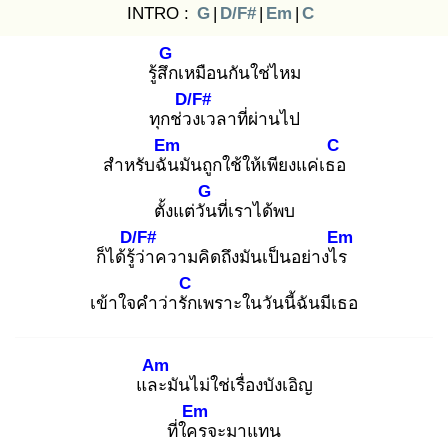
INTRO :
G
|
D/F#
|
Em
|
C
G
รู้สึก
เหมือนกันใช่ไหม
D/F#
ทุกช่วง
เวลาที่ผ่านไป
Em
C
สำหรับฉัน
มันถูกใช้ให้เพียงแค่เธอ
G
ตั้งแต่วัน
ที่เราได้พบ
D/F#
Em
ก็ได้รู้ว่
าความคิดถึงมันเป็นอย่างไร
C
เข้าใจคำว่ารัก
เพราะในวันนี้ฉันมีเธอ
Am
และ
มันไม่ใช่เรื่องบังเอิญ
Em
ที่ใคร
จะมาแทน