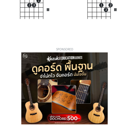
1
2
3
1
2
III
3
III
SPONSORED