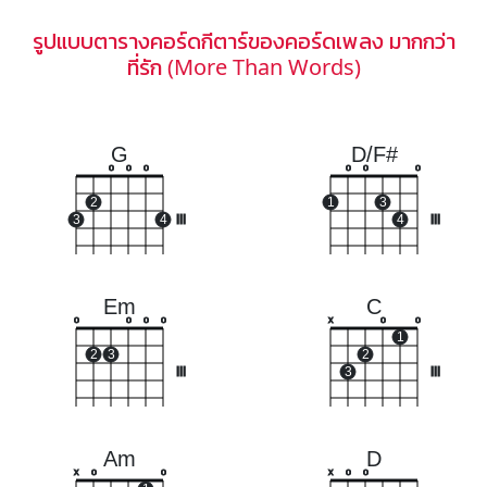
รูปแบบตารางคอร์ดกีตาร์ของคอร์ดเพลง มากกว่า
ที่รัก (More Than Words)
G
D/F#
o
o
o
o
o
o
2
1
3
3
4
III
4
III
Em
C
o
o
o
o
x
o
o
1
2
3
2
III
3
III
Am
D
x
o
o
x
o
o