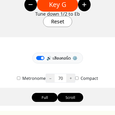
Key G
Tune down 1/2 to Eb
Reset
🔊 เสียงคอร์ด
⚙️
Metronome
−
70
+
Compact
Full
Scroll