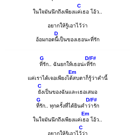
C
ในใจมันนึกถึงเพียงแค่เ
ธอ โอ้ว..
อยากให้รู้เอาไว้ว่า
D
อ้อมกอดนี้เ
ป็นของเธอนะที่รัก
G
D/F#
ที่รั
ก.. ฉันยกให้เธอน่ะที่รั
ก
Em
แค่เราได้เจอเพียงได้ส
บตาก็รู้ว่าคำนี้
C
ยัง
เป็นของฉันและเธอเสมอ
G
D/F#
ที่รั
ก.. ทุกครั้งที่ได้ยินคำว่า
รัก
Em
ในใจมันนึกถึงเพียงแค่เธอ
โอ้ว..
C
อยากให้รู้เอาไว้ว่
า