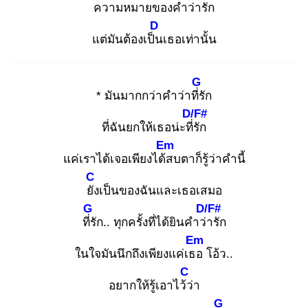
ความหมาย
ของคำว่ารัก
D
แต่มันต้องเป็น
เธอเท่านั้น
G
* มันมากกว่าคำว่าที่รั
ก
D/F#
ที่ฉันยกให้เธอน่ะที่รั
ก
Em
แค่เราได้เจอเพียงได้ส
บตาก็รู้ว่าคำนี้
C
ยัง
เป็นของฉันและเธอเสมอ
G
D/F#
ที่รั
ก.. ทุกครั้งที่ได้ยินคำว่า
รัก
Em
ในใจมันนึกถึงเพียงแค่เธอ
โอ้ว..
C
อยากให้รู้เอาไว้ว่
า
G