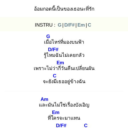
อ้อมกอดนี้เป็นของเธอนะที่รัก
INSTRU :
G
|
D/F#
|
Em
|
C
G
เมื่อ
ไหร่ที่มองบนฟ้า
D/F#
รู้ไหม
ฉันไม่เคยกลัว
Em
เพราะไม่ว่ากี่วั
นคืนเปลี่ยนผัน
C
จะยังมีเ
ธออยู่ข้างฉัน
Am
และ
มันไม่ใช่เรื่องบังเอิญ
Em
ที่ใคร
จะมาแทน
D/F#
C