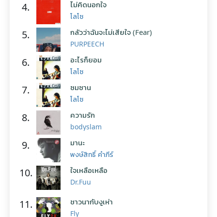
ไม่คิดนอกใจ
4.
โลโซ
กลัวว่าฉันจะไม่เสียใจ (Fear)
5.
PURPEECH
อะไรก็ยอม
6.
โลโซ
ซมซาน
7.
โลโซ
ความรัก
8.
bodyslam
มานะ
9.
พงษ์สิทธิ์ คำภีร์
ใจเหลือเหลือ
10.
Dr.Fuu
ชาวนากับงูเห่า
11.
Fly