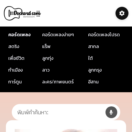
คอร์ดเพลง
คอร์ดเพลงง่ายๆ
คอร์ดเพลงโปรด
สตริง
แร็พ
สากล
เพื่อชีวิต
ลูกทุ่ง
ใต้
กำเมือง
ลาว
ลูกกรุง
การ์ตูน
ละคร/ภาพยนตร์
อีสาน