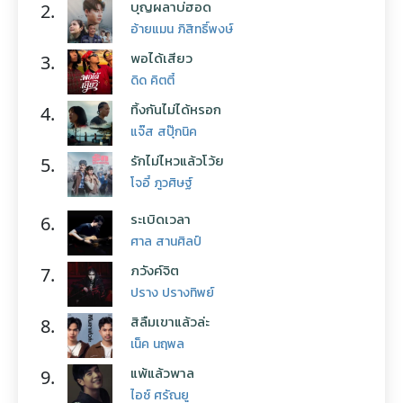
บุญผลาบ่ฮอด
2.
อ้ายแมน ภิสิทธิ์พงษ์
พอได้เสียว
3.
ดิด คิตตี้
ทิ้งกันไม่ได้หรอก
4.
แจ๊ส สปุ๊กนิค
รักไม่ไหวแล้วโว้ย
5.
โจอี้ ภูวศิษฐ์
ระเบิดเวลา
6.
ศาล สานศิลป์
ภวังค์จิต
7.
ปราง ปรางทิพย์
สิลืมเขาแล้วล่ะ
8.
เน็ค นฤพล
แพ้แล้วพาล
9.
ไอซ์ ศรัณยู