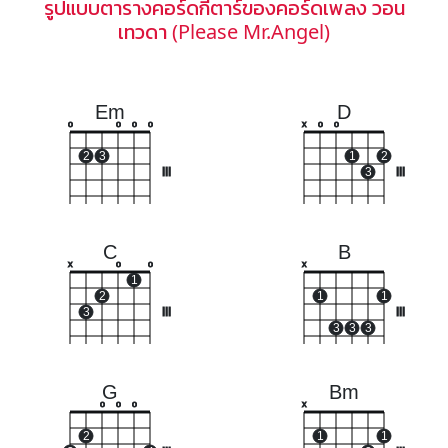
รูปแบบตารางคอร์ดกีตาร์ของคอร์ดเพลง วอน
เทวดา (Please Mr.Angel)
Em
D
o
o
o
o
x
o
o
2
3
1
2
III
3
III
C
B
x
o
o
x
1
2
1
1
3
III
III
3
3
3
G
Bm
o
o
o
x
2
1
1