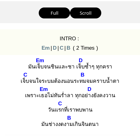
Full
Scroll
INTRO :
Em
|
D
|
C
|
B
( 2 Times )
Em
D
มันเจ็บ
จนชินและชา เจ็บ
ซ้ำๆ ทุกครา
C
B
เจ็บ
จนใจระบมต้องนอนระทม
จมคราบน้ำตา
Em
D
เพราะเธอ
ไม่ทันร่ำลา ทุกอย่าง
ยังคงวาน
C
วันแรก
ที่เราพบพาน
B
มันช่างงดงาม
เกินจินตนา