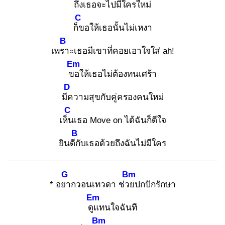
ถึง
เธอจะไปมีใครใหม่
C
ก็ข
อให้เธอนั้นไม่เหงา
B
เพรา
ะเธอมีเขาที่คอยเอาใจใส่ ah!
Em
ขอ
ให้เธอไม่ต้องทนเศร้า
D
มีค
วามสุขกับคู่ครองคนใหม่
C
เห็น
เธอ Move on ได้ฉันก็ดีใจ
B
ยินดีกั
บเธอด้วยถึงฉันไม่มีใคร
G
Bm
* อยา
กวอนเทวดา ช่วย
ปกปักรักษา
Em
ดูแ
ทนใจฉันที
Bm