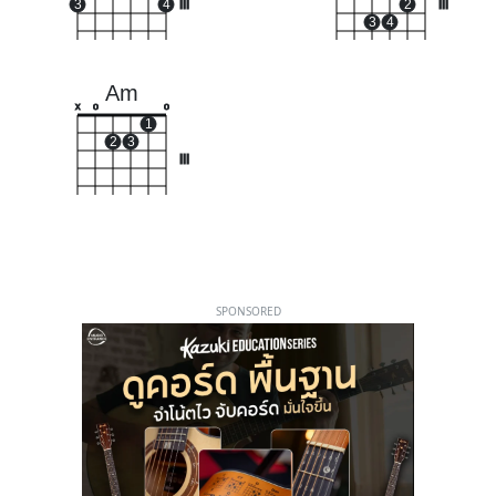
3
4
III
2
III
3
4
Am
x
o
o
1
2
3
III
SPONSORED