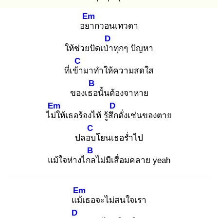
Em
อยา
กวอนเทวดา
D
ให้ช่วยปัดเป่า
ทุกๆ ปัญหา
C
ที่เข้า
มาทำให้ความสดใส
B
ของเธอ
นั้นต้องจาหาย
Em
D
ไม่ใ
ห้เธอร้องไห้ รู้สึก
ดั่งเช่นของตาย
C
ปลอบ
โยนเธอร่ำไป
B
แม้ใจห่างไกล
ไม่มีเสื่อมคลาย yeah
Em
แม้เ
ธอจะไม่สนใจเรา
D