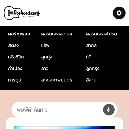
คอร์ดเพลง
คอร์ดเพลงง่ายๆ
คอร์ดเพลงโปรด
สตริง
แร็พ
สากล
เพื่อชีวิต
ลูกทุ่ง
ใต้
กำเมือง
ลาว
ลูกกรุง
การ์ตูน
ละคร/ภาพยนตร์
อีสาน