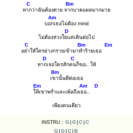
C
Bm
หาก
ว่าฉันต้องตาย จาก
บาดแผลมากมาย
Am
บอกเ
ธอไม่ต้อง mind
D
ไม่ต้องห่วงใยแ
ค่เดินต่อไป
C
Bm
Em
อย่า
ใหัใครย่างกรายเข้ามาทำ
ร้ายเธอ
D
C
หากเ
จอใครสักคน
ก็ขอ.. ใหั
Bm
เขา
นั้นดีต่อเธอ
Em
Am
D
ให้เ
ขาพร่ำและเพ้อถึงเธอ
..
เพียงคนเดียว
INSTRU :
G
|
G
|
C
|
C
G
|
G
|
C
|
B