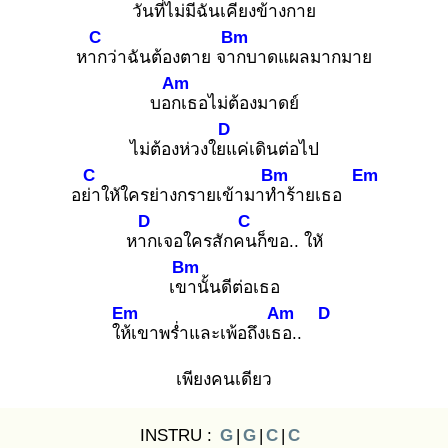
วันที่ไม่มีฉั
นเคียงข้างกาย
C
Bm
หาก
ว่าฉันต้องตาย จาก
บาดแผลมากมาย
Am
บอกเ
ธอไม่ต้องมาดย์
D
ไม่ต้องห่วงใยแ
ค่เดินต่อไป
C
Bm
Em
อย่า
ใหัใครย่างกรายเข้ามาทำ
ร้ายเธอ
D
C
หาก
เจอใครสักคน
ก็ขอ.. ใหั
Bm
เขา
นั้นดีต่อเธอ
Em
Am
D
ให้เ
ขาพร่ำและเพ้อถึงเธอ
..
เพียงคนเดียว
INSTRU :
G
|
G
|
C
|
C