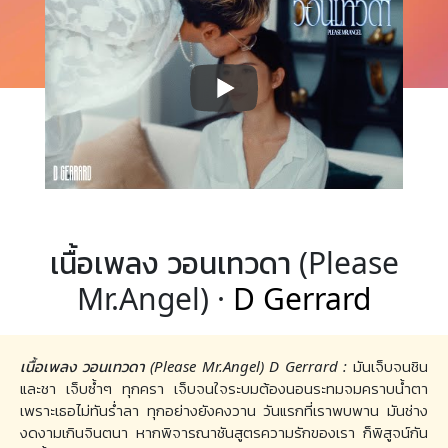
เนื้อเพลง วอนเทวดา (Please
Mr.Angel) ·
D Gerrard
เนื้อเพลง วอนเทวดา (Please Mr.Angel) D Gerrard :
มันเจ็บจนชิน
และชา เจ็บซ้ำๆ ทุกครา เจ็บจนใจระบมต้องนอนระทมจมคราบน้ำตา
เพราะเธอไม่ทันร่ำลา ทุกอย่างยังคงวาน วันแรกที่เราพบพาน มันช่าง
งดงามเกินจินตนา หากพิจารณาชันสูตรความรักของเรา ก็พิสูจน์กัน