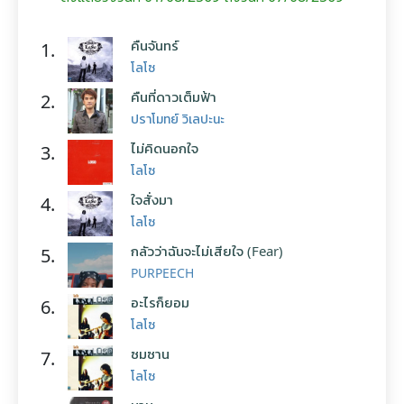
คืนจันทร์
1.
โลโซ
คืนที่ดาวเต็มฟ้า
2.
ปราโมทย์ วิเลปะนะ
ไม่คิดนอกใจ
3.
โลโซ
ใจสั่งมา
4.
โลโซ
กลัวว่าฉันจะไม่เสียใจ (Fear)
5.
PURPEECH
อะไรก็ยอม
6.
โลโซ
ซมซาน
7.
โลโซ