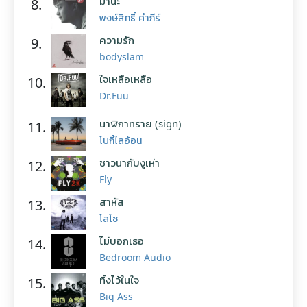
มานะ
8.
พงษ์สิทธิ์ คำภีร์
ความรัก
9.
bodyslam
ใจเหลือเหลือ
10.
Dr.Fuu
นาฬิกาทราย (sign)
11.
โบกี้ไลอ้อน
ชาวนากับงูเห่า
12.
Fly
สาหัส
13.
โลโซ
ไม่บอกเธอ
14.
Bedroom Audio
ทิ้งไว้ในใจ
15.
Big Ass