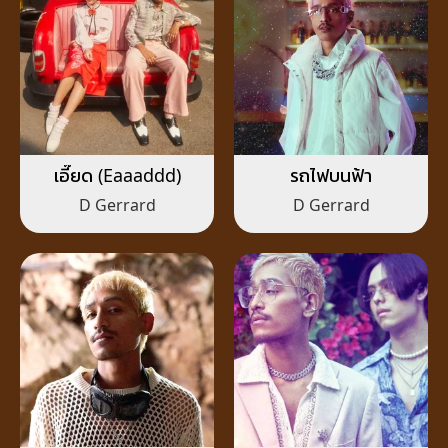
เอี๊ยด (Eaaaddd)
รถไฟบนฟ้า
D Gerrard
D Gerrard