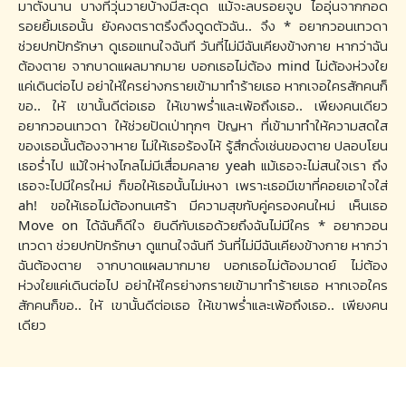
มาตั้งนาน บางทีวุ่นวายบ้างมีสะดุด แม้จะลบรอยจูบ ไออุ่นจากกอด
รอยยิ้มเธอนั้น ยังคงตราตรึงดึงดูดตัวฉัน.. จึง * อยากวอนเทวดา
ช่วยปกปักรักษา ดูเธอแทนใจฉันที วันที่ไม่มีฉันเคียงข้างกาย หากว่าฉัน
ต้องตาย จากบาดแผลมากมาย บอกเธอไม่ต้อง mind ไม่ต้องห่วงใย
แค่เดินต่อไป อย่าใหัใครย่างกรายเข้ามาทำร้ายเธอ หากเจอใครสักคนก็
ขอ.. ใหั เขานั้นดีต่อเธอ ให้เขาพร่ำและเพ้อถึงเธอ.. เพียงคนเดียว
อยากวอนเทวดา ให้ช่วยปัดเป่าทุกๆ ปัญหา ที่เข้ามาทำให้ความสดใส
ของเธอนั้นต้องจาหาย ไม่ให้เธอร้องไห้ รู้สึกดั่งเช่นของตาย ปลอบโยน
เธอร่ำไป แม้ใจห่างไกลไม่มีเสื่อมคลาย yeah แม้เธอจะไม่สนใจเรา ถึง
เธอจะไปมีใครใหม่ ก็ขอให้เธอนั้นไม่เหงา เพราะเธอมีเขาที่คอยเอาใจใส่
ah! ขอให้เธอไม่ต้องทนเศร้า มีความสุขกับคู่ครองคนใหม่ เห็นเธอ
Move on ได้ฉันก็ดีใจ ยินดีกับเธอด้วยถึงฉันไม่มีใคร * อยากวอน
เทวดา ช่วยปกปักรักษา ดูแทนใจฉันที วันที่ไม่มีฉันเคียงข้างกาย หากว่า
ฉันต้องตาย จากบาดแผลมากมาย บอกเธอไม่ต้องมาดย์ ไม่ต้อง
ห่วงใยแค่เดินต่อไป อย่าใหัใครย่างกรายเข้ามาทำร้ายเธอ หากเจอใคร
สักคนก็ขอ.. ใหั เขานั้นดีต่อเธอ ให้เขาพร่ำและเพ้อถึงเธอ.. เพียงคน
เดียว