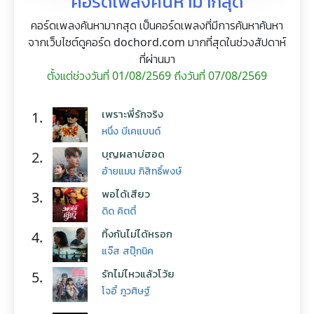
คอร์ดเพลงค้นหามากสุด
คอร์ดเพลงค้นหามากสุด เป็นคอร์ดเพลงที่มีการค้นหาค้นหา
จากเว็บไซต์ดูคอร์ด dochord.com มากที่สุดในช่วงสัปดาห์
ที่ผ่านมา
ตั้งแต่ช่วงวันที่ 01/08/2569 ถึงวันที่ 07/08/2569
เพราะพี่รักจริง
1.
หนึ่ง บีเคแบนด์
บุญผลาบ่ฮอด
2.
อ้ายแมน ภิสิทธิ์พงษ์
พอได้เสียว
3.
ดิด คิตตี้
ทิ้งกันไม่ได้หรอก
4.
แจ๊ส สปุ๊กนิค
รักไม่ไหวแล้วโว้ย
5.
โจอี้ ภูวศิษฐ์