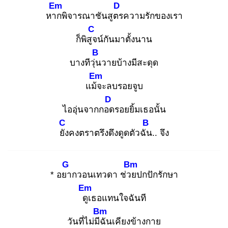
Em
D
หาก
พิจารณาชันสูตร
ความรักของเรา
C
ก็พิสูจ
น์กันมาตั้งนาน
B
บางทีวุ่น
วายบ้างมีสะดุด
Em
แม้จ
ะลบรอยจูบ
D
ไออุ่นจากกอด
รอยยิ้มเธอนั้น
C
B
ยัง
คงตราตรึงดึงดูดตัวฉัน
.. จึง
G
Bm
* อยา
กวอนเทวดา ช่วย
ปกปักรักษา
Em
ดูเ
ธอแทนใจฉันที
Bm
วันที่ไม่มีฉั
นเคียงข้างกาย