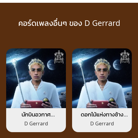
คอร์ดเพลงอื่นๆ ของ D Gerrard
นักบินอวกาศ
ดอกไม้แห่งทางช้าง
(ASTRONAUT)
เผือก
D Gerrard
D Gerrard