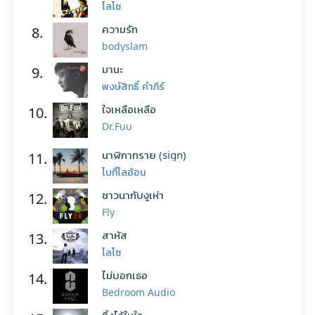
โลโซ
ความรัก
8.
bodyslam
มานะ
9.
พงษ์สิทธิ์ คำภีร์
ใจเหลือเหลือ
10.
Dr.Fuu
นาฬิกาทราย (sign)
11.
โบกี้ไลอ้อน
ชาวนากับงูเห่า
12.
Fly
สาหัส
13.
โลโซ
ไม่บอกเธอ
14.
Bedroom Audio