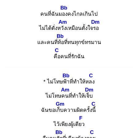
Bb
คนที่ฉันมอง
คงไกลเกินไป
Am
Dm
ไม่ได้ดั่งหวัง
เหมือนตั้งใจรอ
Bb
และคนที่ท้อ
ที่ทนทุกข์ทรมาน
C
คือ
คนที่รักฉัน
Bb
C
* ไม่โทษฟ้า
ที่ทำให้หลง
Am
Dm
ไม่โทษคน
ที่ทำให้เจ็บ
Gm
C
ฉันขอเก็บ
ความผิดครั้งนี้
F
ไว้เพียงผู้เดียว
Bb
C