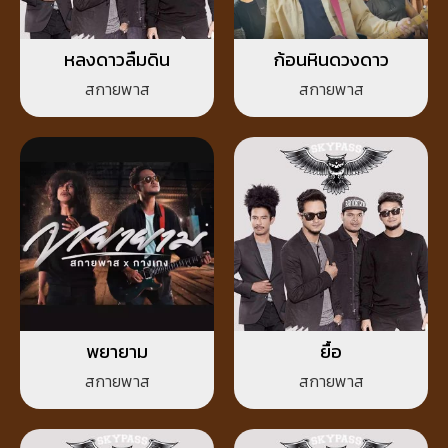
หลงดาวลืมดิน
ก้อนหินดวงดาว
สกายพาส
สกายพาส
พยายาม
ยื้อ
สกายพาส
สกายพาส