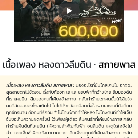
เนื้อเพลง หลงดาวลืมดิน ·
สกายพาส
เนื้อเพลง หลงดาวลืมดิน สกายพาส :
มองอะไรที่มันไกลเกินไป อาจจะ
สุดสายตาไม่ชัดเจน ดั่งกับท้องทะเล และขอบฟ้าที่กว้างไกล ลืมมองดิน
ที่เราเคยยืน ลืมมองคนที่เคียงข้างกาย กลับทำร้ายเขาคนนั้นให้เสียใจ
คนที่ฉันมองคงไกลเกินไป ไม่ได้ดั่งหวังเหมือนตั้งใจรอ และคนที่ท้อที่ทน
ทุกข์ทรมาน คือคนที่รักฉัน * ไม่โทษฟ้าที่ทำให้หลง ไม่โทษคนที่ทำให้เจ็บ
ฉันขอเก็บความผิดครั้งนี้ ไว้เพียงผู้เดียว ลืมคนรักที่เคียงข้างกาย กลับ
ทำร้ายผืนดินที่เคยยืน ให้ความสำคัญกับฟ้า จนลืมดิน เหตุใดใจจึงไม่
จำ เคยเจ็บช้ำผิดหวังมามากมาย ลืมเพื่อนทุกข์ที่เคียงข้างกาย กลับ