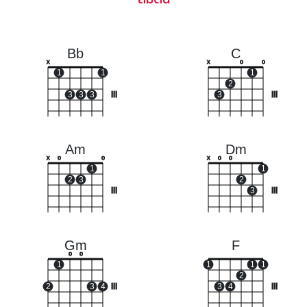
Bb
C
x
x
o
o
1
1
1
2
3
3
3
III
3
III
Am
Dm
x
o
o
x
o
o
1
1
2
3
2
III
3
III
Gm
F
o
o
1
1
1
1
2
2
3
4
III
3
4
III