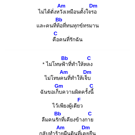
Am
Dm
ไม่ได้ดั่งหวัง
เหมือนตั้งใจรอ
Bb
และคนที่ท้อ
ที่ทนทุกข์ทรมาน
C
คือ
คนที่รักฉัน
Bb
C
* ไม่โทษฟ้า
ที่ทำให้หลง
Am
Dm
ไม่โทษคน
ที่ทำให้เจ็บ
Gm
C
ฉันขอเก็บ
ความผิดครั้งนี้
F
ไว้เพียงผู้เดียว
Bb
C
ลืมคนรัก
ที่เคียงข้างกาย
Am
Dm
กลับทำร้าย
ผืนดินที่เคย
ยืน