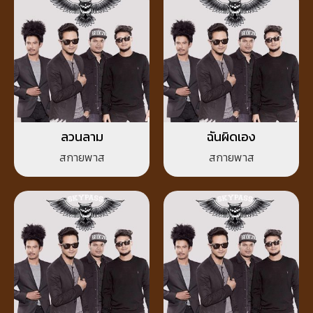
ลวนลาม
ฉันผิดเอง
สกายพาส
สกายพาส