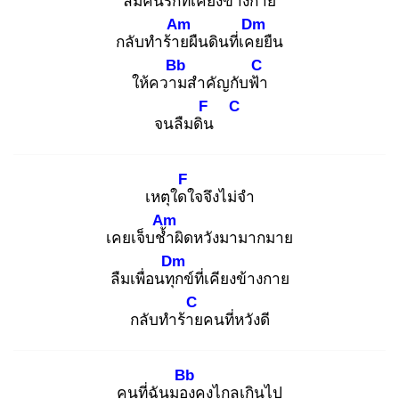
ลืมคนรัก
ที่เคียงข้างกาย
Am
Dm
กลับทำร้าย
ผืนดินที่เคย
ยืน
Bb
C
ให้ความ
สำคัญกับฟ้า
F
C
จนลืมดิน
F
เหตุใดใ
จจึงไม่จำ
Am
เคยเจ็บช้ำ
ผิดหวังมามากมาย
Dm
ลืมเพื่อนทุก
ข์ที่เคียงข้างกาย
C
กลับทำร้าย
คนที่หวังดี
Bb
คนที่ฉันมอง
คงไกลเกินไป