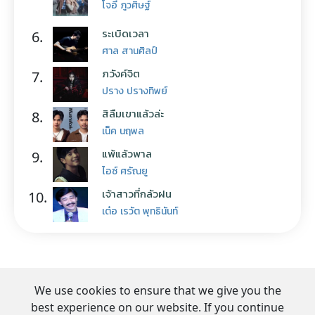
โจอี้ ภูวศิษฐ์
ระเบิดเวลา
6.
ศาล สานศิลป์
ภวังค์จิต
7.
ปราง ปรางทิพย์
สิลืมเขาแล้วล่ะ
8.
เน็ค นฤพล
แพ้แล้วพาล
9.
ไอซ์ ศรัณยู
เจ้าสาวที่กลัวฝน
10.
เต๋อ เรวัต พุทธินันท์
We use cookies to ensure that we give you the
best experience on our website. If you continue