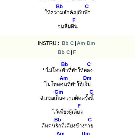
Bb
C
ให้ความ
สำคัญกับฟ้า
F
จนลืมดิน
INSTRU :
Bb
C
|
Am
Dm
Bb
C
|
F
Bb
C
* ไม่โทษฟ้า
ที่ทำให้หลง
Am
Dm
ไม่โทษคน
ที่ทำให้เจ็บ
Gm
C
ฉันขอเก็บ
ความผิดครั้งนี้
F
ไว้เพียงผู้เดียว
Bb
C
ลืมคนรัก
ที่เคียงข้างกาย
Am
Dm