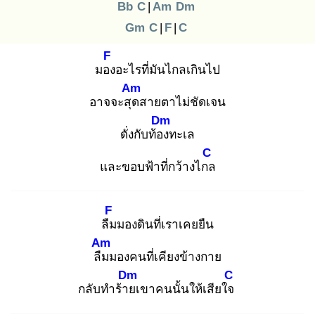
Bb
C
|
Am
Dm
Gm
C
|
F
|
C
F
มอง
อะไรที่มันไกลเกินไป
Am
อาจจะสุด
สายตาไม่ชัดเจน
Dm
ดั่งกับท้อง
ทะเล
C
และขอบฟ้าที่กว้างไกล
F
ลืม
มองดินที่เราเคยยืน
Am
ลืม
มองคนที่เคียงข้างกาย
Dm
C
กลับทำร้าย
เขาคนนั้นให้เสียใจ