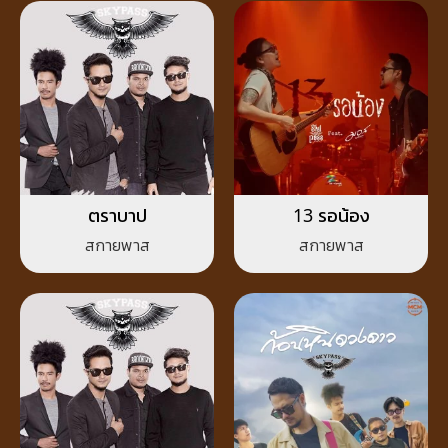
ตราบาป
13 รอน้อง
สกายพาส
สกายพาส