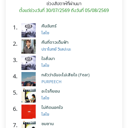
ช่วงสัปดาห์ที่ผ่านมา
ตั้งแต่ช่วงวันที่ 30/07/2569 ถึงวันที่ 05/08/2569
คืนจันทร์
1.
โลโซ
คืนที่ดาวเต็มฟ้า
2.
ปราโมทย์ วิเลปะนะ
ใจสั่งมา
3.
โลโซ
กลัวว่าฉันจะไม่เสียใจ (Fear)
4.
PURPEECH
อะไรก็ยอม
5.
โลโซ
ไม่คิดนอกใจ
6.
โลโซ
ซมซาน
7.