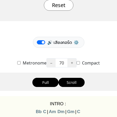
Reset
🔊 เสียงคอร์ด
⚙️
Metronome
−
70
+
Compact
Full
Scroll
INTRO :
Bb
C
|
Am
Dm
|
Gm
|
C