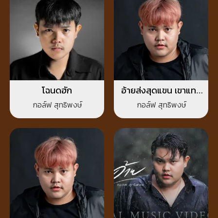
โฉนดฮัก
อ้ายส่งสุดแขน เขาแทง
สุดโคน
กอล์ฟ สุทธิพงษ์
กอล์ฟ สุทธิพงษ์