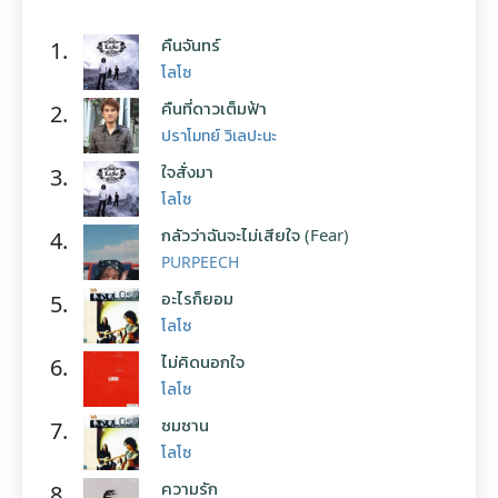
คืนจันทร์
1.
โลโซ
คืนที่ดาวเต็มฟ้า
2.
ปราโมทย์ วิเลปะนะ
ใจสั่งมา
3.
โลโซ
กลัวว่าฉันจะไม่เสียใจ (Fear)
4.
PURPEECH
อะไรก็ยอม
5.
โลโซ
ไม่คิดนอกใจ
6.
โลโซ
ซมซาน
7.
โลโซ
ความรัก
8.