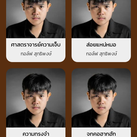
ศาสตราจารย์ความเจ็บ
ส่อยแหน่หมอ
กอล์ฟ สุทธิพงษ์
กอล์ฟ สุทธิพงษ์
ความทรงจำ
จกคอฮากฮัก