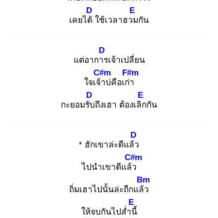
D
E
เคยได้
ใช้เวลาฮวม
กัน
D
แต่อาการ
เจ้าเปลี่ยน
C#m
F#m
ใจเจ้า
บ่คือเก่า
D
E
กะยอมรับ
ถึงเฮา ต้องเลิก
กัน
D
* ฮักเขาล่ะดีแล้ว
C#m
ไปนำเขาดีแล้ว
Bm
ถิ่มเฮาไปนั้นล่ะถืกแล้ว
E
ให้จบกันไปส่ำนี้