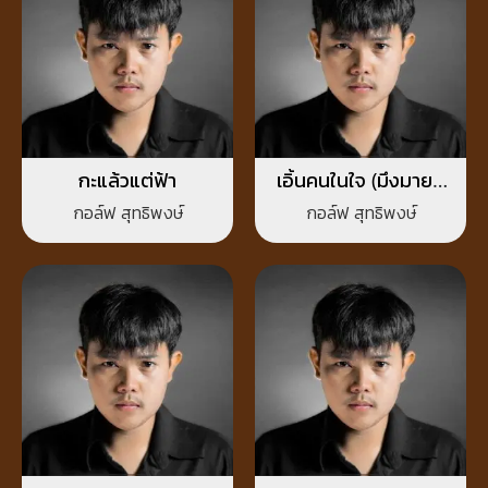
กะแล้วแต่ฟ้า
เอิ้นคนในใจ (มึงมายก
เหล้าแข่งกับกูบ่)
กอล์ฟ สุทธิพงษ์
กอล์ฟ สุทธิพงษ์