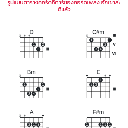
รูปแบบตารางคอร์ดกีตาร์ของคอร์ดเพลง ฮักเขาล่ะ
ดีแล้ว
D
C#m
III
x
o
o
x
1
1
1
2
2
V
3
III
3
4
VII
Bm
E
x
o
o
o
1
1
1
2
3
2
III
III
3
4
A
F#m
x
o
o
2
1
3
1
1
1
1