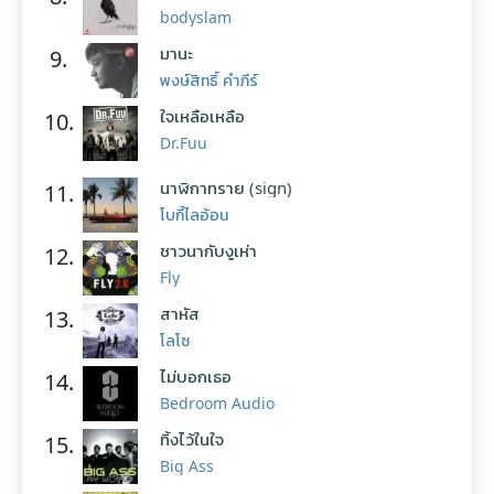
bodyslam
มานะ
9.
พงษ์สิทธิ์ คำภีร์
ใจเหลือเหลือ
10.
Dr.Fuu
นาฬิกาทราย (sign)
11.
โบกี้ไลอ้อน
ชาวนากับงูเห่า
12.
Fly
สาหัส
13.
โลโซ
ไม่บอกเธอ
14.
Bedroom Audio
ทิ้งไว้ในใจ
15.
Big Ass