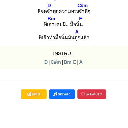
D
C#m
สิจดจำ
ทุกความทรงจำ
ดีๆ
Bm
E
ที่เฮา
เคยมี.. มื้อนั้น
A
ที่เจ้าทำมื้อนั้นมันถูก
แล้ว
INSTRU :
D
|
C#m
|
Bm
E
|
A
แก้ไข
ขอเพลง
เพลงโปรด