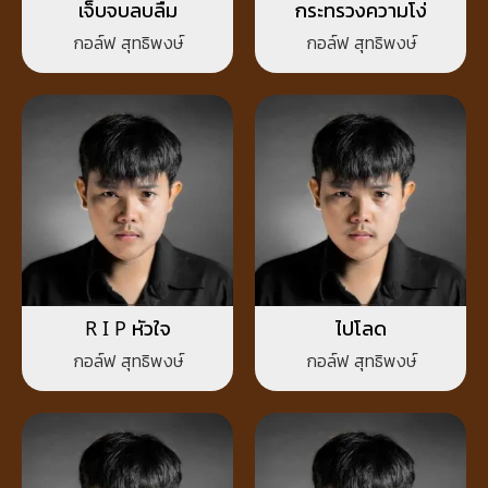
เจ็บจบลบลืม
กระทรวงความโง่
กอล์ฟ สุทธิพงษ์
กอล์ฟ สุทธิพงษ์
R I P หัวใจ
ไปโลด
กอล์ฟ สุทธิพงษ์
กอล์ฟ สุทธิพงษ์