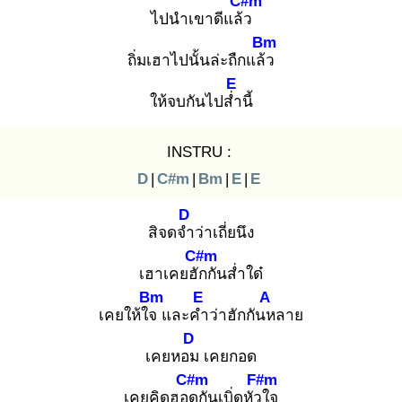
C#m
ไปนำเขาดีแล้ว
Bm
ถิ่มเฮาไปนั้นล่ะถืกแล้ว
E
ให้จบกันไปส่ำ
นี้
INSTRU :
D
|
C#m
|
Bm
|
E
|
E
D
สิจดจำ
ว่าเถี่ยนึง
C#m
เฮาเคยฮัก
กันส่ำใด๋
Bm
E
A
เคยให้ใจ
และคำ
ว่าฮักกันห
ลาย
D
เคยหอม
เคยกอด
C#m
F#m
เคยคิดฮอด
กันเบิ่ดหัวใ
จ