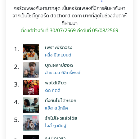
คอร์ดเพลงค้นหามากสุด เป็นคอร์ดเพลงที่มีการค้นหาค้นหา
จากเว็บไซต์ดูคอร์ด dochord.com มากที่สุดในช่วงสัปดาห์
ที่ผ่านมา
ตั้งแต่ช่วงวันที่ 30/07/2569 ถึงวันที่ 05/08/2569
เพราะพี่รักจริง
1.
หนึ่ง บีเคแบนด์
บุญผลาบ่ฮอด
2.
อ้ายแมน ภิสิทธิ์พงษ์
พอได้เสียว
3.
ดิด คิตตี้
ทิ้งกันไม่ได้หรอก
4.
แจ๊ส สปุ๊กนิค
รักไม่ไหวแล้วโว้ย
5.
โจอี้ ภูวศิษฐ์
ระเบิดเวลา