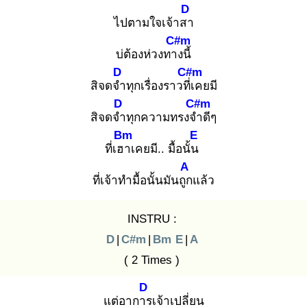
D
ไปตามใจเจ้าสา
C#m
บ่ต้องห่วงทาง
นี้
D
C#m
สิจดจำ
ทุกเรื่องราวที่เ
คยมี
D
C#m
สิจดจำ
ทุกความทรงจำ
ดีๆ
Bm
E
ที่เฮา
เคยมี.. มื้อนั้น
A
ที่เจ้าทำมื้อนั้นมันถูก
แล้ว
INSTRU :
D
|
C#m
|
Bm
E
|
A
( 2 Times )
D
แต่อาการ
เจ้าเปลี่ยน