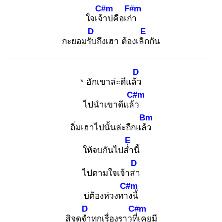
C#m
F#m
ใจเจ้า
บ่คือเก่า
D
E
กะยอมรับ
ถึงเฮา ต้องเลิก
กัน
D
* ฮักเขาล่ะดีแล้ว
C#m
ไปนำเขาดีแล้ว
Bm
ถิ่มเฮาไปนั้นล่ะถืกแล้ว
E
ให้จบกันไปส่ำ
นี้
D
ไปตามใจเจ้าสา
C#m
บ่ต้องห่วงทาง
นี้
D
C#m
สิจดจำ
ทุกเรื่องราวที่เ
คยมี