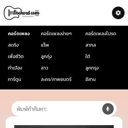
คอร์ดเพลง
คอร์ดเพลงง่ายๆ
คอร์ดเพลงโปรด
สตริง
แร็พ
สากล
เพื่อชีวิต
ลูกทุ่ง
ใต้
กำเมือง
ลาว
ลูกกรุง
การ์ตูน
ละคร/ภาพยนตร์
อีสาน