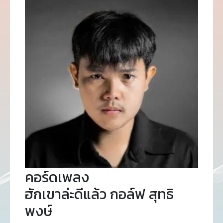
คอร์ดเพลง
ฮักเขาล่ะดีแล้ว กอล์ฟ สุทธิ
พงษ์