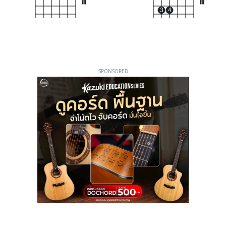
III
III
3
4
SPONSORED