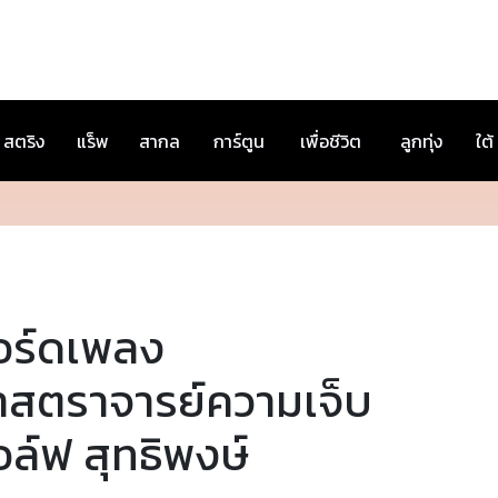
สตริง
แร็พ
สากล
การ์ตูน
เพื่อชีวิต
ลูกทุ่ง
ใต้
อร์ดเพลง
าสตราจารย์ความเจ็บ
ล์ฟ สุทธิพงษ์