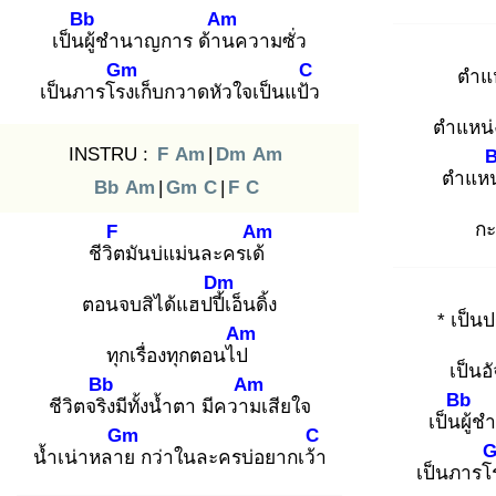
Bb
Am
เป็นผู้
ชำนาญการ ด้าน
ความซั่ว
Gm
C
ตำแห
เป็นภารโรง
เก็บกวาดหัวใจเป็นแป้ว
ตำแหน่
INSTRU :
F
Am
|
Dm
Am
ตำแหน
Bb
Am
|
Gm
C
|
F
C
ก
F
Am
ชีวิต
มันบ่แม่นละครเด้
Dm
ตอนจบสิได้แฮปปี้เ
อ็นดิ้ง
* เป็น
Am
ทุกเรื่องทุกตอนไป
เป็นอ
Bb
Am
Bb
ชีวิตจริง
มีทั้งน้ำตา มีความ
เสียใจ
เป็นผู้
ชำ
Gm
C
น้ำเน่าหลาย
กว่าในละครบ่อยากเว้า
เป็นภารโ