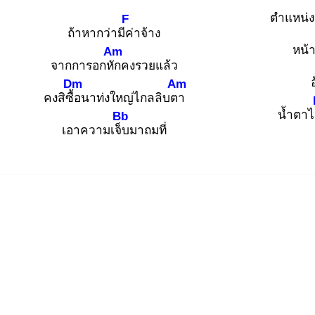
ตำแหน่ง
F
ถ้าหากว่ามีค่
าจ้าง
หน้า
Am
จากการอกหัก
คงรวยแล้ว
Dm
Am
คงสิซื้อ
นาท่งใหญ่ไกลลิบตา
น้ำตา
Bb
เอาความเจ็บ
มาถมที่