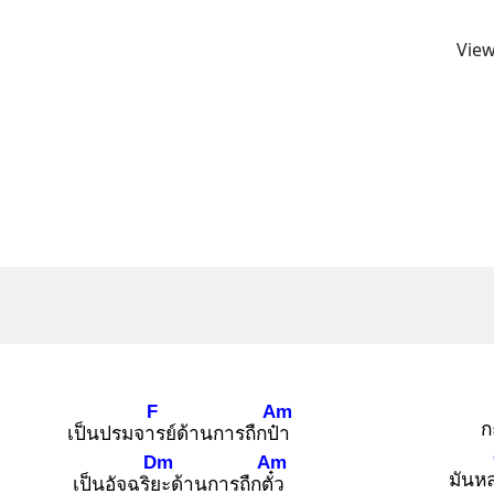
View
F
Am
ก
เป็นปรมจาร
ย์ด้านการถืกป๋า
Dm
Am
มันห
เป็นอัจฉริยะ
ด้านการถืกตั๋ว