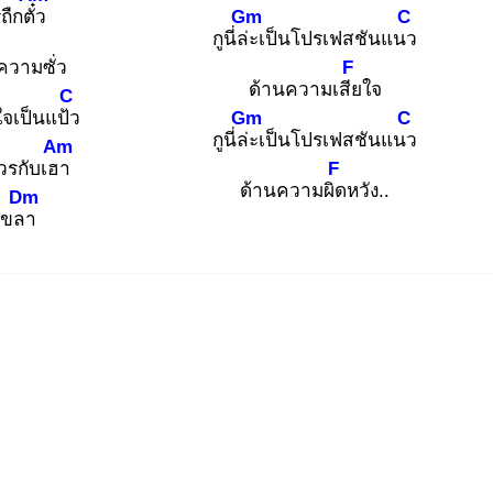
ืกตั๋ว
Gm
C
กูนี่ล่ะ
เป็นโปรเฟสชันแนว
ความซั่ว
F
ด้านความเสีย
ใจ
C
ใจเป็นแป้ว
Gm
C
กูนี่ล่ะ
เป็นโปรเฟสชันแนว
Am
ควรกับเฮา
F
ด้านความผิด
หวัง..
Dm
่เขลา