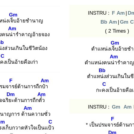
INSTRU :
F
Am
|
D
Gm
น่งเจ็บ
อ้ายชำนาญ
Bb
Am
|
Gm
C
Am
( 2 Times )
งคนน่า
รำคาญอ้ายจอง
Bb
Gm
่ง
ส่วนเกินในชีวิตน้อง
ตำแหน่งเจ็บ
อ้ายช
C
Am
ะคง
เป็นอ้ายคือเก่า
ตำแหน่งคนน่า
รำคาญ
Bb
ตำแหน่ง
ส่วนเกินในชี
F
Am
C
ปรมจาร
ย์ด้านการถืกป๋า
กะคง
เป็นอ้ายคือเ
Dm
Am
ัจฉริยะ
ด้านการถืกตั๋ว
INSTRU :
Gm
Am
Am
นาญการ ด้าน
ความซั่ว
F
Gm
C
* เป็นปรมจาร
ย์ด้านก
รง
เก็บกวาดหัวใจเป็นแป้ว
Dm