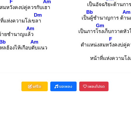
F
Am
เป็นอัจฉริยะ
ด้านการถ
สมหวัง
คงบ่คู่ควรกับเฮา
Bb
Am
Dm
เป็นผู้
ชำนาญการ ด้าน
ที่แห่งความโง่เขลา
Gm
Am
เป็นภารโรง
เก็บกวาดหัว
อ้ายชำนาญแล้ว
F
Bb
Am
ตำแหน่งสมหวัง
คงบ่คู่
ไหล
ฮ้องไห้เกือบดับ
แนว
หน้าที่แห่งความโง
แก้ไข
ขอเพลง
เพลงโปรด