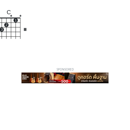
C
o
o
1
2
3
III
SPONSORED