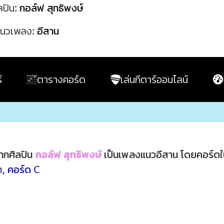
ลปิน:
กอล์ฟ สุทธิพงษ์
นวเพลง:
อีสาน
์
ตารางคอร์ด
เล่นกีตาร์ออนไลน์
ากศิลปิน
กอล์ฟ สุทธิพงษ์
เป็นเพลงแนวอีสาน โดยคอร์ดใ
m
,
คอร์ด C