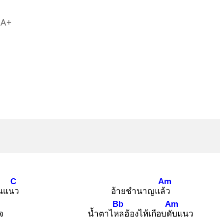
A+
C
Am
ันแนว
อ้ายชำนาญแล้ว
Bb
Am
จ
น้ำตาไหล
ฮ้องไห้เกือบดับ
แนว