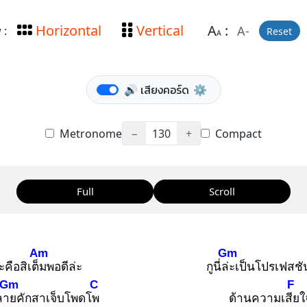
Horizontal
Vertical
A
:
A-
 :
Reset
A
🔊 เสียงคอร์ด
⚙️
Metronome
−
130
+
Compact
Full
Scroll
Am
Gm
ะคือสิเต็ม
พอดีล่ะ
กูนี่ล่ะ
เป็นโปรเฟสช
Gm
C
F
ลาย
คักสาเจ็บโพดโพ
ด้านความเสีย
ใ