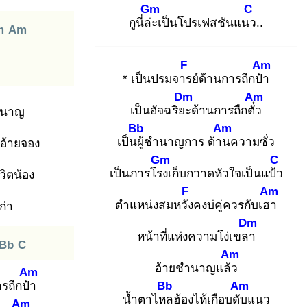
Gm
C
กูนี่ล่ะ
เป็นโปรเฟสชันแนว
..
m
Am
F
Am
* เป็นปรมจาร
ย์ด้านการถืกป๋า
Dm
Am
เป็นอัจฉริยะ
ด้านการถืกตั๋ว
ำนาญ
Bb
Am
เป็นผู้
ชำนาญการ ด้าน
ความซั่ว
อ้ายจอง
Gm
C
เป็นภารโรง
เก็บกวาดหัวใจเป็นแป้ว
วิตน้อง
F
Am
ตำแหน่งสมหวัง
คงบ่คู่ควรกับเฮา
ก่า
Dm
หน้าที่แห่งความโง่เขลา
Bb
C
Am
อ้ายชำนาญแล้ว
Am
ารถืกป๋า
Bb
Am
น้ำตาไหล
ฮ้องไห้เกือบดับ
แนว
Am