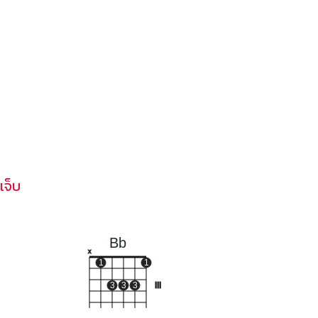
เจ็บ
Bb
x
1
1
3
3
3
III