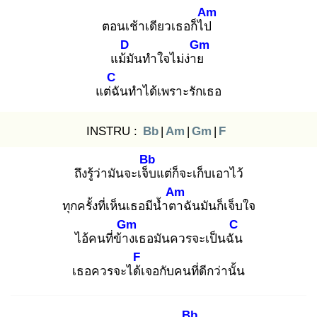
Am
ตอนเช้าเดียวเธอก็ไป
D
Gm
แม้มั
นทำใจไม่ง่าย
C
แต่ฉั
นทำได้เพราะรักเธอ
INSTRU :
Bb
|
Am
|
Gm
|
F
Bb
ถึงรู้ว่ามันจะเจ็บ
แต่ก็จะเก็บเอาไว้
Am
ทุกครั้งที่เห็นเธอมีน้ำตา
ฉันมันก็เจ็บใจ
Gm
C
ไอ้คนที่ข้าง
เธอมันควรจะเป็นฉัน
F
เธอควรจะได้เ
จอกับคนที่ดีกว่านั้น
Bb