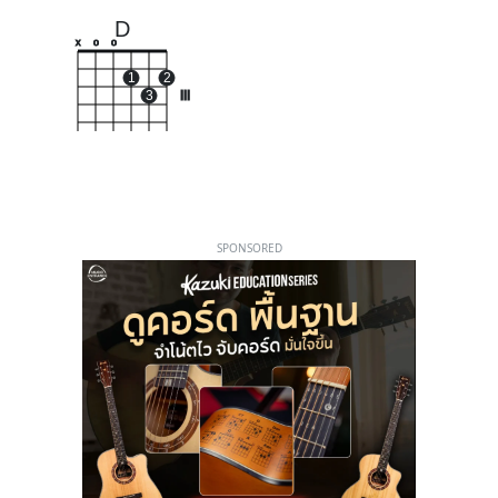
D
x
o
o
1
2
3
III
SPONSORED