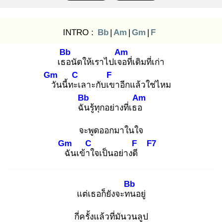
INTRO :
Bb
|
Am
|
Gm
|
F
Bb
Am
เธอ
นัดให้เราไปเจอ
ที่เดิมที่เก่า
Gm
C
F
วั
นนี้ทะเ
ลาะกับเข
าอีกแล้วใช่ไหม
Bb
Am
ฉัน
รู้ทุกอย่างที่เธอ
จะพูดออกมาในใจ
Gm
C
F
F7
ฉั
นเข้าใ
จเป็นอย่างดี
Bb
แต่เธอก็ยังจะทน
อยู่
กี่ครั้งแล้วที่มันวนลูป