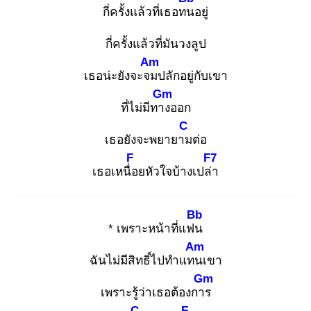
กี่ครั้งแล้วที่เธอทน
อยู่
กี่ครั้งแล้วที่มันวงลูป
Am
เธอน่ะยังจะจม
ปลักอยู่กับเขา
Gm
ที่ไม่มีทาง
ออก
C
เธอยังจะพยายาม
ต่อ
F
F7
เธอเหนื่อ
ยหัวใจบ้างเปล่า
Bb
* เพราะหน้าที่แฟน
Am
ฉันไม่มีสิทธิ์ไปทำแทน
เขา
Gm
เพราะรู้ว่าเธอต้องการ
C
F