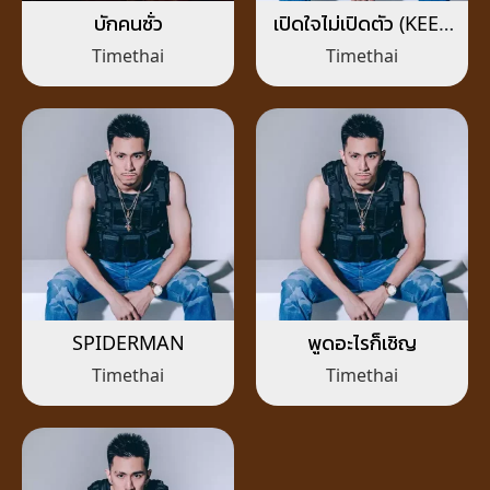
บักคนซั่ว
เปิดใจไม่เปิดตัว (KEEP
IT LOW KEY)
Timethai
Timethai
SPIDERMAN
พูดอะไรก็เชิญ
Timethai
Timethai