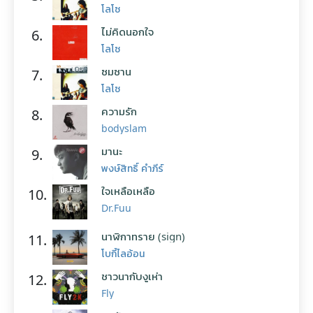
โลโซ
ไม่คิดนอกใจ
6.
โลโซ
ซมซาน
7.
โลโซ
ความรัก
8.
bodyslam
มานะ
9.
พงษ์สิทธิ์ คำภีร์
ใจเหลือเหลือ
10.
Dr.Fuu
นาฬิกาทราย (sign)
11.
โบกี้ไลอ้อน
ชาวนากับงูเห่า
12.
Fly