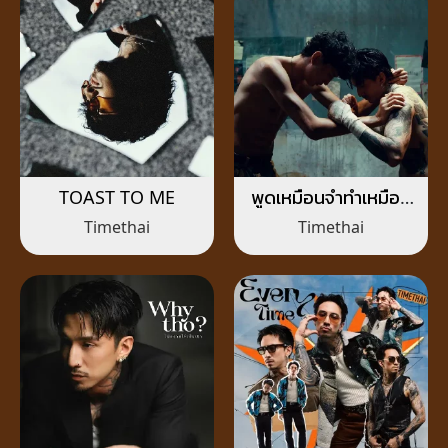
TOAST TO ME
พูดเหมือนจำทำเหมือน
เดิม (SAME AGAIN)
Timethai
Timethai