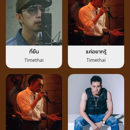
ที่ยืน
แค่อยากรู้
Timethai
Timethai