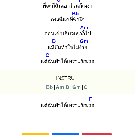
ที่จะมีฉัน
เอาไว้แก้เ
หงา
Bb
ตรงนี้แค่ที่พัก
ใจ
Am
ตอนเช้าเดียวเธอก็ไ
ป
D
Gm
แม้มั
นทำใจไม่ง่าย
C
แต่ฉั
นทำได้เพราะรักเธอ
INSTRU :
Bb
|
Am
D
|
Gm
|
C
F
แต่ฉันทำได้เพราะรักเธอ