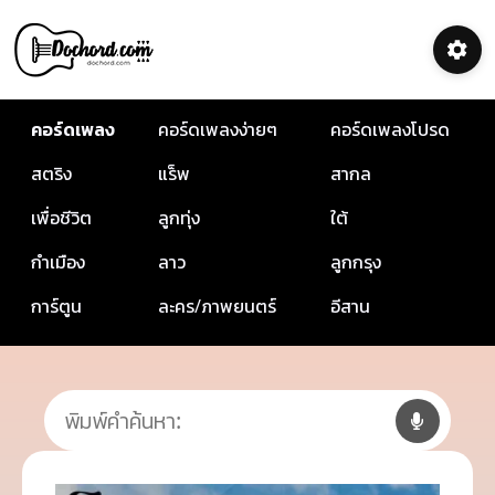
คอร์ดเพลง
คอร์ดเพลงง่ายๆ
คอร์ดเพลงโปรด
สตริง
แร็พ
สากล
เพื่อชีวิต
ลูกทุ่ง
ใต้
กำเมือง
ลาว
ลูกกรุง
การ์ตูน
ละคร/ภาพยนตร์
อีสาน