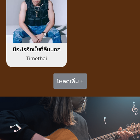
มีอะไรอีกมั้ยที่ลืมบอก
Timethai
โหลดเพิ่ม +