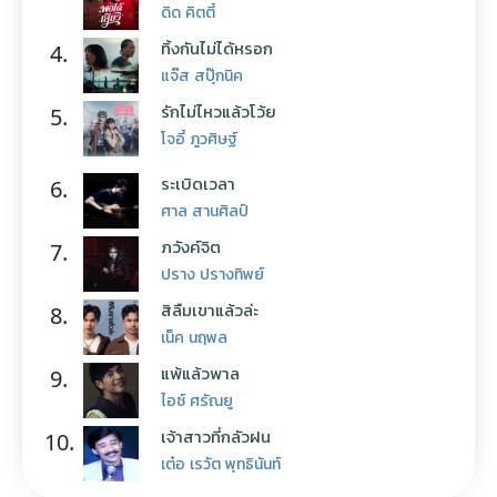
ดิด คิตตี้
ทิ้งกันไม่ได้หรอก
4.
แจ๊ส สปุ๊กนิค
รักไม่ไหวแล้วโว้ย
5.
โจอี้ ภูวศิษฐ์
ระเบิดเวลา
6.
ศาล สานศิลป์
ภวังค์จิต
7.
ปราง ปรางทิพย์
สิลืมเขาแล้วล่ะ
8.
เน็ค นฤพล
แพ้แล้วพาล
9.
ไอซ์ ศรัณยู
เจ้าสาวที่กลัวฝน
10.
เต๋อ เรวัต พุทธินันท์