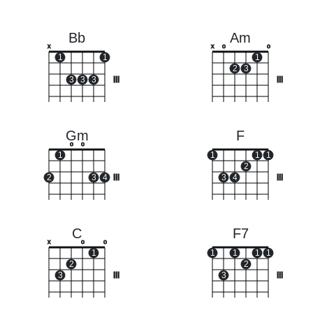
Bb
Am
x
x
o
o
1
1
1
2
3
3
3
3
III
III
Gm
F
o
o
1
1
1
1
2
2
3
4
III
3
4
III
C
F7
x
o
o
1
1
1
1
1
2
2
3
III
3
III