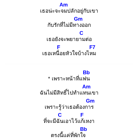
Am
เธอน่ะจะจม
ปลักอยู่กับเขา
Gm
กับรักที่ไม่มีทาง
ออก
C
เธอยังจะพยายาม
ต่อ
F
F7
เธอเหนื่อ
ยหัวใจบ้างไหม
Bb
* เพราะหน้าที่แฟน
Am
ฉันไม่มีสิทธิ์ไปทำแทน
เขา
Gm
เพราะรู้ว่าเธอต้องการ
C
F
ที่จะมีฉัน
เอาไว้แก้เ
หงา
Bb
ตรงนี้แค่ที่พักใจ