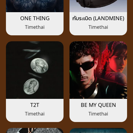
ONE THING
กับระเบิด (LANDMINE)
Timethai
Timethai
T2T
BE MY QUEEN
Timethai
Timethai