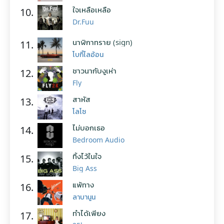
ใจเหลือเหลือ
10.
Dr.Fuu
นาฬิกาทราย (sign)
11.
โบกี้ไลอ้อน
ชาวนากับงูเห่า
12.
Fly
สาหัส
13.
โลโซ
ไม่บอกเธอ
14.
Bedroom Audio
ทิ้งไว้ในใจ
15.
Big Ass
แพ้ทาง
16.
ลาบานูน
ทำได้เพียง
17.