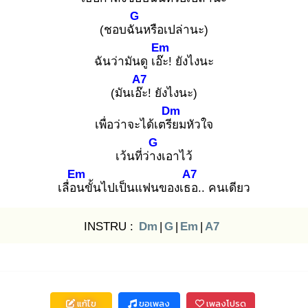
G
(ชอบฉัน
หรือเปล่านะ)
Em
ฉันว่ามันดู เอ๊ะ
! ยังไงนะ
A7
(มันเอ๊ะ
! ยังไงนะ)
Dm
เพื่อว่าจะได้เตรีย
มหัวใจ
G
เว้นที่ว่าง
เอาไว้
Em
A7
เลื่อน
ขั้นไปเป็นแฟนของเธอ
.. คนเดียว
INSTRU :
Dm
|
G
|
Em
|
A7
แก้ไข
ขอเพลง
เพลงโปรด