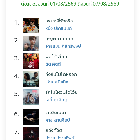
ตั้งแต่ช่วงวันที่ 01/08/2569 ถึงวันที่ 07/08/2569
เพราะพี่รักจริง
1.
หนึ่ง บีเคแบนด์
บุญผลาบ่ฮอด
2.
อ้ายแมน ภิสิทธิ์พงษ์
พอได้เสียว
3.
ดิด คิตตี้
ทิ้งกันไม่ได้หรอก
4.
แจ๊ส สปุ๊กนิค
รักไม่ไหวแล้วโว้ย
5.
โจอี้ ภูวศิษฐ์
ระเบิดเวลา
6.
ศาล สานศิลป์
ภวังค์จิต
7.
ปราง ปรางทิพย์