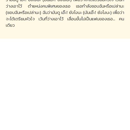
ว่างเอาไว้ ตำแหน่งคนพิเศษของเธอ เธอกำลังชอบฉันหรือเปล่านะ
(ชอบฉันหรือเปล่านะ) ฉันว่ามันดู เอ๊ะ! ยังไงนะ (มันเอ๊ะ! ยังไงนะ) เพื่อว่า
จะได้เตรียมหัวใจ เว้นที่ว่างเอาไว้ เลื่อนขั้นไปเป็นแฟนของเธอ.. คน
เดียว