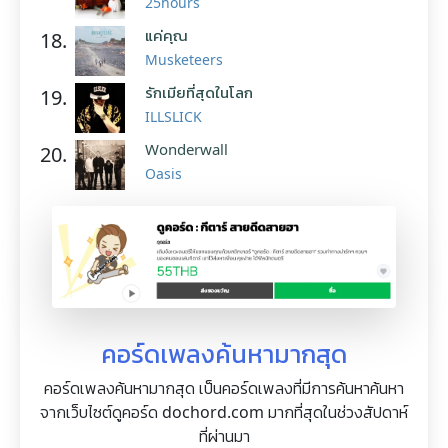
25hours
แค่คุณ
18.
Musketeers
รักเมียที่สุดในโลก
19.
ILLSLICK
Wonderwall
20.
Oasis
คอร์ดเพลงค้นหามากสุด
คอร์ดเพลงค้นหามากสุด เป็นคอร์ดเพลงที่มีการค้นหาค้นหา
จากเว็บไซต์ดูคอร์ด dochord.com มากที่สุดในช่วงสัปดาห์
ที่ผ่านมา