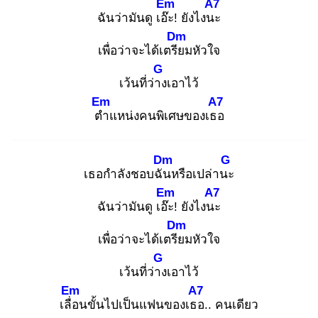
Em
A7
ฉันว่ามันดู เอ๊ะ
! ยังไงนะ
Dm
เพื่อว่าจะได้เตรีย
มหัวใจ
G
เว้นที่ว่าง
เอาไว้
Em
A7
ตำ
แหน่งคนพิเศษของเธอ
Dm
G
เธอกำลังชอบฉัน
หรือเปล่านะ
Em
A7
ฉันว่ามันดู เอ๊ะ
! ยังไงนะ
Dm
เพื่อว่าจะได้เตรีย
มหัวใจ
G
เว้นที่ว่าง
เอาไว้
Em
A7
เลื่อ
นขั้นไปเป็นแฟนของเธอ
.. คนเดียว