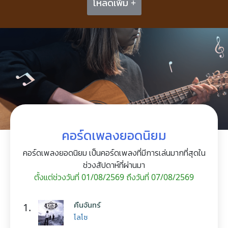
โหลดเพิ่ม +
คอร์ดเพลงยอดนิยม
คอร์ดเพลงยอดนิยม เป็นคอร์ดเพลงที่มีการเล่นมากที่สุดใน
ช่วงสัปดาห์ที่ผ่านมา
ตั้งแต่ช่วงวันที่ 01/08/2569 ถึงวันที่ 07/08/2569
คืนจันทร์
1.
โลโซ