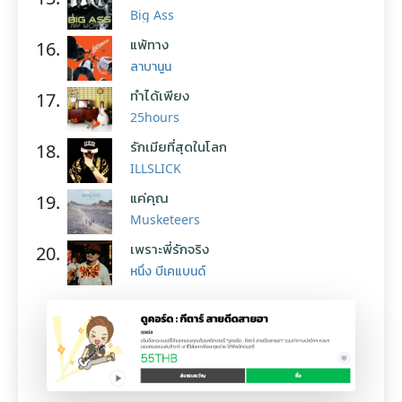
Big Ass
แพ้ทาง
16.
ลาบานูน
ทำได้เพียง
17.
25hours
รักเมียที่สุดในโลก
18.
ILLSLICK
แค่คุณ
19.
Musketeers
เพราะพี่รักจริง
20.
หนึ่ง บีเคแบนด์