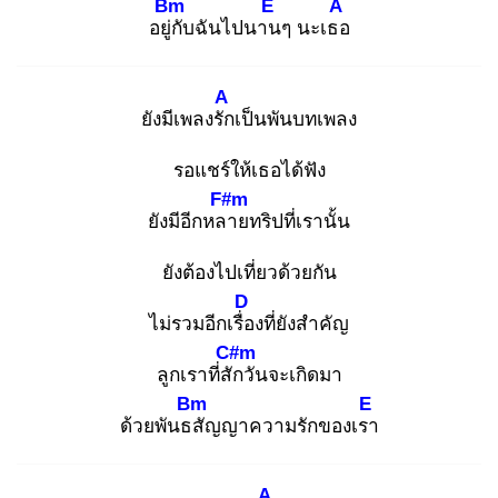
Bm
E
A
อยู่กั
บฉันไปนาน
ๆ นะเธอ
A
ยังมีเพลงรัก
เป็นพันบทเพลง
รอแชร์ให้เธอได้ฟัง
F#m
ยังมีอีกหลา
ยทริปที่เรานั้น
ยังต้องไปเที่ยวด้วยกัน
D
ไม่รวมอีกเรื่อ
งที่ยังสำคัญ
C#m
ลูกเราที่สัก
วันจะเกิดมา
Bm
E
ด้วยพันธสั
ญญาความรักของเรา
A