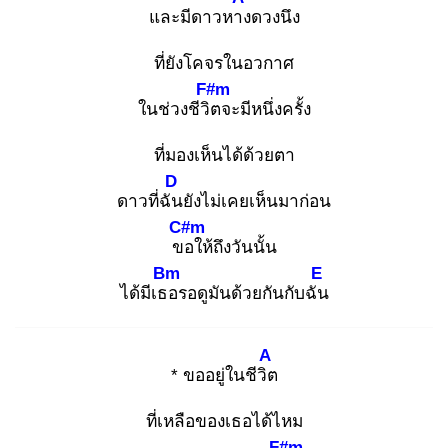
และมีดาวหาง
ดวงนึง
ที่ยังโคจรในอวกาศ
F#m
ในช่วงชีวิต
จะมีหนึ่งครั้ง
ที่มองเห็นได้ด้วยตา
D
ดาวที่ฉัน
ยังไม่เคยเห็นมาก่อน
C#m
ขอ
ให้ถึงวันนั้น
Bm
E
ได้มีเธอ
รอดูมันด้วยกันกับฉัน
A
* ขออยู่ในชีวิต
ที่เหลือของเธอได้ไหม
F#m