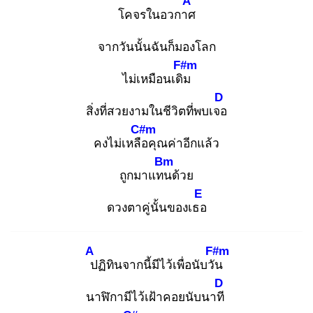
A
โคจรในอวกาศ
จากวันนั้นฉันก็มองโลก
F#m
ไม่เหมือนเดิม
D
สิ่งที่สวยงามในชีวิตที่พบเจอ
C#m
คงไม่เหลือ
คุณค่าอีกแล้ว
Bm
ถูกมาแทน
ด้วย
E
ดวงตาคู่นั้นของเธอ
A
F#m
ป
ฏิทินจากนี้มีไว้เพื่อนับวัน
D
นาฬิกามีไว้เฝ้าคอยนับนาที