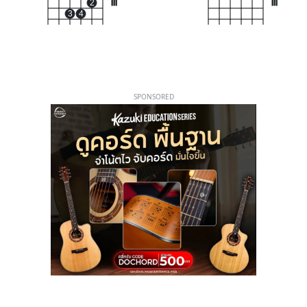
2
III
III
3
4
SPONSORED