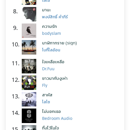
โลโซ
มานะ
8.
พงษ์สิทธิ์ คำภีร์
ความรัก
9.
bodyslam
นาฬิกาทราย (sign)
10.
โบกี้ไลอ้อน
ใจเหลือเหลือ
11.
Dr.Fuu
ชาวนากับงูเห่า
12.
Fly
สาหัส
13.
โลโซ
ไม่บอกเธอ
14.
Bedroom Audio
ทิ้งไว้ในใจ
15.