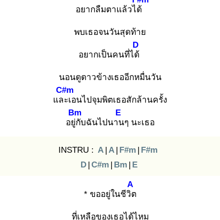
อยากลืมตาแล้วได้
พบเธอจนวันสุดท้าย
D
อยากเป็นคนที่ได้
นอนดูดาวข้างเธออีกหมื่นวัน
C#m
และ
เอนไปจุมพิตเธอสักล้านครั้ง
Bm
E
อยู่กั
บฉันไปนาน
ๆ นะเธอ
INSTRU :
A
|
A
|
F#m
|
F#m
D
|
C#m
|
Bm
|
E
A
* ขออยู่ในชีวิต
ที่เหลือของเธอได้ไหม