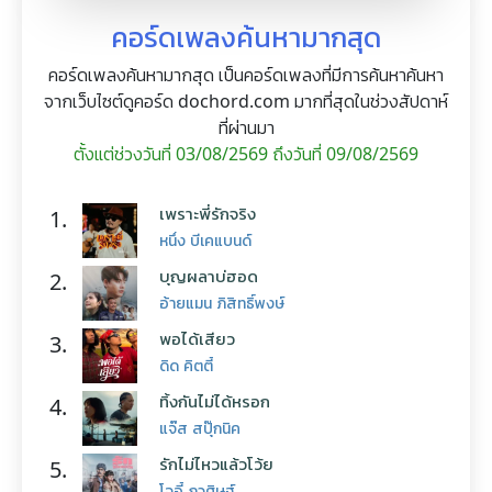
คอร์ดเพลงค้นหามากสุด
คอร์ดเพลงค้นหามากสุด เป็นคอร์ดเพลงที่มีการค้นหาค้นหา
จากเว็บไซต์ดูคอร์ด dochord.com มากที่สุดในช่วงสัปดาห์
ที่ผ่านมา
ตั้งแต่ช่วงวันที่ 03/08/2569 ถึงวันที่ 09/08/2569
เพราะพี่รักจริง
1.
หนึ่ง บีเคแบนด์
บุญผลาบ่ฮอด
2.
อ้ายแมน ภิสิทธิ์พงษ์
พอได้เสียว
3.
ดิด คิตตี้
ทิ้งกันไม่ได้หรอก
4.
แจ๊ส สปุ๊กนิค
รักไม่ไหวแล้วโว้ย
5.
โจอี้ ภูวศิษฐ์