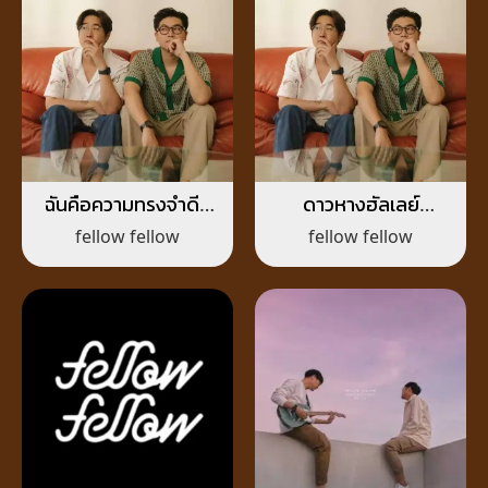
ฉันคือความทรงจำดีๆ
ดาวหางฮัลเลย์
ของเธอรึเปล่า
(Halley’s Comet)
fellow fellow
fellow fellow