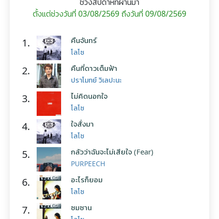
ช่วงสัปดาห์ที่ผ่านมา
ตั้งแต่ช่วงวันที่ 03/08/2569 ถึงวันที่ 09/08/2569
คืนจันทร์
1.
โลโซ
คืนที่ดาวเต็มฟ้า
2.
ปราโมทย์ วิเลปะนะ
ไม่คิดนอกใจ
3.
โลโซ
ใจสั่งมา
4.
โลโซ
กลัวว่าฉันจะไม่เสียใจ (Fear)
5.
PURPEECH
อะไรก็ยอม
6.
โลโซ
ซมซาน
7.