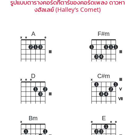
รูปแบบตารางคอร์ดกีตาร์ของคอร์ดเพลง ดาวหา
งฮัลเลย์ (Halley’s Comet)
A
F#m
x
o
o
2
1
3
1
1
1
1
III
III
3
4
D
C#m
III
x
o
o
x
1
1
1
2
2
V
3
III
3
4
VII
Bm
E
x
o
o
o
1
1
1
2
3