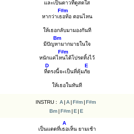
และเป็นดาวที่ดูสดใส
F#m
หากว่าเธอ
ท้อ ตอนไหน
ให้เธอกลับมามองกันที
Bm
มีปัญหา
มากมายในใจ
F#m
หนักแค่ไหน
ได้โปรดทิ้งไว้
D
E
ที่ต
รงนี้จะเป็นที่คุ้มภัย
ให้เธอในทันที
INSTRU :
A
|
A
|
F#m
|
F#m
Bm
|
F#m
|
E
|
E
A
เป็นแดดที่เธอ
เห็น ยามเช้า