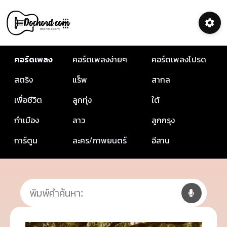
คอร์ดเพลง
คอร์ดเพลงง่ายๆ
คอร์ดเพลงโปรด
สตริง
แร็พ
สากล
เพื่อชีวิต
ลูกทุ่ง
ใต้
กำเมือง
ลาว
ลูกกรุง
การ์ตูน
ละคร/ภาพยนตร์
อีสาน