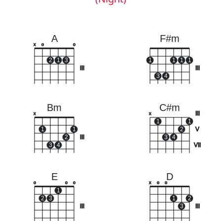
A
F#m
x
o
o
2
1
3
1
1
1
1
III
III
3
4
Bm
C#m
III
x
x
1
1
1
1
2
V
2
III
3
4
3
4
VII
E
D
o
o
o
x
o
o
1
2
3
1
2
III
3
III