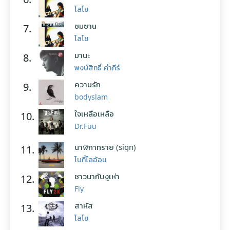
โลโซ
ซมซาน
7.
โลโซ
มานะ
8.
พงษ์สิทธิ์ คำภีร์
ความรัก
9.
bodyslam
ใจเหลือเหลือ
10.
Dr.Fuu
นาฬิกาทราย (sign)
11.
โบกี้ไลอ้อน
ชาวนากับงูเห่า
12.
Fly
สาหัส
13.
โลโซ