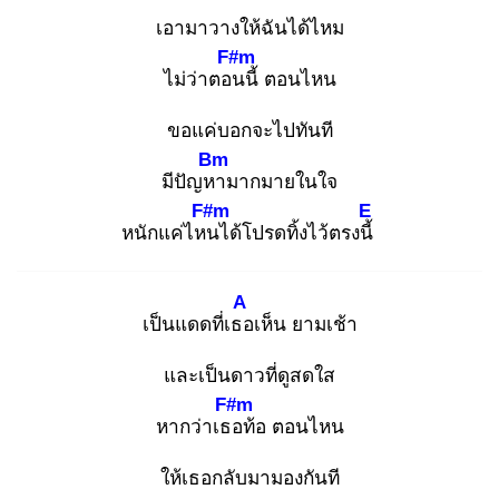
เอามาวางให้ฉันได้ไหม
F#m
ไม่ว่าตอน
นี้ ตอนไหน
ขอแค่บอกจะไปทันที
Bm
มีปัญหา
มากมายในใจ
F#m
E
หนักแค่ไหน
ได้โปรดทิ้งไว้ตรงนี้
A
เป็นแดดที่เธอ
เห็น ยามเช้า
และเป็นดาวที่ดูสดใส
F#m
หากว่าเธอ
ท้อ ตอนไหน
ให้เธอกลับมามองกันที