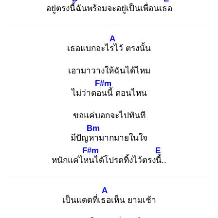
อยู่ตรงนี้ฉั
นพร้อมจะอยู่เป็นเพื่อนเธอ
A
เธอแบกอะไรไ
ว้ ตรงนั้น
เอามาวางให้ฉันได้ไหม
F#m
ไม่ว่าตอน
นี้ ตอนไหน
ขอแค่บอกจะไปทันที
Bm
มีปัญหา
มากมายในใจ
F#m
E
หนักแค่ไหน
ได้โปรดทิ้งไว้ตรงนี้.
.
A
เป็นแดดที่เธอ
เห็น ยามเช้า