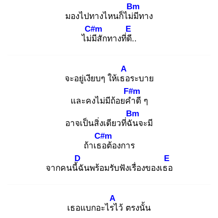
Bm
มองไปทางไหนก็ไม่มี
ทาง
C#m
E
ไม่มี
สักทางที่ดี.
.
A
จะอยู่เงียบๆ ให้เธอ
ระบาย
F#m
และคงไม่มีถ้อยคำ
ดี ๆ
Bm
อาจเป็นสิ่งเดียวที่ฉัน
จะมี
C#m
ถ้าเธอ
ต้องการ
D
E
จากคนนี้ฉั
นพร้อมรับฟังเรื่องของเธอ
A
เธอแบกอะไรไ
ว้ ตรงนั้น