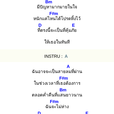
Bm
มีปัญหา
มากมายในใจ
F#m
หนักแค่ไหน
ได้โปรดทิ้งไว้
D
E
ที่ต
รงนี้จะเป็นที่คุ้มภัย
ให้เธอในทันที
INSTRU :
A
A
ฉันอาจจะเป็นสายลม
ที่ผ่าน
F#m
ในช่วงเวลาที่เธอ
ต้องการ
Bm
ตลอดค่ำคืนที่แสน
ยาวนาน
F#m
ฉันจะ
ไม่ห่าง
D
E