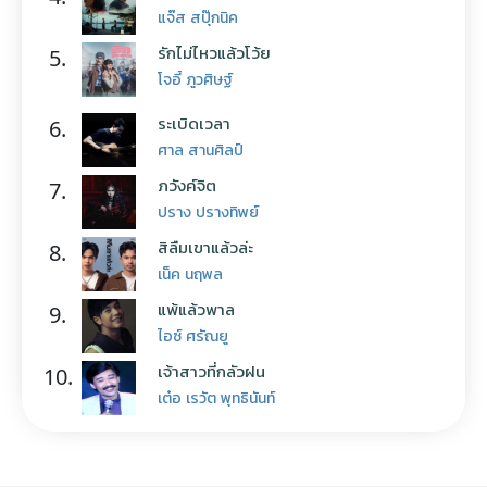
แจ๊ส สปุ๊กนิค
รักไม่ไหวแล้วโว้ย
5.
โจอี้ ภูวศิษฐ์
ระเบิดเวลา
6.
ศาล สานศิลป์
ภวังค์จิต
7.
ปราง ปรางทิพย์
สิลืมเขาแล้วล่ะ
8.
เน็ค นฤพล
แพ้แล้วพาล
9.
ไอซ์ ศรัณยู
เจ้าสาวที่กลัวฝน
10.
เต๋อ เรวัต พุทธินันท์