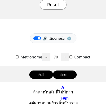
Reset
🔊 เสียงคอร์ด
⚙️
Metronome
−
70
+
Compact
Full
Scroll
A
ถ้าหากในคืนนี้ไม่มี
ดาว
F#m
แต่ความปวดร้าวนั้นยั
งสว่าง