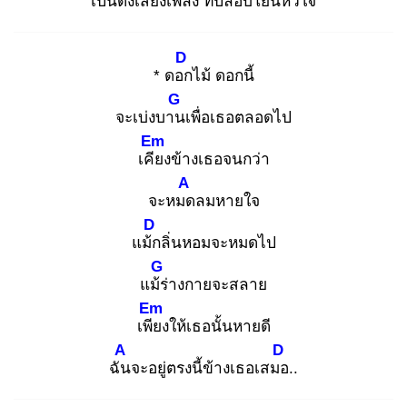
เป็น
ดั่งเสียงเพลง ที่ปลอ
บโยนหัวใจ
D
* ดอก
ไม้ ดอกนี้
G
จะเบ่งบาน
เพื่อเธอตลอดไป
Em
เคีย
งข้างเธอจนกว่า
A
จะหมด
ลมหายใจ
D
แม้ก
ลิ่นหอมจะหมดไป
G
แม้ร่
างกายจะสลาย
Em
เพีย
งให้เธอนั้นหายดี
A
D
ฉัน
จะอยู่ตรงนี้ข้างเธอเสมอ
..