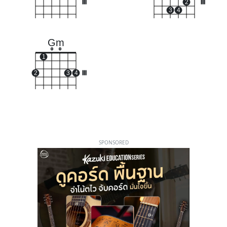
III
2
III
3
4
Gm
o
o
1
2
3
4
III
SPONSORED