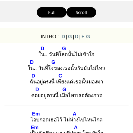
Full
Scroll
INTRO :
D
|
G
|
D
|
F
G
D
G
ใน.
. วันที่โลก
นั้นไม่เข้าใจ
D
G
ใน.
. วันที่ใจข
องเธอนั้นรับมันไม่ไหว
D
G
ฉัน
อยู่ตรงนี้ เพีย
งแค่เธอนั้นมองมา
D
G
คอย
อยู่ตรงนี้ เมื่อ
ไหร่เธอต้องการ
Em
A
โอบ
กอดเธอไว้ ไม่ห่าง
ไปไหนไกล
Em
A