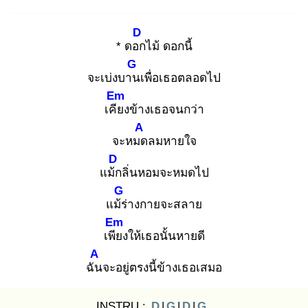
D
* ดอก
ไม้ ดอกนี้
G
จะเบ่งบาน
เพื่อเธอตลอดไป
Em
เคีย
งข้างเธอจนกว่า
A
จะหมด
ลมหายใจ
D
แม้ก
ลิ่นหอมจะหมดไป
G
แม้ร่
างกายจะสลาย
Em
เพีย
งให้เธอนั้นหายดี
A
ฉัน
จะอยู่ตรงนี้ข้างเธอเสมอ
INSTRU :
D
|
G
|
D
|
G