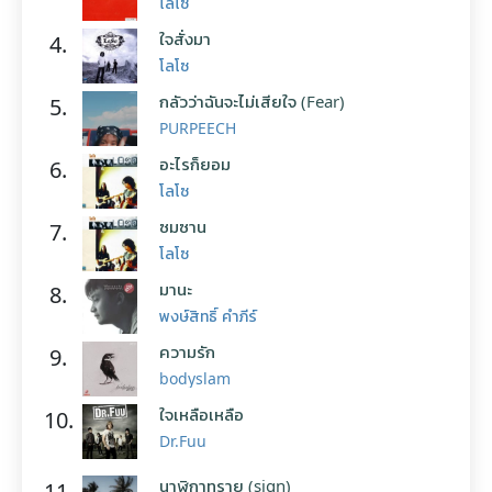
โลโซ
ใจสั่งมา
4.
โลโซ
กลัวว่าฉันจะไม่เสียใจ (Fear)
5.
PURPEECH
อะไรก็ยอม
6.
โลโซ
ซมซาน
7.
โลโซ
มานะ
8.
พงษ์สิทธิ์ คำภีร์
ความรัก
9.
bodyslam
ใจเหลือเหลือ
10.
Dr.Fuu
นาฬิกาทราย (sign)
11.