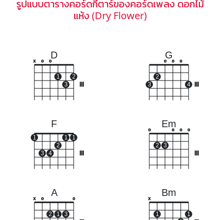
รูปแบบตารางคอร์ดกีตาร์ของคอร์ดเพลง ดอกไม้
แห้ง (Dry Flower)
D
G
x
o
o
o
o
o
1
2
2
3
III
3
4
III
F
Em
o
o
o
o
1
1
1
2
2
3
3
4
III
III
A
Bm
x
o
o
x
2
1
3
1
1