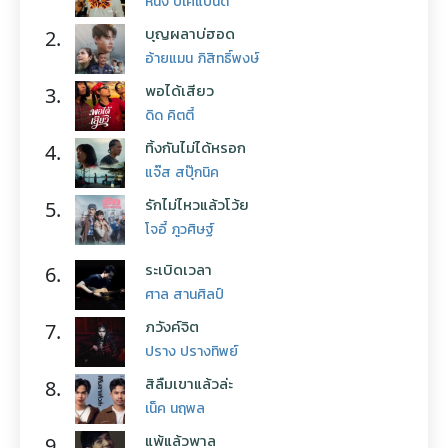
หนึ่ง บีเคแบนด์
บุญผลาบ่ฮอด
2.
อ้ายแมน ภิสิทธิ์พงษ์
พอได้เสียว
3.
ดิด คิตตี้
ทิ้งกันไม่ได้หรอก
4.
แจ๊ส สปุ๊กนิค
รักไม่ไหวแล้วโว้ย
5.
โจอี้ ภูวศิษฐ์
ระเบิดเวลา
6.
ศาล สานศิลป์
ภวังค์จิต
7.
ปราง ปรางทิพย์
สิลืมเขาแล้วล่ะ
8.
เน็ค นฤพล
แพ้แล้วพาล
9.