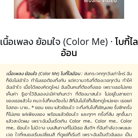
เนื้อเพลง ย้อมใจ (Color Me) ·
โบกี้ไล
อ้อน
เนื้อเพลง ย้อมใจ (Color Me) โบกี้ไลอ้อน :
ส่งกระจกทุกวันเท่าไหร่ ฉัน
ก็ยังไม่เข้าใจ ทำไมเธอต้องทิ้งกัน แต่ความจริงที่ต้องเจอทุกวัน ทำให้
ฉันเข้าใจ เมื่อได้ลองคิดดูใหม่ ฉันเป็นคนที่ต้องทิ้งเธอ เพราะเธอไม่เคย
เห็นค่า รู้เอาไว้ฉันเองน่ะมีค่าเกินกว่า ที่ต้องมาสนใจ ไม่อยู่ในสายตา
ของเธอแล้วไง คนจะไปก็คงต้องไป สีที่มันไม่ใช่ก็เลือกดูใหม่เหอะ เธอแค่
ไปเถอะ บาย.. * ยอม ยอม แล้วย้อมใจ จะทิ้งกันไปก็เชิญเลย รั้งซักครั้ง
ก็ไม่เคย แค่เพียงลอง พร้อมแล้วย้อมใจ และทุกๆ ครั้งที่ล้ม ลุกขึ้นมา
แล้วสะบัดผม เพราะฉันมั้นเริ้ดเกิน Color me.. Color me.. Color
me.. ย้อมใจ ไม่มีจาง บนเส้นทางที่ไม่มีเธอ สิ่งดีๆ ที่ฉันกำลังจะพบและ
เจอ ใจที่หมองเริ่มเปลี่ยนสี ที่ดูแย่ก็เริ่มดี เพราะฉันเป็นตัวฉันเอง เป็น