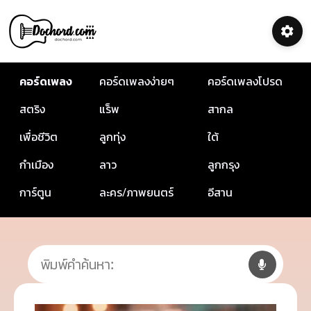
คอร์ดเพลง
คอร์ดเพลงง่ายๆ
คอร์ดเพลงโปรด
สตริง
แร็พ
สากล
เพื่อชีวิต
ลูกทุ่ง
ใต้
กำเมือง
ลาว
ลูกกรุง
การ์ตูน
ละคร/ภาพยนตร์
อีสาน