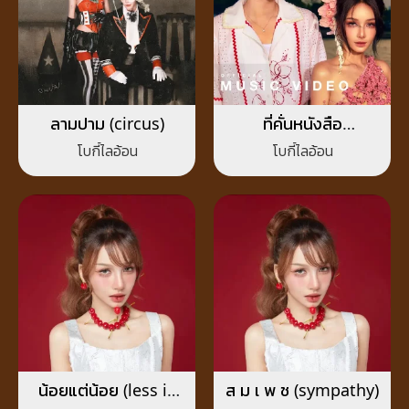
ลามปาม (circus)
ที่คั่นหนังสือ
(Sometimes)
โบกี้ไลอ้อน
โบกี้ไลอ้อน
น้อยแต่น้อย (less is
ส ม เ พ ช (sympathy)