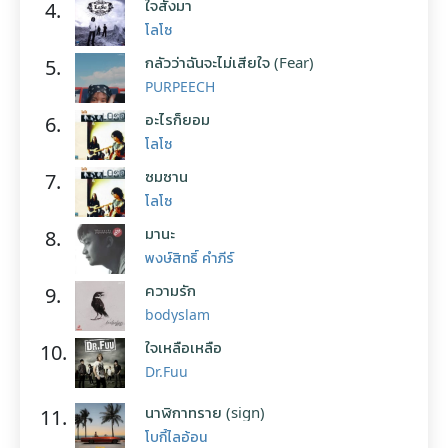
ใจสั่งมา
4.
โลโซ
กลัวว่าฉันจะไม่เสียใจ (Fear)
5.
PURPEECH
อะไรก็ยอม
6.
โลโซ
ซมซาน
7.
โลโซ
มานะ
8.
พงษ์สิทธิ์ คำภีร์
ความรัก
9.
bodyslam
ใจเหลือเหลือ
10.
Dr.Fuu
นาฬิกาทราย (sign)
11.
โบกี้ไลอ้อน