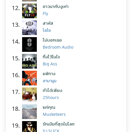
ชาวนากับงูเห่า
12.
Fly
สาหัส
13.
โลโซ
ไม่บอกเธอ
14.
Bedroom Audio
ทิ้งไว้ในใจ
15.
Big Ass
แพ้ทาง
16.
ลาบานูน
ทำได้เพียง
17.
25hours
แค่คุณ
18.
Musketeers
รักเมียที่สุดในโลก
19.
ILLSLICK