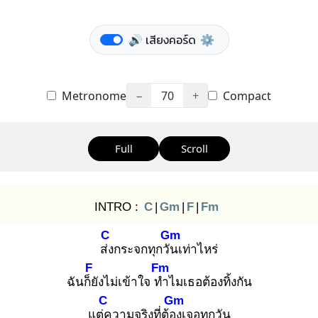
🔊 เสียงคอร์ด
⚙️
Metronome
−
70
+
Compact
Full
Scroll
INTRO :
C
|
Gm
|
F
|
Fm
C
Gm
ส่ง
กระจกทุกวัน
เท่าไหร่
F
Fm
ฉันก็ยั
งไม่เข้าใจ ทำ
ไมเธอต้องทิ้งกัน
C
Gm
แต่ค
วามจริงที่ต้อง
เจอทุกวัน