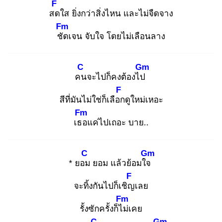
F
สด
ใส ยิ่งกว่าสิ่งไหน และไม่จืดจาง
Fm
ชัด
เจน จับใจ โดยไม่เลือนลาง
C
Gm
คน
จะไปก็คงต้องไป
F
สีที่มันไม่ใช่ก็เลือก
ดูใหม่เหอะ
Fm
เธอ
แค่ไปเถอะ บาย..
C
Gm
* ยอม
ยอม แล้วย้อมใจ
F
จะทิ้งกันไปก็เชิญ
เลย
Fm
รั้งซักครั้งก็ไม่
เคย
C
Gm