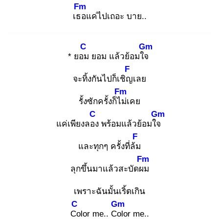
Fm
เธอ
แค่ไปเถอะ บาย..
C
Gm
* ยอม
ยอม แล้วย้อมใจ
F
จะทิ้งกันไปก็เชิญ
เลย
Fm
รั้งซักครั้งก็ไม่
เคย
C
Gm
แค่เพียงลอง
พร้อมแล้วย้อมใจ
F
และทุกๆ ครั้งที่ล้ม
Fm
ลุกขึ้นมาแล้วสะบัดผม
เพราะฉันมั้นเริ้ดเกิน
C
Gm
Co
lor me.. Col
or me..