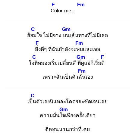
F
Fm
Co
lor me..
C
Gm
ย้อม
ใจ ไม่มีจาง บน
เส้นทางที่ไม่มีเธอ
F
Fm
สิ่ง
ดีๆ ที่ฉันกำลังจะพบ
และเจอ
C
Gm
F
ใจที่
หมองเริ่มเปลี่ยนสี ที่ดู
แย่ก็เริ่มดี
Fm
เพราะฉันเป็นตัวฉัน
เอง
C
เป็น
ตัวเองนิแหละโคตรจะชัดเจนเลย
Gm
ความมั่นใจเ
พียงครั้งเดียว
ติดทนนานกว่าที่เคย