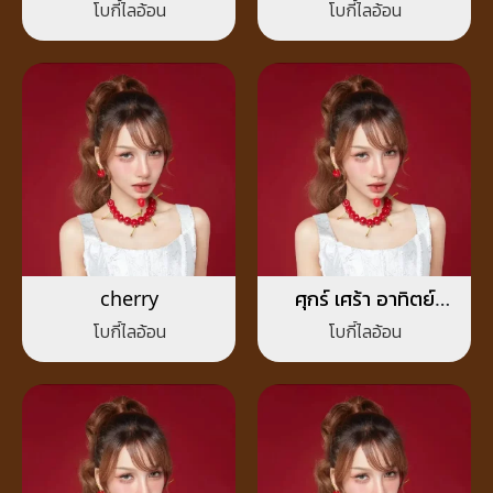
less)
โบกี้ไลอ้อน
โบกี้ไลอ้อน
cherry
ศุกร์ เศร้า อาทิตย์
(sadturday)
โบกี้ไลอ้อน
โบกี้ไลอ้อน