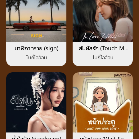
นาฬิกาทราย (sign)
สัมผัสรัก (Touch My
Heart )
โบกี้ไลอ้อน
โบกี้ไลอ้อน
ดั่งใจฝัน (daydream)
หน้าประตู (Wait For