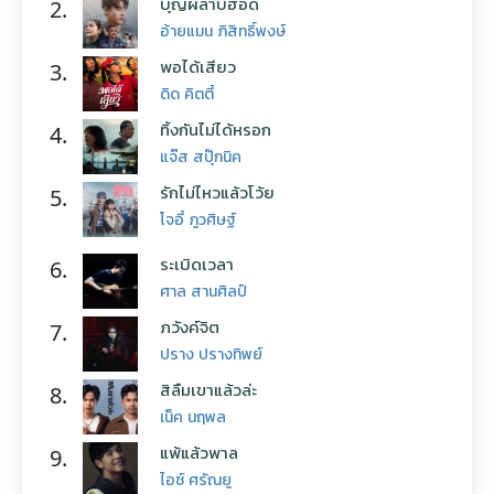
บุญผลาบ่ฮอด
2.
อ้ายแมน ภิสิทธิ์พงษ์
พอได้เสียว
3.
ดิด คิตตี้
ทิ้งกันไม่ได้หรอก
4.
แจ๊ส สปุ๊กนิค
รักไม่ไหวแล้วโว้ย
5.
โจอี้ ภูวศิษฐ์
ระเบิดเวลา
6.
ศาล สานศิลป์
ภวังค์จิต
7.
ปราง ปรางทิพย์
สิลืมเขาแล้วล่ะ
8.
เน็ค นฤพล
แพ้แล้วพาล
9.
ไอซ์ ศรัณยู