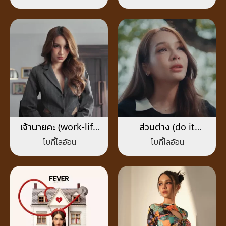
เจ้านายคะ (work-life
ส่วนต่าง (do it
imbalance)
without me)
โบกี้ไลอ้อน
โบกี้ไลอ้อน