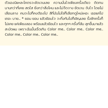
ตัวเองนิแหละโคตรจะชัดเจนเลย ความมั่นใจเพียงครั้งเดียว ติดทน
นานกว่าที่เคย สดใส ยิ่งกว่าสิ่งไหน และไม่จืดจาง ชัดเจน จับใจ โดยไม่
เลือนลาง คนจะไปก็คงต้องไป สีที่มันไม่ใช่ก็เลือกดูใหม่เหอะ เธอแค่ไป
เถอะ บาย.. * ยอม ยอม แล้วย้อมใจ จะทิ้งกันไปก็เชิญเลย รั้งซักครั้งก็
ไม่เคย แค่เพียงลอง พร้อมแล้วย้อมใจ และทุกๆ ครั้งที่ล้ม ลุกขึ้นมาแล้ว
สะบัดผม เพราะฉันมั้นเริ้ดเกิน Color me.. Color me.. Color me..
Color me.. Color me.. Color me..