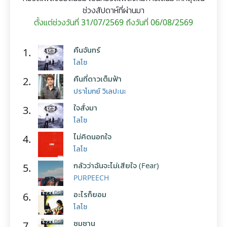
ช่วงสัปดาห์ที่ผ่านมา
ตั้งแต่ช่วงวันที่ 31/07/2569 ถึงวันที่ 06/08/2569
คืนจันทร์
1.
โลโซ
คืนที่ดาวเต็มฟ้า
2.
ปราโมทย์ วิเลปะนะ
ใจสั่งมา
3.
โลโซ
ไม่คิดนอกใจ
4.
โลโซ
กลัวว่าฉันจะไม่เสียใจ (Fear)
5.
PURPEECH
อะไรก็ยอม
6.
โลโซ
ซมซาน
7.