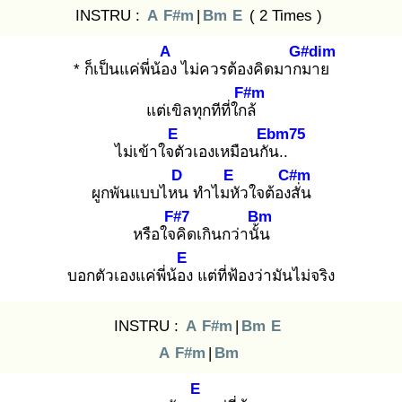
INSTRU :
A
F#m
|
Bm
E
( 2 Times )
A
G#dim
* ก็เป็นแค่พี่น้อง
ไม่ควรต้องคิดมากม
าย
F#m
แต่เขิลทุกทีที่ใกล้
E
Ebm75
ไม่เข้าใจตั
วเองเหมือนกัน
..
D
E
C#m
ผูกพันแบบไหน
ทำไมหั
วใจต้องสั่
น
F#7
Bm
หรือใจคิ
ดเกินกว่านั้น
E
บอกตัวเองแค่พี่น้อง
แต่ที่ฟ้องว่ามันไม่จริง
INSTRU :
A
F#m
|
Bm
E
A
F#m
|
Bm
E