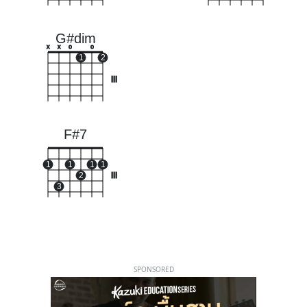
G#dim
x
x
o
o
1
2
III
F#7
1
1
1
1
2
III
3
SPONSORED