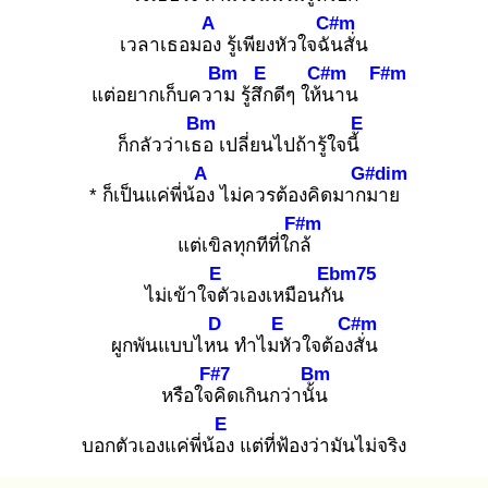
A
C#m
เวลาเธอมอง
รู้เพียงหัวใจฉัน
สั่น
Bm
E
C#m
F#m
แต่อยากเก็บความ
รู้สึก
ดีๆ ให้น
าน
Bm
E
ก็กลัวว่าเธอ
เปลี่ยนไปถ้ารู้ใจนี้
A
G#dim
* ก็เป็นแค่พี่น้อง
ไม่ควรต้องคิดมากม
าย
F#m
แต่เขิลทุกทีที่ใกล้
E
Ebm75
ไม่เข้าใจตั
วเองเหมือนกัน
D
E
C#m
ผูกพันแบบไหน
ทำไมหั
วใจต้องสั่
น
F#7
Bm
หรือใจคิ
ดเกินกว่านั้น
E
บอกตัวเองแค่พี่น้อง
แต่ที่ฟ้องว่ามันไม่จริง