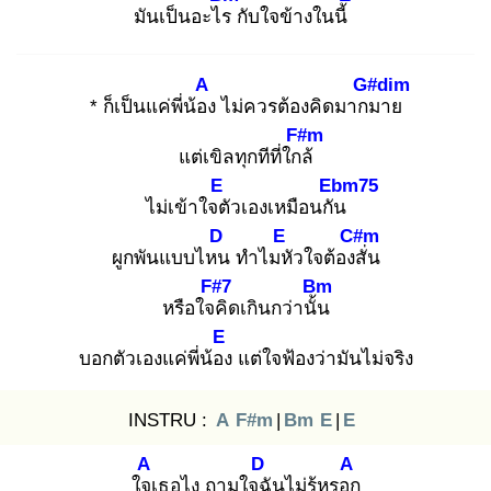
มันเป็นอะไร
กับใจข้างในนี้
A
G#dim
* ก็เป็นแค่พี่น้อง
ไม่ควรต้องคิดมากม
าย
F#m
แต่เขิลทุกทีที่ใกล้
E
Ebm75
ไม่เข้าใจตั
วเองเหมือนกัน
D
E
C#m
ผูกพันแบบไหน
ทำไมหั
วใจต้องสั่
น
F#7
Bm
หรือใจคิ
ดเกินกว่านั้น
E
บอกตัวเองแค่พี่น้อง
แต่ใจฟ้องว่ามันไม่จริง
INSTRU :
A
F#m
|
Bm
E
|
E
A
D
A
ใจเ
ธอไง ถามใจฉั
นไม่รู้หรอก