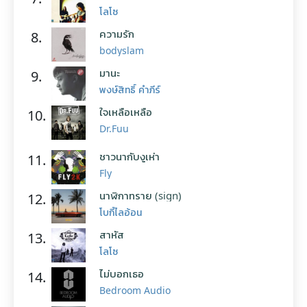
โลโซ
ความรัก
8.
bodyslam
มานะ
9.
พงษ์สิทธิ์ คำภีร์
ใจเหลือเหลือ
10.
Dr.Fuu
ชาวนากับงูเห่า
11.
Fly
นาฬิกาทราย (sign)
12.
โบกี้ไลอ้อน
สาหัส
13.
โลโซ
ไม่บอกเธอ
14.
Bedroom Audio