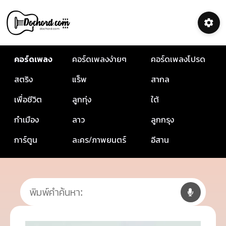
คอร์ดเพลง
คอร์ดเพลงง่ายๆ
คอร์ดเพลงโปรด
สตริง
แร็พ
สากล
เพื่อชีวิต
ลูกทุ่ง
ใต้
กำเมือง
ลาว
ลูกกรุง
การ์ตูน
ละคร/ภาพยนตร์
อีสาน