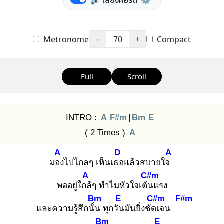
🔊 เสียงคอร์ด
⚙️
Metronome
−
70
+
Compact
Full
Scroll
INTRO :
A
F#m
|
Bm
E
( 2 Times )
A
A
D
A
มอง
ไปไกลๆ เห็นเธอ
แล้วสบายใจ
A
C#m
พออยู่ใกล้
ๆ ทำไมหัวใจเต้น
แรง
Bm
E
C#m
F#m
และความรู้สึกนั้น
ทุกวัน
มันยิ่งชัดเ
จน
Bm
E