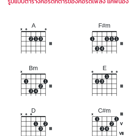
รูปแบบตารางคอร์ดกีตาร์ของคอร์ดเพลง แค่พี่น้อง
A
F#m
x
o
o
2
1
3
1
1
1
1
III
III
3
4
Bm
E
x
o
o
o
1
1
1
2
3
2
III
III
3
4
D
C#m
III
x
o
o
x
1
1
1
2
2
V
3
III
3
4
VII