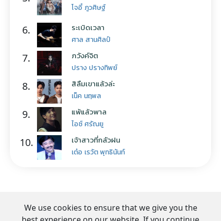
โจอี้ ภูวศิษฐ์
ระเบิดเวลา
6.
ศาล สานศิลป์
ภวังค์จิต
7.
ปราง ปรางทิพย์
สิลืมเขาแล้วล่ะ
8.
เน็ค นฤพล
แพ้แล้วพาล
9.
ไอซ์ ศรัณยู
เจ้าสาวที่กลัวฝน
10.
เต๋อ เรวัต พุทธินันท์
We use cookies to ensure that we give you the
best experience on our website. If you continue