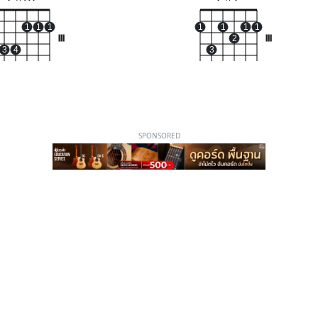
1
1
1
1
1
1
1
III
2
III
3
4
3
SPONSORED