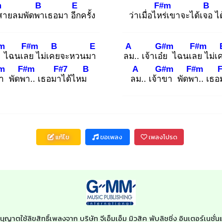
m
B
E
F#m
B
สายลมพัดพา
เธอมา อีก
ครั้ง
ว่าเมื่อไหร่
เขาจะได้เจอ
ได
m
F#m
B
E
A
G#m
F#m
ไฉนเลย
ไม่เคย
จะหวนมา
ลม
.. เจ้าเอ๋ย
ไฉนเลย
ไม่เ
m
F#m
F#7
B
A
G#m
F#m
า พัดพา
.. เธอมาไ
ด้ไหม
ลม
.. เจ้าข
า พัดพา
.. เธ
แก้ไข
ขอเพลง
เพลงโปรด
นุญาตใช้ลิขสิทธิ์เพลงจาก บริษัท จีเอ็มเอ็ม มิวสิค พับลิชชิ่ง อินเตอร์เน