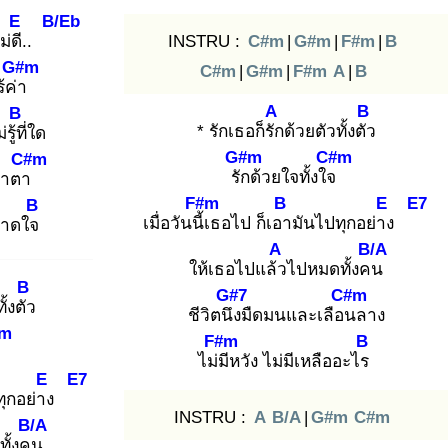
E
B/Eb
่ดี.
.
INSTRU :
C#m
|
G#m
|
F#m
|
B
G#m
C#m
|
G#m
|
F#m
A
|
B
ร้ค่า
A
B
B
* รักเธอก็รัก
ด้วยตัวทั้งตัว
ู้ที่
ใด
G#m
C#m
C#m
รัก
ด้วยใจทั้งใจ
น้ำตา
F#m
B
E
E7
B
เมื่อวันนี้เ
ธอไป ก็เอา
มันไปทุกอย่าง
ขาดใจ
A
B/A
ให้เธอไปแล้ว
ไปหมดทั้งคน
B
G#7
C#m
ั้งตัว
ชีวิตนึง
มืดมนและเลือน
ลาง
m
F#m
B
จ
ไม่มี
หวัง ไม่มีเหลืออะไร
E
E7
ุกอย่าง
INSTRU :
A
B/A
|
G#m
C#m
B/A
ั้งคน