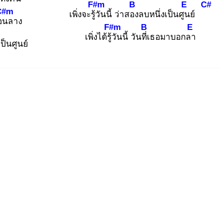
F#m
B
E
C#
C#m
เพิ่งจะรู้วั
นนี้ ว่าสอง
ลบหนึ่งเป็นศูน
ย์
อน
ลาง
F#m
B
E
เพิ่งได้รู้วั
นนี้ วันที่เ
ธอมาบอกลา
ป็นศูนย์