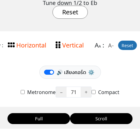
Tune down 1/2 to Eb
Reset
Horizontal
Vertical
A
:
A-
 :
Reset
A
🔊 เสียงคอร์ด
⚙️
Metronome
−
71
+
Compact
Full
Scroll