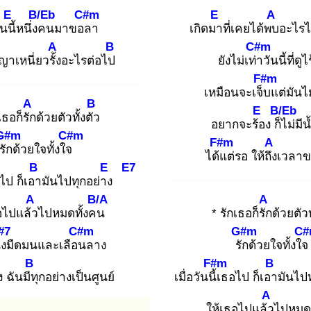
E
B/Eb
C#m
E
A
นนี้
หนึ่งค
นมาขอล
า
เกิดมา
ที่เคยได้พบ
อะไรไม
A
B
C#m
าเหนี่ยวรั้ง
อะไรต่อไป
ยังไม่เท่า
วันนี้ที่ดูไ
F#m
เหมือนจะเจ็บ
แต่มันไม่ร
A
B
E
B/Eb
เธอก็รัก
ด้วยตัวทั้งตัว
อยากจะร้อ
ง ก็ไ
ม่มี
G#m
C#m
F#m
A
รัก
ด้วยใจทั้งใจ
ได้แ
ต่รอ ให้ถึง
เวลา
B
E
E7
ไป ก็เอา
มันไปทุกอย่าง
A
B/A
A
อไปแล้ว
ไปหมดทั้งคน
* รักเธอก็รัก
ด้วยตัวท
#7
C#m
G#m
C#
ึง
มืดมนและเลือน
ลาง
รัก
ด้วยใจทั้งใ
B
F#m
B
ง ฉันมีทุ
กอย่างเป็นศูนย์
เมื่อวันนี้เ
ธอไป ก็เอา
มันไปท
A
ให้เธอไปแล้ว
ไปหมดท