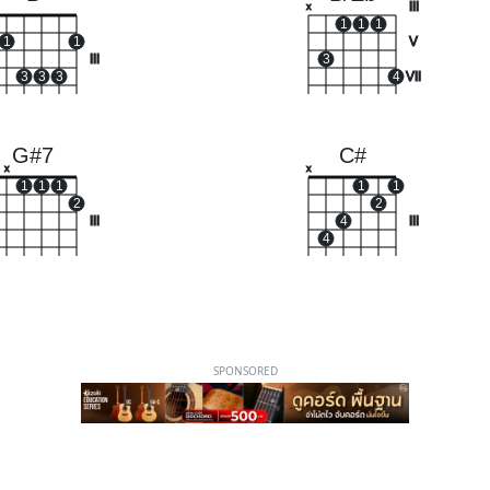
III
x
1
1
1
1
1
V
III
3
3
3
3
4
VII
G#7
C#
x
x
1
1
1
1
1
2
2
III
4
III
4
SPONSORED