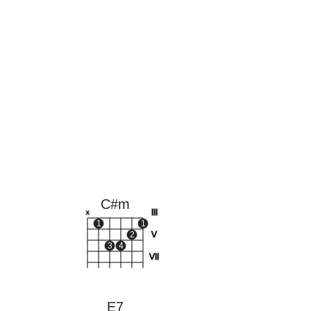
C#m
III
x
1
1
2
V
3
4
VII
E7