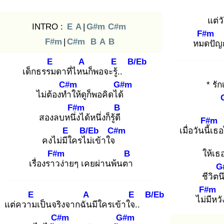
แต่วั
INTRO :
E
A
|
G#m
C#m
F#m
F#m
|
C#m
B
A
B
หมด
ปัญญ
E
A
E
B/Eb
เด็กธรรม
ดาที่ไหน
ก็พอจะรู้.
.
C#m
G#m
* รัก
ไม่ต้องทำ
ให้ดูก็พอคิดได้
F#m
B
สองลบหนึ่ง
ได้หนึ่งก็รู้ดี
F#m
E
B/Eb
C#m
เมื่อวันนี้เ
ธอ
คงไม่มีใ
ครไม่
เข้าใจ
F#m
B
ให้เธ
เรื่องราว
ง่ายๆ เคยผ่านพ้นตา
G
ชีวิตน
F#m
E
A
E
B/Eb
ไม่มี
หวั
แต่ความ
เป็นจริงจากฉัน
มีใครเข้าใจ.
.
C#m
G#m