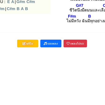
U :
E
A
|
G#m
C#m
G#7
#m
|
C#m
B
A
B
ชีวิตนึง
มืดมนและเลื
F#m
B
ไม่มี
หวัง ฉันมีทุ
กอย่างเ
แก้ไข
ขอเพลง
เพลงโปรด