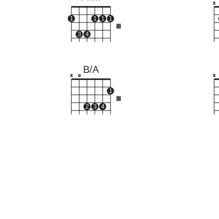
x
1
1
1
1
III
3
4
B/A
x
o
x
1
III
2
3
4