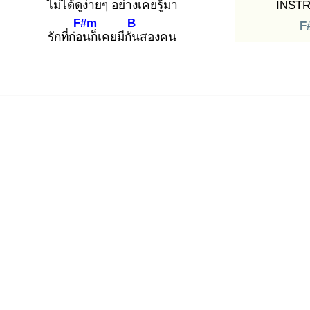
ไม่ได้ดูง่
ายๆ อย่างเคยรู้มา
INSTR
F#m
B
F
รักที่ก่อน
ก็เคยมีกัน
สองคน