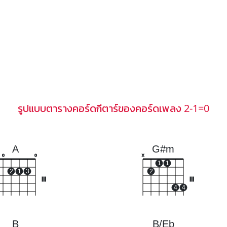
รูปแบบตารางคอร์ดกีตาร์ของคอร์ดเพลง 2-1=0
A
G#m
o
o
x
1
1
2
1
3
2
III
III
4
4
B
B/Eb