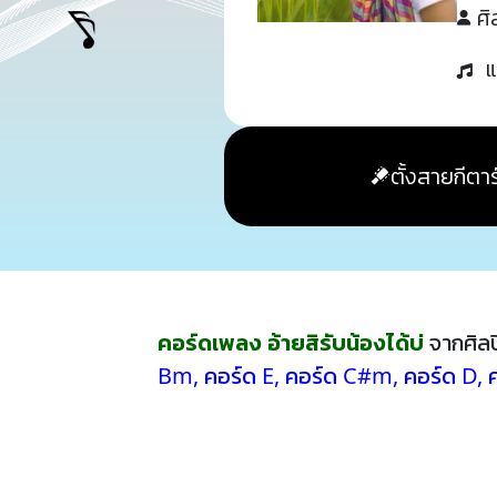
ศิ
แ
ตั้งสายกีตาร
คอร์ดเพลง อ้ายสิรับน้องได้บ่
จากศิล
Bm
,
คอร์ด E
,
คอร์ด C#m
,
คอร์ด D
,