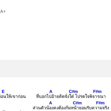
A+
E
A
C#m
F#m
อ่อน
ให้เขาก่อน
ที่บอกไปอ้
ายคิดจั่งใด๋
โปรดใจพิจาร
ณา
A
C#m
F#m
ส่วนตัวน้อง
คงต้องก้มหน้า
ยอมรับความ
จริง