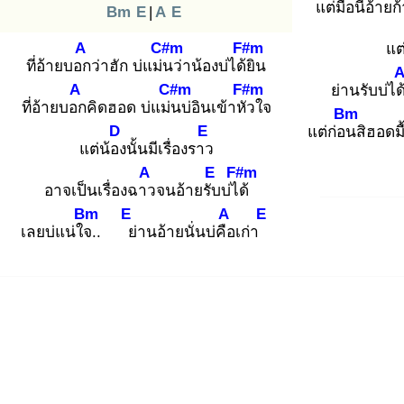
แต่มื้อนี้อ้
ายก
Bm
E
|
A
E
A
C#m
F#m
แต
ที่อ้ายบอก
ว่าฮัก บ่แม่น
ว่าน้องบ่ได้ยิ
น
A
C#m
F#m
ย่านรับบ่ได
ที่อ้ายบอก
คิดฮอด บ่แม่น
บ่อินเข้าหัว
ใจ
Bm
D
E
แต่ก่อน
สิฮอดมื้
แต่น้อง
นั้นมีเรื่องราว
A
E
F#m
อาจเป็นเรื่องฉาว
จนอ้ายรับ
บ่ได้
Bm
E
A
E
เลยบ่แน่ใจ.
. ย่
านอ้ายนั่นบ่คือ
เก่า