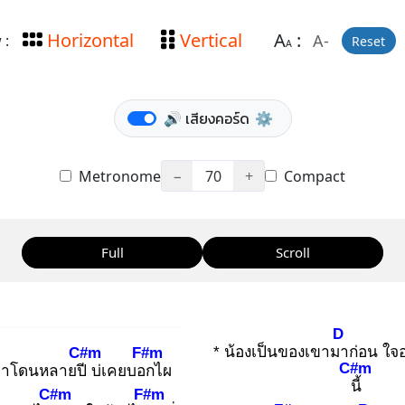
Horizontal
Vertical
A
:
A-
 :
Reset
A
🔊 เสียงคอร์ด
⚙️
Metronome
−
70
+
Compact
Full
Scroll
D
* น้องเป็นของเขามา
ก่อน ใจ
C#m
F#m
C#m
ม
าโดนหลายปี
บ่เคยบอก
ไผ
นี้
C#m
F#m