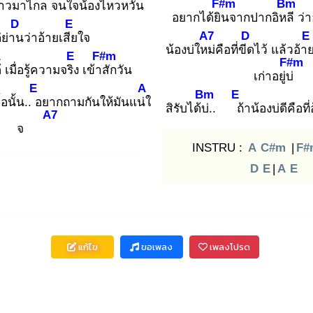
F#m
Bm
้าวมาไกล
จนใจน้องไหว
หวั่น
อยากได้ยิน
จากปากอิหลี
ว่า
D
E
A7
D
E
่ย่าน
ว่าอ้ายเสีย
ใจ
น้องบ่ใหม่
คือที่ขีด
ไว้ แล้วอ้า
A
E
F#m
F#m
้
เมื่อรู้ความจริง
เข้าสั
กวัน
เก่าอยู่บ่
E
A
Bm
E
อนั้น.. อ
ยากถามกันให้มันแน่ใ
สิรับได้บ่.
. ถ้
าน้องบ่ดีคือที
A7
จ
INSTRU :
A
C#m
|
F#
D
E
|
A
E
แก้ไข
ขอเพลง
เพลงโปรด