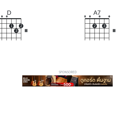
D
A7
o
o
x
o
o
o
1
2
2
3
3
III
III
SPONSORED