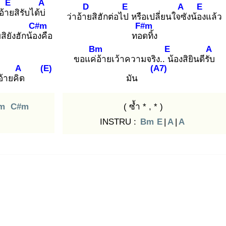
E
A
D
E
A
E
อ้าย
สิรับได้บ่
ว่าอ้าย
สิฮักต่อไป
หรือเปลี่ยนใจซั
งน้อง
แล้ว
C#m
F#m
ย
สิยังฮักน้อง
คือ
ทอด
ทิ้ง
Bm
E
A
ขอแค่อ้
ายเว้าความจริง.. น้
องสิยินดีรับ
A
(E)
(A7)
่อ้ายคิด
มัน
m
C#m
( ซ้ำ * , * )
INSTRU :
Bm
E
|
A
|
A