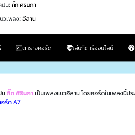
ลปิน:
กิ๊ก ศิรินภา
นวเพลง:
อีสาน
์
ตารางคอร์ด
เล่นกีตาร์ออนไลน์
ปิน
กิ๊ก ศิรินภา
เป็นเพลงแนวอีสาน โดยคอร์ดในเพลงนี้ป
คอร์ด A7