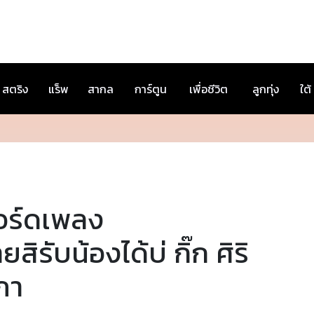
สตริง
แร็พ
สากล
การ์ตูน
เพื่อชีวิต
ลูกทุ่ง
ใต้
อร์ดเพลง
ายสิรับน้องได้บ่ กิ๊ก ศิริ
ภา