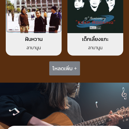
ฝันหวาน
เด็กเลี้ยงแกะ
ลาบานูน
ลาบานูน
โหลดเพิ่ม +