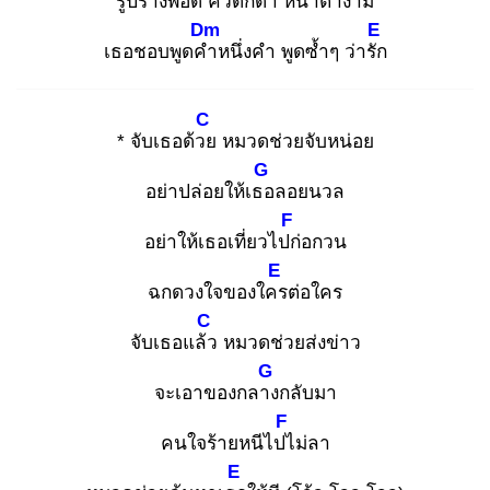
รูปร่างพอ
ดี คิ้วดกดำ หน้าตา
งาม
Dm
E
เธอชอบพูดคำ
หนึ่งคำ พูดซ้ำๆ ว่ารัก
C
* จับเธอด้วย
หมวดช่วยจับหน่อย
G
อย่าปล่อยให้เธอ
ลอยนวล
F
อย่าให้เธอเที่ยวไปก่
อกวน
E
ฉกดวงใจของใคร
ต่อใคร
C
จับเธอแล้ว
หมวดช่วยส่งข่าว
G
จะเอาของกลาง
กลับมา
F
คนใจร้ายหนีไปไ
ม่ลา
E