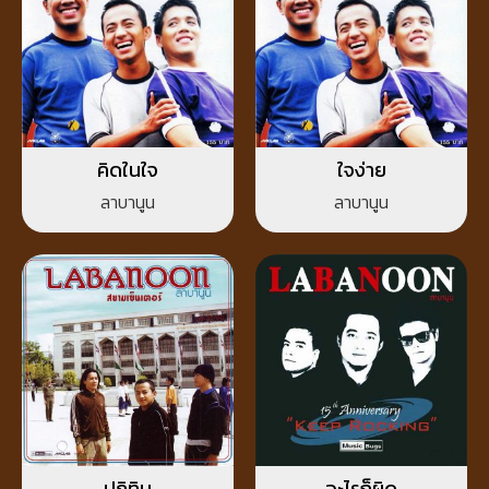
คิดในใจ
ใจง่าย
ลาบานูน
ลาบานูน
ปฏิทิน
อะไรก็ผิด