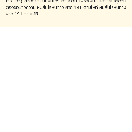
โวว โวว) ขออภัยวันนี้ที่ผมโทรมารบกวน เพราะผมมีเหตร้ายเหตุด่วน
ต้องขอแจ้งความ ผมสิ้นไร้หนทาง ฝาก 191 ตามให้ที ผมสิ้นไร้หนทาง
ฝาก 191 ตามให้ที