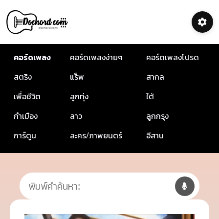
คอร์ดเพลง
คอร์ดเพลงง่ายๆ
คอร์ดเพลงโปรด
สตริง
แร็พ
สากล
เพื่อชีวิต
ลูกทุ่ง
ใต้
กำเมือง
ลาว
ลูกกรุง
การ์ตูน
ละคร/ภาพยนตร์
อีสาน