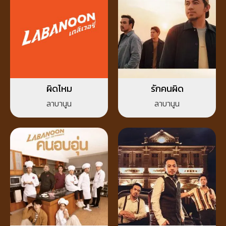
ผิดไหม
รักคนผิด
ลาบานูน
ลาบานูน