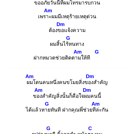
ขอ
อภัยวันนี้ที่ผมโทรมา
รบกวน
Am
เพราะ
ผมมีเหตุร้ายเหตุด่วน
Dm
ต้องขอ
แจ้งความ
G
ผมสิ้นไร้ห
นทาง
Am
G
ฝากหมวดช่วยติดตาม
ให้ที
Am
Dm
ผม
โดนคนหนึ่งคนขโมยสิ่งของ
สำคัญ
Am
Dm
ของ
สำคัญสิ่งนั้นก็คือใจผม
คนนี้
G
Am
ได้แล้วหาย
ทันที ฝากคุณพี่ช่วยทีล่
ะกัน
G
C