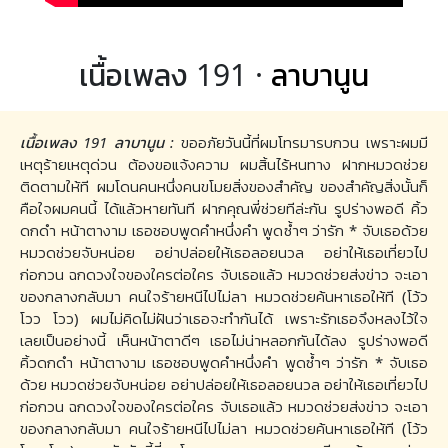
เนื้อเพลง 191 ·
ลาบานูน
เนื้อเพลง 191 ลาบานูน :
ขออภัยวันนี้ที่ผมโทรมารบกวน เพราะผมมี
เหตุร้ายเหตุด่วน ต้องขอแจ้งความ ผมสิ้นไร้หนทาง ฝากหมวดช่วย
ติดตามให้ที ผมโดนคนหนึ่งคนขโมยสิ่งของสำคัญ ของสำคัญสิ่งนั้นก็
คือใจผมคนนี้ ได้แล้วหายทันที ฝากคุณพี่ช่วยทีล่ะกัน รูปร่างพอดี คิ้ว
ดกดำ หน้าตางาม เธอชอบพูดคำหนึ่งคำ พูดซ้ำๆ ว่ารัก * จับเธอด้วย
หมวดช่วยจับหน่อย อย่าปล่อยให้เธอลอยนวล อย่าให้เธอเที่ยวไป
ก่อกวน ฉกดวงใจของใครต่อใคร จับเธอแล้ว หมวดช่วยส่งข่าว จะเอา
ของกลางกลับมา คนใจร้ายหนีไปไม่ลา หมวดช่วยค้นหาเธอให้ที (โว้ว
โวว โวว) ผมไม่คิดไม่ฝันว่าเธอจะทำกันได้ เพราะรักเธอจึงหลงไว้ใจ
เลยเป็นอย่างนี้ เห็นหน้าตาดีๆ เธอไม่น่าหลอกกันได้ลง รูปร่างพอดี
คิ้วดกดำ หน้าตางาม เธอชอบพูดคำหนึ่งคำ พูดซ้ำๆ ว่ารัก * จับเธอ
ด้วย หมวดช่วยจับหน่อย อย่าปล่อยให้เธอลอยนวล อย่าให้เธอเที่ยวไป
ก่อกวน ฉกดวงใจของใครต่อใคร จับเธอแล้ว หมวดช่วยส่งข่าว จะเอา
ของกลางกลับมา คนใจร้ายหนีไปไม่ลา หมวดช่วยค้นหาเธอให้ที (โว้ว