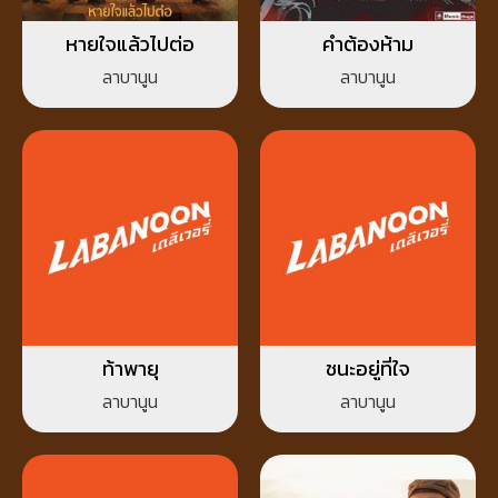
หายใจแล้วไปต่อ
คำต้องห้าม
ลาบานูน
ลาบานูน
ท้าพายุ
ชนะอยู่ที่ใจ
ลาบานูน
ลาบานูน