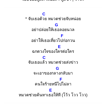
C
* จับเธอด้วย
หมวดช่วยจับหน่อย
G
อย่าปล่อยให้เธอ
ลอยนวล
F
อย่าให้เธอเที่ยวไปก่
อกวน
E
ฉกดวงใจของใคร
ต่อใคร
C
จับเธอแล้ว
หมวดช่วยส่งข่าว
G
จะเอาของกลาง
กลับมา
F
คนใจร้ายหนีไปไ
ม่ลา
E
หมวดช่วยค้นหาเธอ
ให้ที (โว้ว โวว โวว)