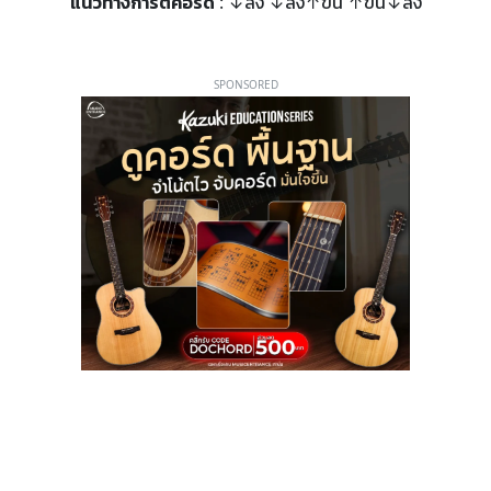
แนวทางการตีคอร์ด
: ↓ลง ↓ลง↑ขึ้น ↑ขึ้น↓ลง
SPONSORED