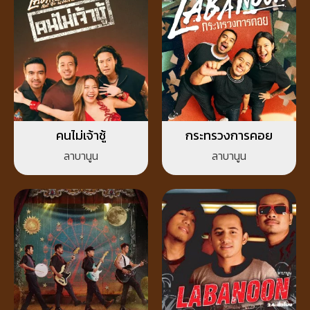
คนไม่เจ้าชู้
กระทรวงการคอย
ลาบานูน
ลาบานูน