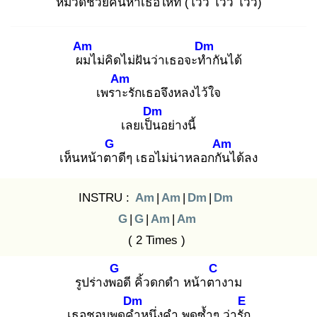
หมวดช่วยค้นหาเธอ
ให้ที (โว้ว โวว โวว)
Am
Dm
ผม
ไม่คิดไม่ฝันว่าเธอจะทำ
กันได้
Am
เพราะ
รักเธอจึงหลงไว้ใจ
Dm
เลยเป็น
อย่างนี้
G
Am
เห็นหน้าตา
ดีๆ เธอไม่น่าหลอกกัน
ได้ลง
INSTRU :
Am
|
Am
|
Dm
|
Dm
G
|
G
|
Am
|
Am
( 2 Times )
G
C
รูปร่างพอ
ดี คิ้วดกดำ หน้าตา
งาม
Dm
E
เธอชอบพูดคำ
หนึ่งคำ พูดซ้ำๆ ว่ารัก