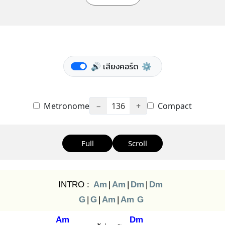
🔊 เสียงคอร์ด
⚙️
Metronome
−
136
+
Compact
Full
Scroll
INTRO :
Am
|
Am
|
Dm
|
Dm
G
|
G
|
Am
|
Am
G
Am
Dm