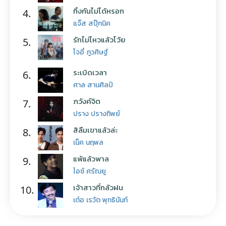
ทิ้งกันไม่ได้หรอก
4.
แจ๊ส สปุ๊กนิค
รักไม่ไหวแล้วโว้ย
5.
โจอี้ ภูวศิษฐ์
ระเบิดเวลา
6.
ศาล สานศิลป์
ภวังค์จิต
7.
ปราง ปรางทิพย์
สิลืมเขาแล้วล่ะ
8.
เน็ค นฤพล
แพ้แล้วพาล
9.
ไอซ์ ศรัณยู
เจ้าสาวที่กลัวฝน
10.
เต๋อ เรวัต พุทธินันท์