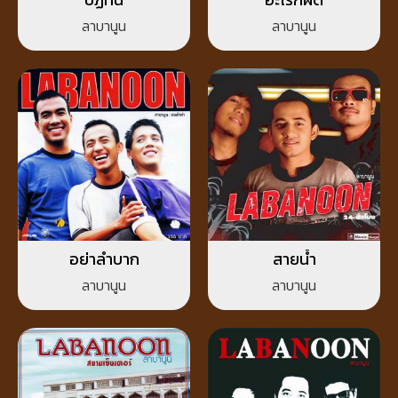
ลาบานูน
ลาบานูน
อย่าลำบาก
สายน้ำ
ลาบานูน
ลาบานูน