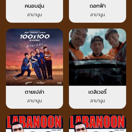
คนอบอุ่น
ดอกฟ้า
ลาบานูน
ลาบานูน
ตายเปล่า
เดลิเวอรี่
ลาบานูน
ลาบานูน