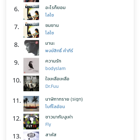
อะไรก็ยอม
6.
โลโซ
ซมซาน
7.
โลโซ
มานะ
8.
พงษ์สิทธิ์ คำภีร์
ความรัก
9.
bodyslam
ใจเหลือเหลือ
10.
Dr.Fuu
นาฬิกาทราย (sign)
11.
โบกี้ไลอ้อน
ชาวนากับงูเห่า
12.
Fly
สาหัส
13.