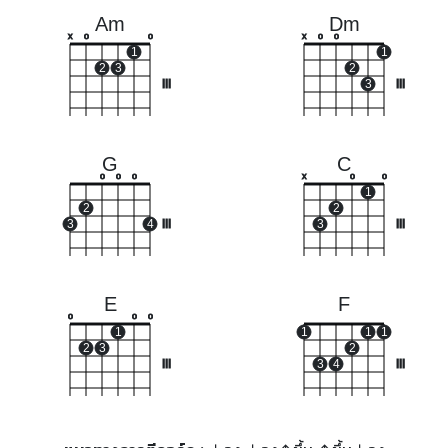
Am
Dm
x
o
o
x
o
o
1
1
2
3
2
III
3
III
G
C
o
o
o
x
o
o
1
2
2
3
4
III
3
III
E
F
o
o
o
1
1
1
1
2
3
2
III
3
4
III