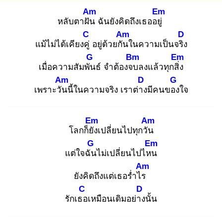
Am
Em
หลับตาฝัน
ฉันยังคิดถึงเธออยู่
C
Am
D
แม้ไม่ได้เคียงคู่
อยู่ด้วยกัน
ในความเป็นจริง
G
Bm
Em
เมื่อความสัมพัน
ธ์ จำต้องจบ
ลงแล้วทุกสิ่ง
Am
D
G
เพราะวัน
นี้ในความจริง เราต่าง
มีคนของ
ใจ
Em
Am
โลกก็ยัง
เปลี่ยนไปทุกวัน
G
Em
แต่ใจฉัน
ไม่เปลี่ยนไปไหน
Am
ยังคิดถึงแต่เธอร่ำไร
C
D
รักเธอ
เหมือนเดิมอย่าง
นั้น