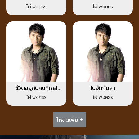
ไผ่ พงศธร
ไผ่ พงศธร
ชีวิตอยู่กับคนที่ใกล้
ไปฮักกันสา
หัวใจอยู่กับคนที่ฝัน
ไผ่ พงศธร
ไผ่ พงศธร
โหลดเพิ่ม +