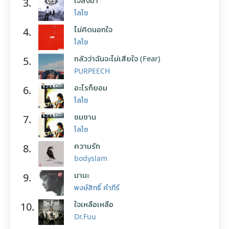
3.
โลโซ
ไม่คิดนอกใจ
4.
โลโซ
กลัวว่าฉันจะไม่เสียใจ (Fear)
5.
PURPEECH
อะไรก็ยอม
6.
โลโซ
ซมซาน
7.
โลโซ
ความรัก
8.
bodyslam
มานะ
9.
พงษ์สิทธิ์ คำภีร์
ใจเหลือเหลือ
10.
Dr.Fuu