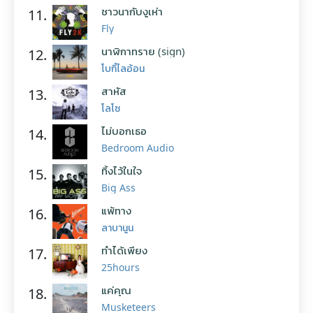
ชาวนากับงูเห่า
11.
Fly
นาฬิกาทราย (sign)
12.
โบกี้ไลอ้อน
สาหัส
13.
โลโซ
ไม่บอกเธอ
14.
Bedroom Audio
ทิ้งไว้ในใจ
15.
Big Ass
แพ้ทาง
16.
ลาบานูน
ทำได้เพียง
17.
25hours
แค่คุณ
18.
Musketeers