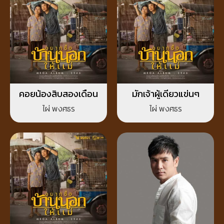
คอยน้องสิบสองเดือน
มักเจ้าผู้เดียวแข่นๆ
ไผ่ พงศธร
ไผ่ พงศธร