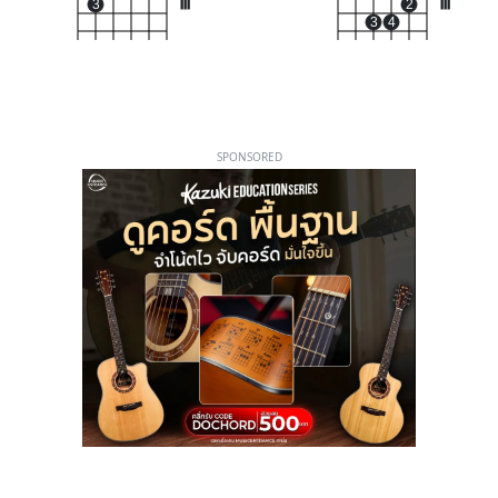
3
III
2
III
3
4
SPONSORED