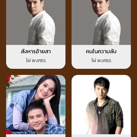
สังหารอ้ายสา
คนในความลับ
ไผ่ พงศธร
ไผ่ พงศธร