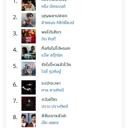
1.
หนึ่ง บีเคแบนด์
บุญผลาบ่ฮอด
2.
อ้ายแมน ภิสิทธิ์พงษ์
พอได้เสียว
3.
ดิด คิตตี้
ทิ้งกันไม่ได้หรอก
4.
แจ๊ส สปุ๊กนิค
รักไม่ไหวแล้วโว้ย
5.
โจอี้ ภูวศิษฐ์
ระเบิดเวลา
6.
ศาล สานศิลป์
ภวังค์จิต
7.
ปราง ปรางทิพย์
สิลืมเขาแล้วล่ะ
8.
เน็ค นฤพล