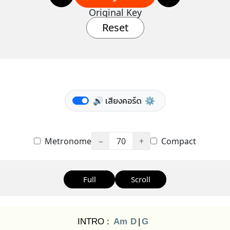
Original Key
Reset
🔊 เสียงคอร์ด
⚙️
Metronome
−
70
+
Compact
Full
Scroll
INTRO :
Am
D
|
G