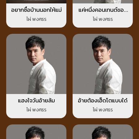
อยากซื้อบ้านนอกให้แม่
แค่หนึ่งคอนเทนต์ของ
เธอ
ไผ่ พงศธร
ไผ่ พงศธร
แฮงใจวันอ้ายล้ม
อ้ายต้องเฮ็ดโตแบบใด๋
ไผ่ พงศธร
ไผ่ พงศธร