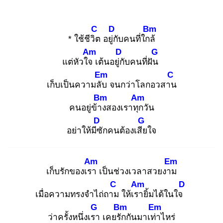
C
D
Bm
* ใช้ชีวิต
อยู่กั
บคนที่ใกล้
Am
D
G
แต่หัวใจ
เต้นอยู่กั
บคนที่ฝัน
Em
C
เก็บเป็นความลับ
จนกว่าโลกอวสาน
Bm
Am
คนอยู่ข้าง
สองเราทุก
วัน
D
G
อย่าให้มีซั
กคนต้องเสีย
ใจ
Am
Em
เก็บรักของเรา
เป็นช่วงเวลาสวยงาม
C
Am
D
เมื่อความทรงจำไถ่ถาม
ให้เรา
ยิ้มได้ในใจ
G
Bm
Em
ว่าครั้งหนึ่งเรา
เคยรัก
กันมาเท่า
ไหร่