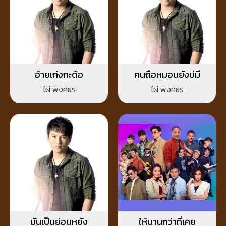
อ้ายเก่งกะด้อ
คนถือหมอนยังบ่มี
ไผ่ พงศธร
ไผ่ พงศธร
มันเป็นย่อนหยัง
ให้นานกว่าที่เคย