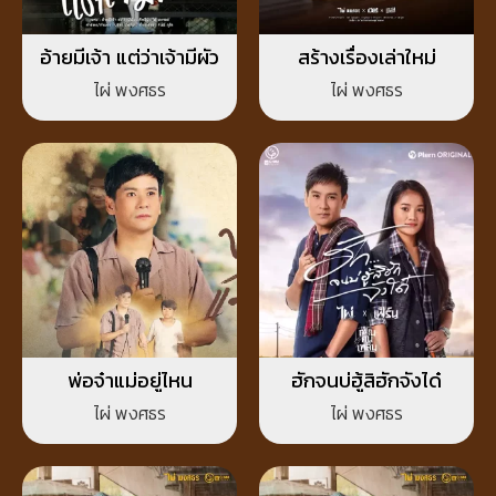
อ้ายมีเจ้า แต่ว่าเจ้ามีผัว
สร้างเรื่องเล่าใหม่
ไผ่ พงศธร
ไผ่ พงศธร
พ่อจ๋าแม่อยู่ไหน
ฮักจนบ่ฮู้สิฮักจังได๋
ไผ่ พงศธร
ไผ่ พงศธร