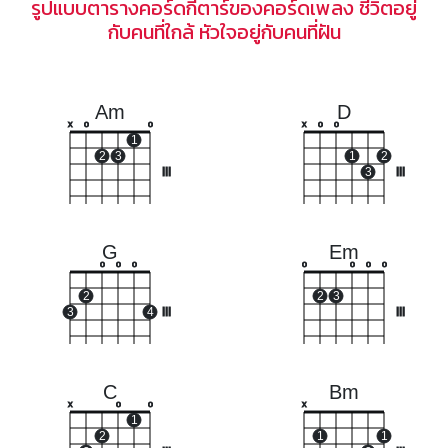
รูปแบบตารางคอร์ดกีตาร์ของคอร์ดเพลง ชีวิตอยู่
กับคนที่ใกล้ หัวใจอยู่กับคนที่ฝัน
Am
D
x
o
o
x
o
o
1
2
3
1
2
III
3
III
G
Em
o
o
o
o
o
o
o
2
2
3
3
4
III
III
C
Bm
x
o
o
x
1
2
1
1