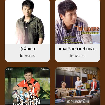
สู้เพื่อเธอ
แสงเดือนถามข่าวแสง
ดาวนำทาง
ไผ่ พงศธร
ไผ่ พงศธร