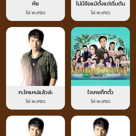
หึย
ไม่มีข้อแม้ตั้งแต่เริ่มต้น
ไผ่ พงศธร
ไผ่ พงศธร
กะไคแหน่แล้วล่ะ
ใจเคยถืกตั๋ว
ไผ่ พงศธร
ไผ่ พงศธร