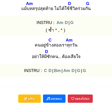
Am
D
G
แม้บท
สรุปสุดท้าย ไม่ได้ใช้ชี
วิตร่วมกัน
INSTRU :
Am
D
|
G
( ซ้ำ * , * )
C
Am
คนอยู่ข้าง
สองเราทุก
วัน
D
อย่าให้มีซั
กคน.. ต้องเสียใจ
INSTRU :
C
D
|
Bm
|
Am
D
|
G
|
G
แก้ไข
ขอเพลง
เพลงโปรด