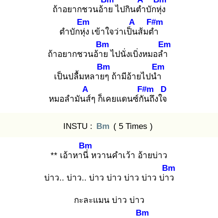
ถ้าอยากชวนอ้าย
ไปกินตำ
บักหุ่ง
Em
A
F#m
ตำบักหุ่ง
เข้าใจว่าเป็น
ส้มตำ
Bm
Em
ถ้าอยากชวนอ้าย
ไปนั่งเบิ่งหมอลำ
Bm
Em
เป็นปลื้มหลายๆ
ถ้ามีอ้ายไปนำ
A
F#m
D
หมอลำมันส์
ๆ ก็เคยแดนซ์กัน
ถึงใจ
INSTU :
Bm
( 5 Times )
Bm
** เอ้าหานี่
หวานคำเว้า อ้ายบ่าว
Bm
บ่าว.. บ่าว.. บ่าว บ่าว บ่าว บ่าว บ่าว
กะละแมน บ่าว บ่าว
Bm