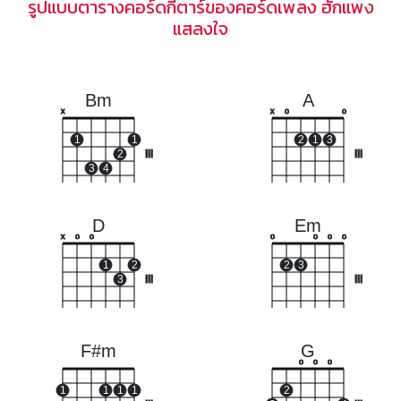
รูปแบบตารางคอร์ดกีตาร์ของคอร์ดเพลง ฮักแพง
แสลงใจ
Bm
A
x
x
o
o
1
1
2
1
3
2
III
III
3
4
D
Em
x
o
o
o
o
o
o
1
2
2
3
3
III
III
F#m
G
o
o
o
1
1
1
1
2