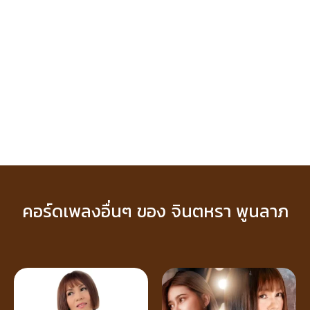
คอร์ดเพลงอื่นๆ ของ จินตหรา พูนลาภ