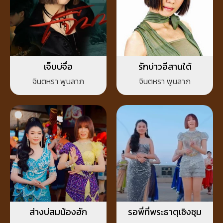
เจ็บบ่จื่อ
รักบ่าวอีสานใต้
จินตหรา พูนลาภ
จินตหรา พูนลาภ
ส่างบ่สมน้องฮัก
รอพี่ที่พระธาตุเชิงชุม