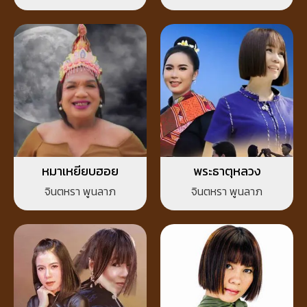
หมาเหยียบฮอย
พระธาตุหลวง
จินตหรา พูนลาภ
จินตหรา พูนลาภ