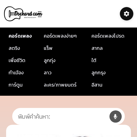
คอร์ดเพลง
คอร์ดเพลงง่ายๆ
คอร์ดเพลงโปรด
สตริง
แร็พ
สากล
เพื่อชีวิต
ลูกทุ่ง
ใต้
กำเมือง
ลาว
ลูกกรุง
การ์ตูน
ละคร/ภาพยนตร์
อีสาน