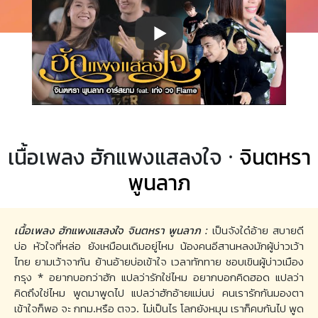
เนื้อเพลง ฮักแพงแสลงใจ ·
จินตหรา
พูนลาภ
เนื้อเพลง ฮักแพงแสลงใจ จินตหรา พูนลาภ :
เป็นจังใด๋อ้าย สบายดี
บ่อ หัวใจที่หล่อ ยังเหมือนเดิมอยู่ไหม น้องคนอีสานหลงมักผู้บ่าวเว้า
ไทย ยามเว้าจากัน ย้านอ้ายบ่อเข้าใจ เวลาทักทาย ชอบเขินผู้บ่าวเมือง
กรุง * อยากบอกว่าฮัก แปลว่ารักใช่ไหม อยากบอกคิดฮอด แปลว่า
คิดถึงใช่ไหม พูดมาพูดไป แปลว่าฮักอ้ายแม่นบ่ คนเรารักกันมองตา
เข้าใจก็พอ จะ กทม.หรือ ตจว. ไม่เป็นไร โลกยังหมุน เราก็คบกันไป พูด