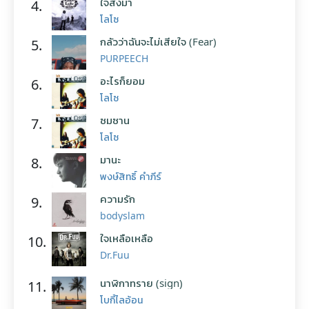
ใจสั่งมา
4.
โลโซ
กลัวว่าฉันจะไม่เสียใจ (Fear)
5.
PURPEECH
อะไรก็ยอม
6.
โลโซ
ซมซาน
7.
โลโซ
มานะ
8.
พงษ์สิทธิ์ คำภีร์
ความรัก
9.
bodyslam
ใจเหลือเหลือ
10.
Dr.Fuu
นาฬิกาทราย (sign)
11.
โบกี้ไลอ้อน