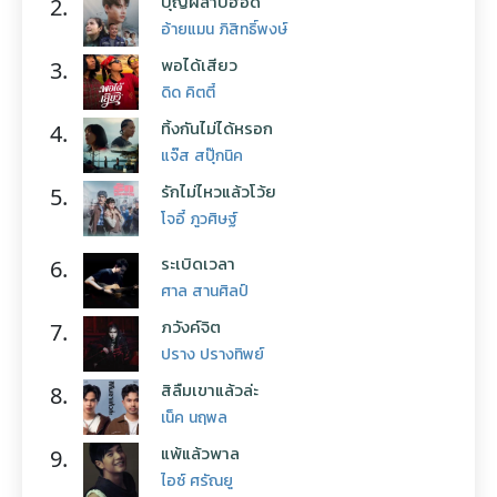
บุญผลาบ่ฮอด
2.
อ้ายแมน ภิสิทธิ์พงษ์
พอได้เสียว
3.
ดิด คิตตี้
ทิ้งกันไม่ได้หรอก
4.
แจ๊ส สปุ๊กนิค
รักไม่ไหวแล้วโว้ย
5.
โจอี้ ภูวศิษฐ์
ระเบิดเวลา
6.
ศาล สานศิลป์
ภวังค์จิต
7.
ปราง ปรางทิพย์
สิลืมเขาแล้วล่ะ
8.
เน็ค นฤพล
แพ้แล้วพาล
9.
ไอซ์ ศรัณยู