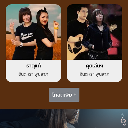
ธาตุแท้
คุยเล่นๆ
จินตหรา พูนลาภ
จินตหรา พูนลาภ
โหลดเพิ่ม +