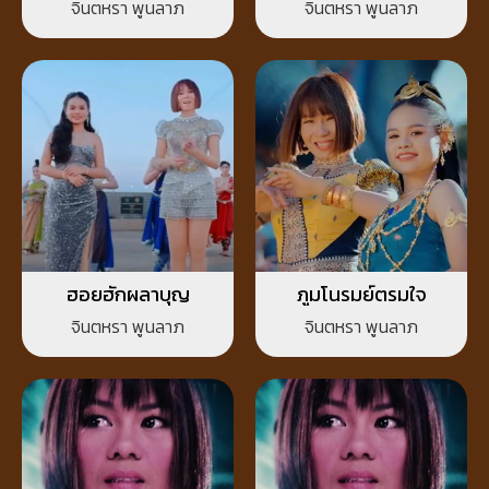
จินตหรา พูนลาภ
จินตหรา พูนลาภ
ฮอยฮักผลาบุญ
ภูมโนรมย์ตรมใจ
จินตหรา พูนลาภ
จินตหรา พูนลาภ