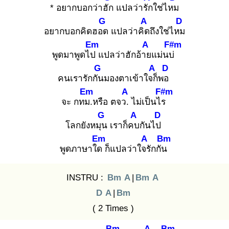
* อยากบอกว่าฮัก
แปลว่ารัก
ใช่ไหม
G
A
D
อยากบอกคิดฮอด
แปลว่าคิด
ถึงใช่ไหม
Em
A
F#m
พูดมาพูดไป
แปลว่าฮักอ้าย
แม่นบ่
G
A
D
คนเรารักกัน
มองตาเข้าใจก็
พอ
Em
A
F#m
จะ กทม.
หรือ ตจว.
ไม่เป็นไร
G
A
D
โลกยังหมุน
เราก็คบ
กันไป
Em
A
Bm
พูดภาษาใด
ก็แปลว่าใจรั
กกัน
INSTRU :
Bm
A
|
Bm
A
D
A
|
Bm
( 2 Times )
Bm
A
Bm