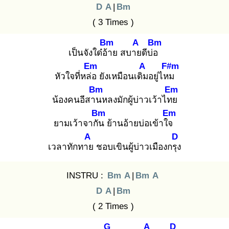
D
A
|
Bm
( 3 Times )
Bm
A
Bm
เป็นจังใด๋อ้า
ย สบาย
ดีบ่อ
Em
A
F#m
หัวใจที่หล่อ
ยังเหมือนเดิม
อยู่ไหม
Bm
Em
น้องคนอีสาน
หลงมักผู้บ่าวเว้าไทย
Bm
Em
ยามเว้าจากัน
ย้านอ้ายบ่อเข้าใจ
A
D
เวลาทักทาย
ชอบเขินผู้บ่าวเมืองกรุง
INSTRU :
Bm
A
|
Bm
A
D
A
|
Bm
( 2 Times )
G
A
D