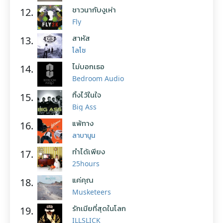
ชาวนากับงูเห่า
12.
Fly
สาหัส
13.
โลโซ
ไม่บอกเธอ
14.
Bedroom Audio
ทิ้งไว้ในใจ
15.
Big Ass
แพ้ทาง
16.
ลาบานูน
ทำได้เพียง
17.
25hours
แค่คุณ
18.
Musketeers
รักเมียที่สุดในโลก
19.
ILLSLICK