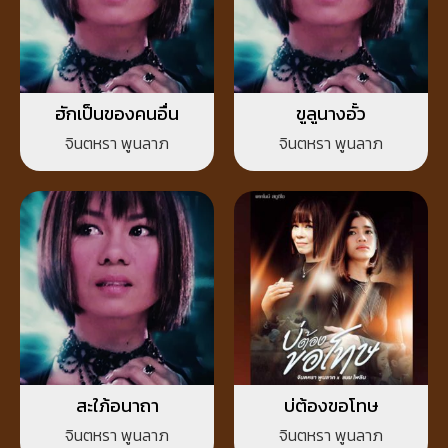
ฮักเป็นของคนอื่น
ขูลูนางอั้ว
จินตหรา พูนลาภ
จินตหรา พูนลาภ
สะใภ้อนาถา
บ่ต้องขอโทษ
จินตหรา พูนลาภ
จินตหรา พูนลาภ