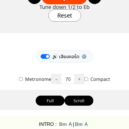
Tune down 1/2 to Eb
Reset
🔊 เสียงคอร์ด
⚙️
Metronome
−
70
+
Compact
Full
Scroll
INTRO :
Bm
A
|
Bm
A