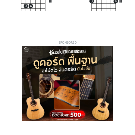
III
3
4
III
3
4
SPONSORED