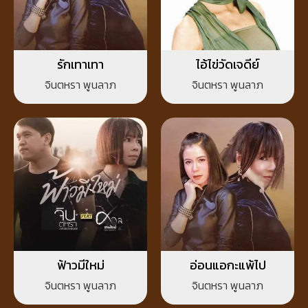
รักเทาเทา
ไอ้ไข่วัดเจดีย์
จินตหรา พูนลาภ
จินตหรา พูนลาภ
ฟ้าวมีใหม่
อ่อนแอกะแพ้ไป
จินตหรา พูนลาภ
จินตหรา พูนลาภ