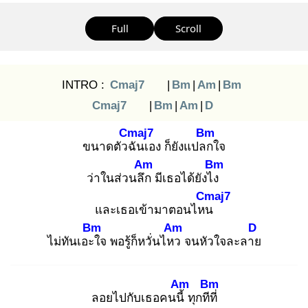
Full
Scroll
INTRO :
Cmaj7
|
Bm
|
Am
|
Bm
Cmaj7
|
Bm
|
Am
|
D
Cmaj7
Bm
ขนาดตัวฉั
นเอง ก็ยังแปลก
ใจ
Am
Bm
ว่าในส่วนลึก
มีเธอได้ยังไง
Cmaj7
และเธอเข้ามาตอนไหน
Bm
Am
D
ไม่ทันเอะใ
จ พอรู้ก็หวั่นไหว
จนหัวใจละลาย
Am
Bm
ลอยไปกับเธอคนนี้
ทุกทีที่