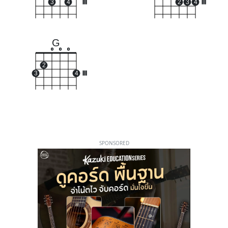
3
4
III
2
3
4
III
G
o
o
o
2
3
4
III
SPONSORED