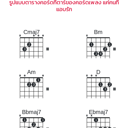
รูปแบบตารางคอร์ดกีตาร์ของคอร์ดเพลง แค่คนที่
แอบรัก
Cmaj7
Bm
x
o
o
o
x
2
1
1
3
III
2
III
3
4
Am
D
x
o
o
x
o
o
1
2
3
1
2
III
3
III
Bbmaj7
Ebmaj7
x
x
x
1
1
1
2