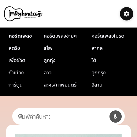
คอร์ดเพลง
คอร์ดเพลงง่ายๆ
คอร์ดเพลงโปรด
สตริง
แร็พ
สากล
เพื่อชีวิต
ลูกทุ่ง
ใต้
กำเมือง
ลาว
ลูกกรุง
การ์ตูน
ละคร/ภาพยนตร์
อีสาน