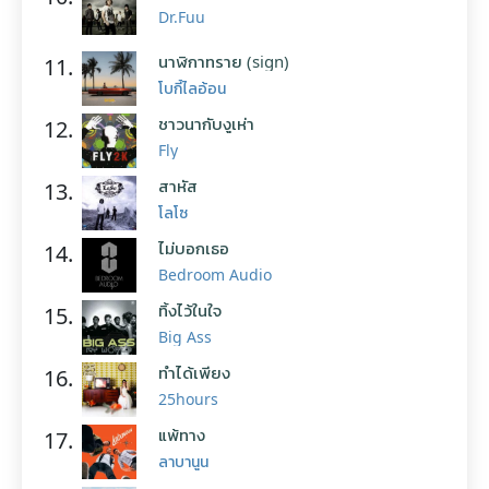
Dr.Fuu
นาฬิกาทราย (sign)
11.
โบกี้ไลอ้อน
ชาวนากับงูเห่า
12.
Fly
สาหัส
13.
โลโซ
ไม่บอกเธอ
14.
Bedroom Audio
ทิ้งไว้ในใจ
15.
Big Ass
ทำได้เพียง
16.
25hours
แพ้ทาง
17.
ลาบานูน