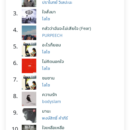
ปราโมทย์ วิเลปะนะ
ใจสั่งมา
3.
โลโซ
กลัวว่าฉันจะไม่เสียใจ (Fear)
4.
PURPEECH
อะไรก็ยอม
5.
โลโซ
ไม่คิดนอกใจ
6.
โลโซ
ซมซาน
7.
โลโซ
ความรัก
8.
bodyslam
มานะ
9.
พงษ์สิทธิ์ คำภีร์
ใจเหลือเหลือ
10.