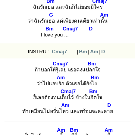
Bm
Cmaj7
ฉันรักเธอ
และฉันก็ไม่ยอมมีใค
ร
G
Am
ว่าฉันรักเธอ
แค่เพียงคนเดียวเท่านั้น
Bm
Cmaj7
D
I love
you ...
INSTRU :
Cmaj7
|
Bm
|
Am
|
D
Cmaj7
Bm
ถ้าบอกให้รู้เ
ลย เธอคงแปลก
ใจ
Am
Bm
ว่าไปแอบรัก
ตัวเธอได้ยังไง
Cmaj7
Bm
ก็เลยต้องทนเก็บ
ไว้ ข้างในจิต
ใจ
Am
D
ทำเหมือนไม่หวั่นไหว
และพร้อมจะละลาย
Am
Bm
Am