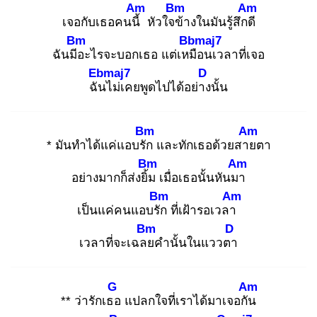
Am
Bm
Am
เจอกับเธอคนนี้
หัวใจข้
างในมันรู้สึกดี
Bm
Bbmaj7
ฉันมีอ
ะไรจะบอกเธอ แต่เหมื
อนเวลาที่เจอ
Ebmaj7
D
ฉัน
ไม่เคยพูดไปได้อย่าง
นั้น
Bm
Am
* มันทำได้แค่แอบรัก
และทักเธอด้วยสาย
ตา
Bm
Am
อย่างมากก็ส่งยิ้ม
เมื่อเธอนั้นหันมา
Bm
Am
เป็นแค่คนแอบรัก
ที่เฝ้ารอเวลา
Bm
D
เวลาที่จะเฉลย
คำนั้นในแววตา
G
Am
** ว่ารักเธอ
แปลกใจที่เราได้มาเจอกัน