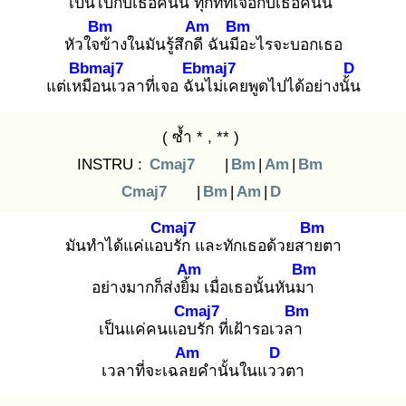
เป็นไปกับเธอคนนี้
ทุกทีที่
เจอกับเธอคนนี้
Bm
Am
Bm
หัวใจข้
างในมันรู้สึกดี
ฉันมีอ
ะไรจะบอกเธอ
Bbmaj7
Ebmaj7
D
แต่เหมื
อนเวลาที่เจอ ฉัน
ไม่เคยพูดไปได้อย่างนั้น
( ซ้ำ * , ** )
INSTRU :
Cmaj7
|
Bm
|
Am
|
Bm
Cmaj7
|
Bm
|
Am
|
D
Cmaj7
Bm
มันทำได้แค่แอบ
รัก และทักเธอด้วยสาย
ตา
Am
Bm
อย่างมากก็ส่งยิ้ม
เมื่อเธอนั้นหันมา
Cmaj7
Bm
เป็นแค่คนแอบ
รัก ที่เฝ้ารอเวลา
Am
D
เวลาที่จะเฉลย
คำนั้นในแวว
ตา