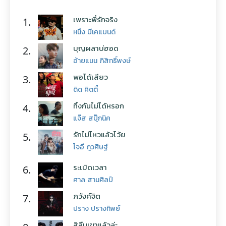
เพราะพี่รักจริง
1.
หนึ่ง บีเคแบนด์
บุญผลาบ่ฮอด
2.
อ้ายแมน ภิสิทธิ์พงษ์
พอได้เสียว
3.
ดิด คิตตี้
ทิ้งกันไม่ได้หรอก
4.
แจ๊ส สปุ๊กนิค
รักไม่ไหวแล้วโว้ย
5.
โจอี้ ภูวศิษฐ์
ระเบิดเวลา
6.
ศาล สานศิลป์
ภวังค์จิต
7.
ปราง ปรางทิพย์
สิลืมเขาแล้วล่ะ