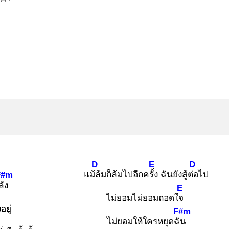
D
E
D
แม้ล้
มก็ล้มไปอีกครั้ง
ฉันยังสู้ต่อ
ไป
F#m
ลัง
E
ไม่ยอมไม่ยอมถอดใจ
ง
อยู่
F#m
ไม่ยอมให้ใครหยุดฉัน