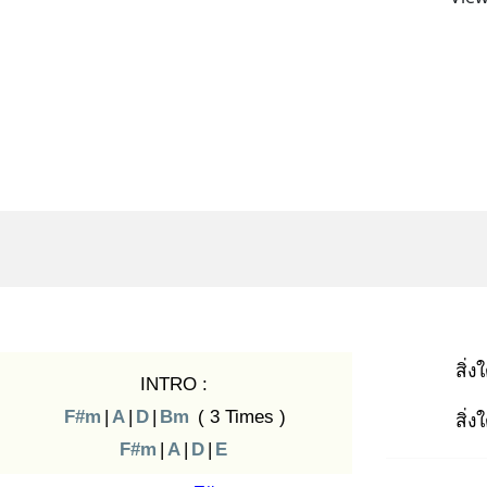
สิ่งใ
INTRO :
F#m
|
A
|
D
|
Bm
( 3 Times )
สิ่งใ
F#m
|
A
|
D
|
E