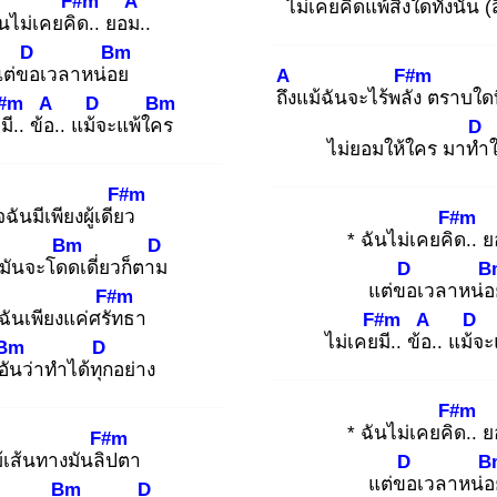
F#m
A
ไม่เคยคิดแพ้สิ่งใดทั้
งนั้น (ส
ันไม่เคยคิด
.. ยอม.
.
D
Bm
แต่ขอ
เวลาหน่อย
A
F#m
ถึง
แม้ฉันจะไร้พลัง
ตราบใดที
#m
A
D
Bm
มี
.. ข้อ.
. แม้จ
ะแพ้ใคร
D
ไม่ยอมให้ใคร มาทำ
ใ
F#m
ฉันมีเพียงผู้เดียว
F#m
* ฉันไม่เคยคิด
.. 
Bm
D
ามันจะโดด
เดี่ยวก็ตาม
D
B
แต่ขอ
เวลาหน่อ
F#m
ันเพียงแค่ศรัท
ธา
F#m
A
D
ไม่เคยมี
.. ข้อ.
. แม้จ
ะ
Bm
D
อัน
ว่าทำได้ทุก
อย่าง
F#m
* ฉันไม่เคยคิด
.. 
F#m
้เส้นทางมันลิป
ตา
D
B
แต่ขอ
เวลาหน่อ
Bm
D