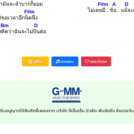
่ามันจะลำ
บากก็ยอม
F#m
A
D
ไม่เคยมี
.. ข้อ.
. แม้จ
ะ
F#m
่ขอเวลาอีกนิด
นึง
Bm
D
่งคิด
ว่าฉันจะไม่บิน
ต่อ
แก้ไข
ขอเพลง
เพลงโปรด
รับอนุญาตใช้ลิขสิทธิ์เพลงจาก บริษัท จีเอ็มเอ็ม มิวสิค พับลิชชิ่ง อินเต