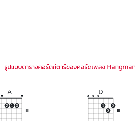
รูปแบบตารางคอร์ดกีตาร์ของคอร์ดเพลง Hangman
A
D
o
o
x
o
o
2
1
3
1
2
III
3
III