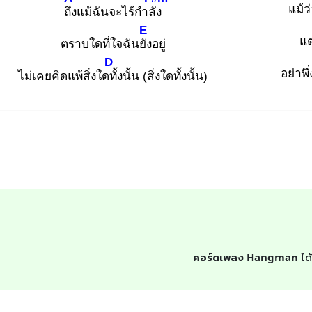
แม้ว
ถึง
แม้ฉันจะไร้กำลัง
E
แต
ตราบใดที่ใจฉันยัง
อยู่
D
อย่าพึ
ไม่เคยคิดแพ้สิ่งใดทั้
งนั้น (สิ่งใดทั้งนั้น)
คอร์ดเพลง Hangman
ได้