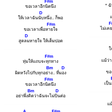
F#m
* ฉ
ขอเวลาอีกนิด
นึง
D
ให้เวลาฉันนับ
หนึ่ง.. ก็พอ
F
F#m
ไม่เคย
ขอเวลาเพื่อหาย
ใจ
D
สูดลม
หายใจ ให้เต็มปอด
ใจ
F#m
แม้ว่
ทุ่มให้แถบจะทุก
ทาง
Bm
D
ขอฉ
ผิดหวังไปกับทุกอย่าง
.. ที่มอง
F#m
เป็น
ขอเวลาอีกนิด
นึง
Bm
D
อย่าพึ่งคิด
ว่าฉันจะไม่บิน
ต่อ
แม
A
F#m