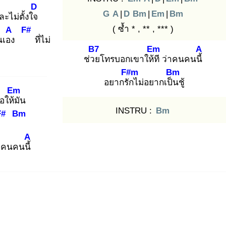
D
G
A
|
D
Bm
|
Em
|
Bm
ละไม่ตั้งใจ
( ซ้ำ * , ** , *** )
A
F#
นเอง
ที่ไม่
B7
Em
A
ช่วย
โทรบอกเขาให้ที
ว่าคนคนนี้
F#m
Bm
อยากรัก
ไม่อยากเป็น
ชู้
Em
อให้มั
น
INSTRU :
Bm
F#
Bm
A
าคนคนนี้