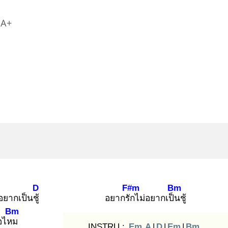
A+
D
F#m
Bm
อยากเป็นชู้
อยากรัก
ไม่อยากเป็น
ชู้
Bm
ธอไหม
INSTRU :
Em
A
|
D
|
Em
|
Bm