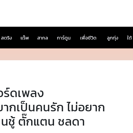
สตริง
แร็พ
สากล
การ์ตูน
เพื่อชีวิต
ลูกทุ่ง
ใต้
อร์ดเพลง
ยากเป็นคนรัก ไม่อยาก
็นชู้ ตั๊กแตน ชลดา