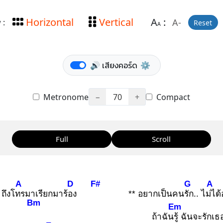
Horizontal
Vertical
A
:
A-
 :
Reset
A
🔊 เสียงคอร์ด
⚙️
Metronome
−
70
+
Compact
Full
Scroll
A
D
F#
G
A
ถึงโทร
มาเรียกมาร้อง
** อยากเป็นคนรัก
.. ไม่ไ
ด้
Bm
Em
ถ้าฉันรู้
ฉันจะรักเ