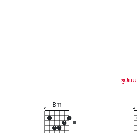
รูปแบ
Bm
x
o
1
1
2
III
3
4