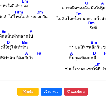
Em
G
A
้าหัวใจมีเจ้าของ
ความผิดของฉัน
คือไม่รู้แ
F#m
Bm
Em
สักคำได้ไหม
ไม่ต้องหลอก
กัน
ไม่คิคโทษใคร
นอกจากใจฉั
Bm
รัก
ดี
Em
A
ที่ฉัน
นั้นทำพลาดไป
D
Bm
Bm
่งที่ใจรู้
ไม่เท่าทัน
*** ขอให้เราเลิก
กัน ข
A
F#
A
D
ห้ทีว่าฉัน ก็ยังเสีย
ใจ
สิ้น
สุดเพียงแค่นี้
Em
ช่วยโทรบอกเขาให้ที
ว่
แก้ไข
ขอเพลง
เพลงโปรด