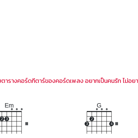
บตารางคอร์ดกีตาร์ของคอร์ดเพลง อยากเป็นคนรัก ไม่อยากเ
Em
G
o
o
o
o
o
o
2
3
2
III
3
4
III