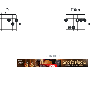
D
F#m
o
o
1
2
1
1
1
1
3
III
III
3
4
SPONSORED