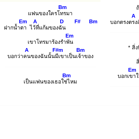
Bm
ถ
แฟนของใครโทร
มา
A
Em
A
D
F#
Bm
บอกตรงตรง
ฝากน้ำตา
ไว้ที่
แก้มของฉัน
Em
เขาโทรมาร้องรำพัน
* สิ่ง
A
F#m
Bm
บอกว่าคน
ของฉันนั้นมีเ
ขาเป็นเจ้า
ของ
สิ
Em
Bm
บอกเขา
ใ
เป็นแฟนของเธอใช่ไ
หม