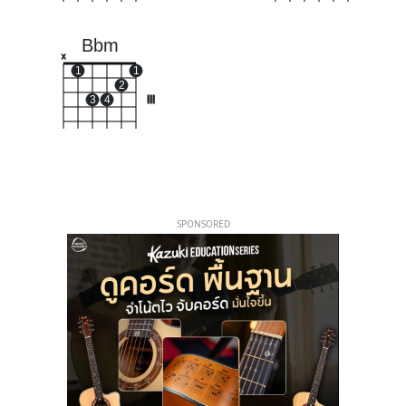
Bbm
x
1
1
2
3
4
III
SPONSORED