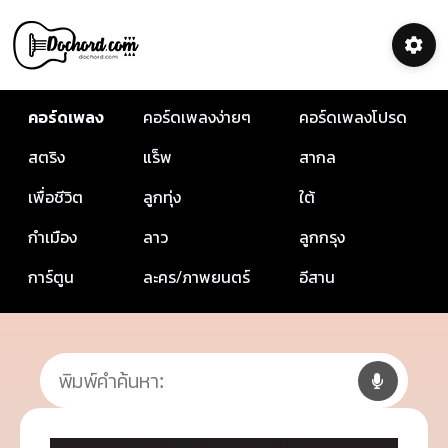
คอร์ดเพลง
คอร์ดเพลงง่ายๆ
คอร์ดเพลงโปรด
สตริง
แร็พ
สากล
เพื่อชีวิต
ลูกทุ่ง
ใต้
กำเมือง
ลาว
ลูกกรุง
การ์ตูน
ละคร/ภาพยนตร์
อีสาน