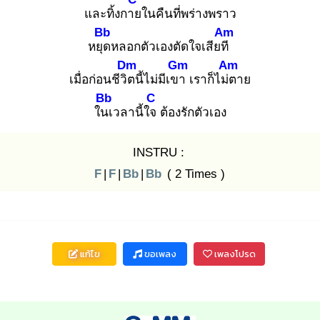
และทิ้งกาย
ในคืนที่พร่างพราว
Bb
Am
หยุด
หลอกตัวเองตัดใจเสียที
Dm
Gm
Am
เมื่อก่อนชีวิต
นี้ไม่มีเขา
เราก็ไม่ต
าย
Bb
C
ในเ
วลานี้ใจ
ต้องรักตัวเอง
INSTRU :
F
|
F
|
Bb
|
Bb
( 2 Times )
แก้ไข
ขอเพลง
เพลงโปรด