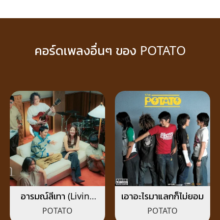
คอร์ดเพลงอื่นๆ ของ POTATO
อารมณ์สีเทา (Living
เอาอะไรมาแลกก็ไม่ยอม
room session)
POTATO
POTATO