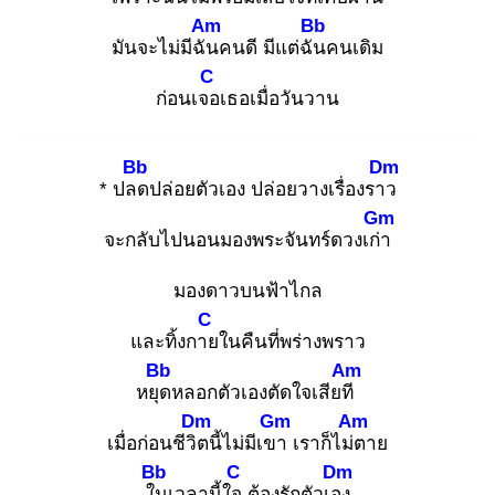
Am
Bb
มันจะไม่มีฉัน
คนดี มีแต่ฉัน
คนเดิม
C
ก่อนเจอ
เธอเมื่อวันวาน
Bb
Dm
* ปลด
ปล่อยตัวเอง ปล่อยวางเรื่องราว
Gm
จะกลับไปนอนมองพระจันทร์ดวงเก่า
มองดาวบนฟ้าไกล
C
และทิ้งกาย
ในคืนที่พร่างพราว
Bb
Am
หยุด
หลอกตัวเองตัดใจเสียที
Dm
Gm
Am
เมื่อก่อนชีวิต
นี้ไม่มีเขา
เราก็ไม่ต
าย
Bb
C
Dm
ใน
เวลานี้ใจ
ต้องรักตัวเอง