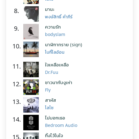
มานะ
8.
พงษ์สิทธิ์ คำภีร์
ความรัก
9.
bodyslam
นาฬิกาทราย (sign)
10.
โบกี้ไลอ้อน
ใจเหลือเหลือ
11.
Dr.Fuu
ชาวนากับงูเห่า
12.
Fly
สาหัส
13.
โลโซ
ไม่บอกเธอ
14.
Bedroom Audio
ทิ้งไว้ในใจ
15.