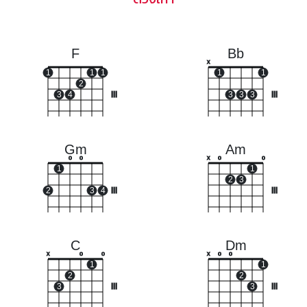
F
Bb
x
1
1
1
1
1
2
3
4
III
3
3
3
III
Gm
Am
o
o
x
o
o
1
1
2
3
2
3
4
III
III
C
Dm
x
o
o
x
o
o
1
1
2
2
3
III
3
III