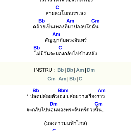
C
สายลม
โบกบรรเลง
Bb
Am
Gm
คล้าย
เป็นเพลงที่มา
ปลอบใจฉัน
Am
สัญญา
กับดวงจันทร์
Bb
C
ไม่
มีวันจะมอง
กลับไปข้างหลัง
INSTRU :
Bb
|
Bb
|
Am
|
Dm
Gm
|
Am
|
Bb
|
C
Bb
Bbm
Am
* ปลด
ปล่อยตัวเอง
ปล่อยวางเรื่องราว
Dm
Gm
จะกลับไปนอน
มองพระจันทร์ดวงนั้น
..
(มองดาวบนฟ้าไกล)
C