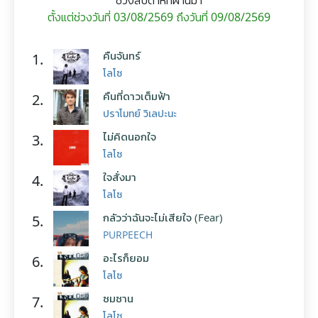
ช่วงสัปดาห์ที่ผ่านมา
ตั้งแต่ช่วงวันที่ 03/08/2569 ถึงวันที่ 09/08/2569
คืนจันทร์
1.
โลโซ
คืนที่ดาวเต็มฟ้า
2.
ปราโมทย์ วิเลปะนะ
ไม่คิดนอกใจ
3.
โลโซ
ใจสั่งมา
4.
โลโซ
กลัวว่าฉันจะไม่เสียใจ (Fear)
5.
PURPEECH
อะไรก็ยอม
6.
โลโซ
ซมซาน
7.
โลโซ