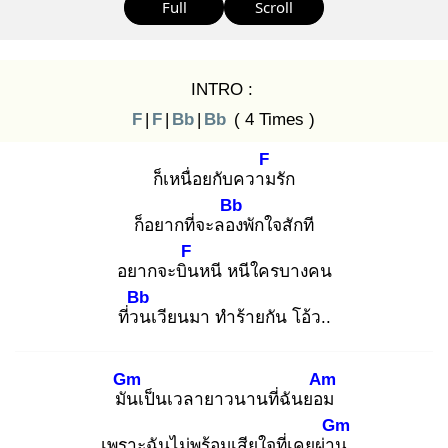
Full
Scroll
INTRO :
F
|
F
|
Bb
|
Bb
( 4 Times )
F
ก็เหนื่อยกับความ
รัก
Bb
ก็อยากที่จะลอง
พักใจสักที
F
อยากจะบิน
หนี หนีใครบางคน
Bb
ที่วน
เวียนมา ทำร้ายกัน โอ้ว..
Gm
Am
มัน
เป็นเวลายาวนานที่ฉันยอม
Gm
เพราะฉันไม่พร้อมเสียใจที่เคยผ่าน