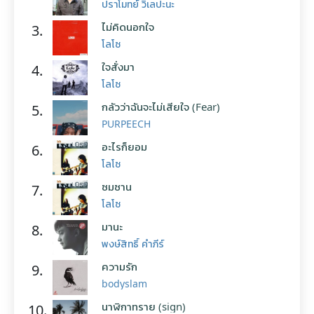
ปราโมทย์ วิเลปะนะ
ไม่คิดนอกใจ
3.
โลโซ
ใจสั่งมา
4.
โลโซ
กลัวว่าฉันจะไม่เสียใจ (Fear)
5.
PURPEECH
อะไรก็ยอม
6.
โลโซ
ซมซาน
7.
โลโซ
มานะ
8.
พงษ์สิทธิ์ คำภีร์
ความรัก
9.
bodyslam
นาฬิกาทราย (sign)
10.