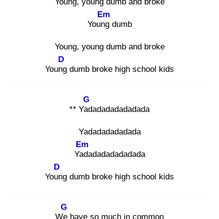
Young, young dumb and broke
Em
Young
dumb
Young, young dumb and broke
D
Young
dumb broke high school kids
G
** Yad
adadadadadada
Yadadadadadada
Em
Yad
adadadadadada
D
Youn
g dumb broke high school kids
G
We
have so much in common