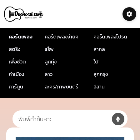
คอร์ดเพลง
คอร์ดเพลงง่ายๆ
คอร์ดเพลงโปรด
สตริง
แร็พ
สากล
เพื่อชีวิต
ลูกทุ่ง
ใต้
กำเมือง
ลาว
ลูกกรุง
การ์ตูน
ละคร/ภาพยนตร์
อีสาน