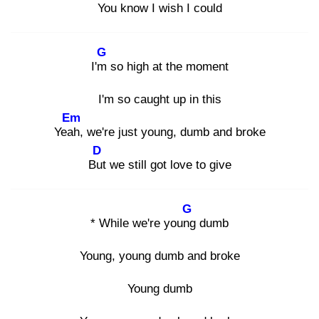
You know I wish I could
G
I'm
so high at the moment
I'm so caught up in this
Em
Yeah
, we're just young, dumb and broke
D
But
we still got love to give
G
* While we're young
dumb
Young, young dumb and broke
Young dumb