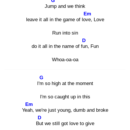
G
Jump
and we think
Em
leave it all in the game of love
, Love
Run into sin
D
do it all in the name of fun
, Fun
Whoa-oa-oa
G
I'm
so high at the moment
I'm so caught up in this
Em
Yeah
, we're just young, dumb and broke
D
But
we still got love to give