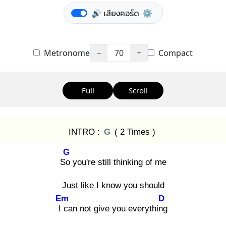
🔊 เสียงคอร์ด
⚙️
Metronome
−
70
+
Compact
Full
Scroll
INTRO :
G
( 2 Times )
G
So
you're still thinking of me
Just like I know you should
Em
D
I c
an not give you everything