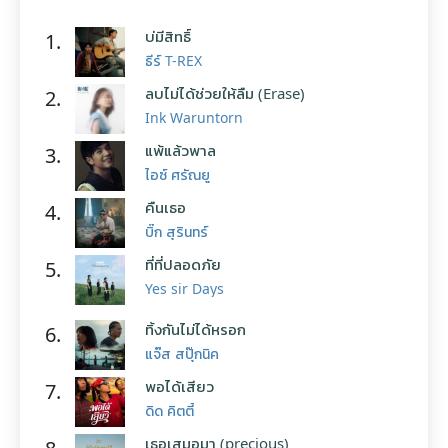
บ่มีสิทธิ์
1.
ธีร์ T-REX
ลบไม่ได้ช่วยให้ลืม (Erase)
2.
Ink Waruntorn
แพ้แล้วพาล
3.
ไอซ์ ศรัณยู
คืนเธอ
4.
บิ๊ก สุรินทร์
ที่ที่ปลอดภัย
5.
Yes sir Days
ทิ้งกันไม่ได้หรอก
6.
แจ๊ส สปุ๊กนิค
พอได้เสียว
7.
ดิด คิตตี้
เธอเสมอมา (precious)