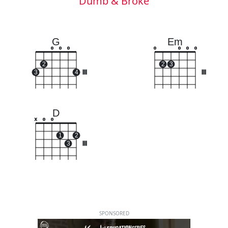
Dumb & Broke
G
Em
o
o
o
o
o
o
o
2
2
3
3
4
III
III
D
x
o
o
1
2
3
III
SPONSORED