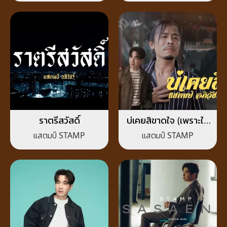
ราตรีสวัสดิ์
บ่เคยสิขาดใจ (เพราะใจ
ไม่เคยขาดเธอ)
แสตมป์ STAMP
แสตมป์ STAMP