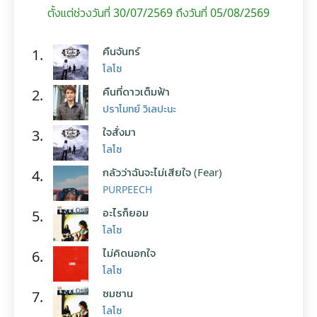
ตั้งแต่ช่วงวันที่ 30/07/2569 ถึงวันที่ 05/08/2569
คืนจันทร์
1.
โลโซ
คืนที่ดาวเต็มฟ้า
2.
ปราโมทย์ วิเลปะนะ
ใจสั่งมา
3.
โลโซ
กลัวว่าฉันจะไม่เสียใจ (Fear)
4.
PURPEECH
อะไรก็ยอม
5.
โลโซ
ไม่คิดนอกใจ
6.
โลโซ
ซมซาน
7.
โลโซ