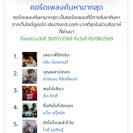
คอร์ดเพลงค้นหามากสุด
คอร์ดเพลงค้นหามากสุด เป็นคอร์ดเพลงที่มีการค้นหาค้นหา
จากเว็บไซต์ดูคอร์ด dochord.com มากที่สุดในช่วงสัปดาห์
ที่ผ่านมา
ตั้งแต่ช่วงวันที่ 30/07/2569 ถึงวันที่ 05/08/2569
เพราะพี่รักจริง
1.
หนึ่ง บีเคแบนด์
บุญผลาบ่ฮอด
2.
อ้ายแมน ภิสิทธิ์พงษ์
พอได้เสียว
3.
ดิด คิตตี้
ทิ้งกันไม่ได้หรอก
4.
แจ๊ส สปุ๊กนิค
รักไม่ไหวแล้วโว้ย
5.
โจอี้ ภูวศิษฐ์