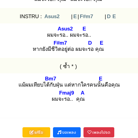
INSTRU :
Asus2
|
E
|
F#m7
|
D
E
Asus2
E
ผมจะรอ
.. ผมจะรอ
..
F#m7
D
E
หากยังมีชีวิต
อยู่ต่อ ผมจะรอ
คุณ
( ซ้ำ * )
Bm7
E
แม้ผมเทียบได้กั
บฝุ่น แต่หากใครคนนั้น
คือคุณ
Fmaj9
A
ผมจะร
อ.. คุณ
แก้ไข
ขอเพลง
เพลงโปรด