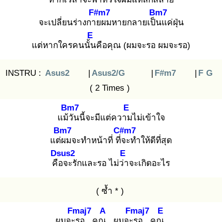
F#m7
Bm7
จะเปลี่ยนร่างกาย
ผมหายกลายเป็น
แค่ฝุ่น
E
แต่หากใครคนนั้น
คือคุณ (ผมจะรอ ผมจะรอ)
INSTRU :
Asus2
|
Asus2/G
|
F#m7
|
F
G
( 2 Times )
Bm7
E
แม้วั
นนี้จะมีแต่ความ
ไม่เข้าใจ
Bm7
C#m7
แต่ผ
มจะทำหน้าที่ ที่จ
ะทำให้ดีที่สุด
Dsus2
E
คือ
จะรักและรอ ไม่ว่า
จะเกิดอะไร
( ซ้ำ * )
Fmaj7
A
Fmaj7
E
ผมจะร
อ.. คุณ
ผมจะร
อ.. คุณ