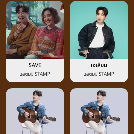
SAVE
เอเลี่ยน
แสตมป์ STAMP
แสตมป์ STAMP