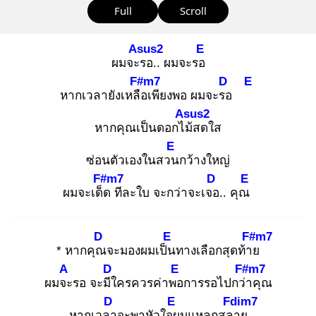
Full
Scroll
Asus2
E
ผมจะร
อ.. ผมจะรอ
F#m7
D
E
หากเวลายังเหลือ
เพียงพอ ผมจะรอ
Asus2
หากคุณเป็นดอกไม้
สดใส
E
ซ่อนตัวเองในสวน
กว้างใหญ่
F#m7
D
E
ผมจะเด็ด
ทีละใบ จะกว่าจะเจอ
.. คุณ
D
E
F#m7
* หากคุณ
จะมองผมเป็น
ทางเลือกสุดท้าย
A
D
E
F#m7
ผมจะ
รอ จะมีใ
ครควรค่าพอ
การรอไปกว่า
คุณ
D
E
Fdim7
หากเวลา
จะพาหัวใจผ
มแหลกสลา
ย