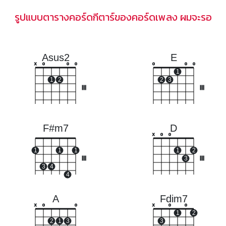
รูปแบบตารางคอร์ดกีตาร์ของคอร์ดเพลง ผมจะรอ
Asus2
E
x
o
o
o
o
o
o
1
1
2
2
3
III
III
F#m7
D
x
o
o
1
1
1
1
2
III
3
III
3
4
4
A
Fdim7
x
o
o
x
o
o
1
2
2
1
3
3