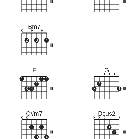
III
III
Bm7
x
o
o
2
3
4
III
F
G
o
o
o
1
1
1
2
2
3
4
III
3
4
III
C#m7
Dsus2
x
x
x
x
o
o
1
1
1
III
3
III
3
4