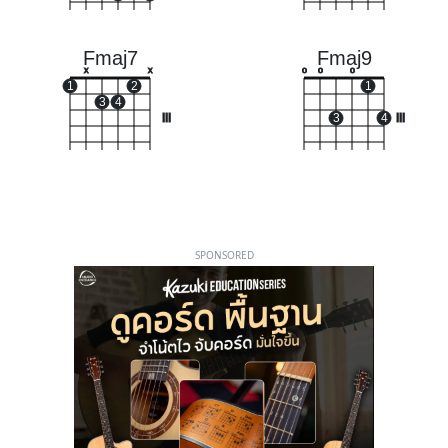
Fmaj7
Fmaj9
x
x
o
o
o
1
2
1
3
4
III
3
4
III
SPONSORED