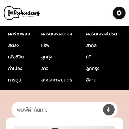
คอร์ดเพลง
คอร์ดเพลงง่ายๆ
คอร์ดเพลงโปรด
สตริง
แร็พ
สากล
เพื่อชีวิต
ลูกทุ่ง
ใต้
กำเมือง
ลาว
ลูกกรุง
การ์ตูน
ละคร/ภาพยนตร์
อีสาน