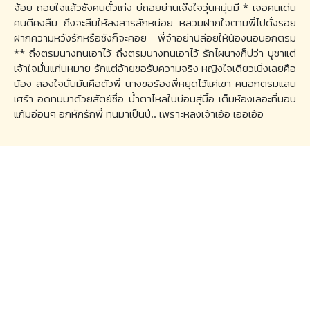
จ้อย ถอยใจแล้วซังคนตั๋วเก่ง บ่ถอยย่านเจ๊งใจวุ่นหมุ่นมี * เจอคนเด่น
คนดีคงลืม ถึงจะลืมให้สงสารสักหน่อย หลวมฝากใจตามพี่ไปดั่งรอย
ฝากความหวังรักหรือชังก็จะคอย พี่จ๋าอย่าปล่อยให้น้องนอนอกตรม
** ถึงตรมนางทนเอาไว้ ถึงตรมนางทนเอาไว้ รักไผนางก็บ่ว่า บูชาแต่
เจ้าใจมั่นแก่นหมาย รักแต่อ้ายขอรับความจริง หญิงใจเดียวเบิ่งเลยคือ
น้อง สองใจนั่นมันคือตัวพี่ นางขอร้องพี่หยุดไว้แค่เขา คนอกตรมแสน
เศร้า อดทนมาด้วยสัตย์ซื่อ น้ำตาไหลในบ่อนสู่มื้อ เต็มห้องเลอะที่นอน
แก้มอ่อนๆ อกหักรักพี่ ทนมาเป็นปี.. เพราะหลงเจ้าเอ้อ เออเอ้อ