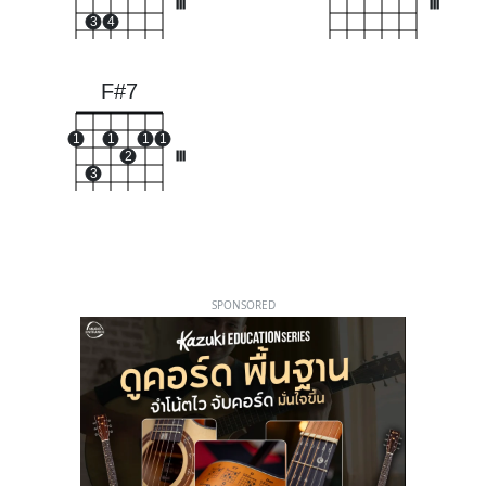
III
III
3
4
F#7
1
1
1
1
2
III
3
SPONSORED