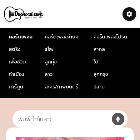
คอร์ดเพลง
คอร์ดเพลงง่ายๆ
คอร์ดเพลงโปรด
สตริง
แร็พ
สากล
เพื่อชีวิต
ลูกทุ่ง
ใต้
กำเมือง
ลาว
ลูกกรุง
การ์ตูน
ละคร/ภาพยนตร์
อีสาน