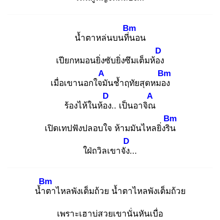
Bm
น้ำตาหล่นบนที่น
อน
D
เปียกหมอนยิ่งซับยิ่งซึมเต็มห้อง
A
Bm
เมื่อเขานอกใจมั
นช้ำฤทัยสุดหมอง
D
A
ร้องไห้ในห้อง
.. เป็นอาจิณ
Bm
เปิดเทปฟังปลอบใจ ห้ามมันไหลยิ่งริน
D
ใฝ่ถวิลเขาจัง.
..
Bm
น้ำต
าไหลพังเต็มถ้วย น้ำตาไหลพังเต็มถ้วย
เพราะเฮาบ่สวยเขานั่นหันเบื่อ