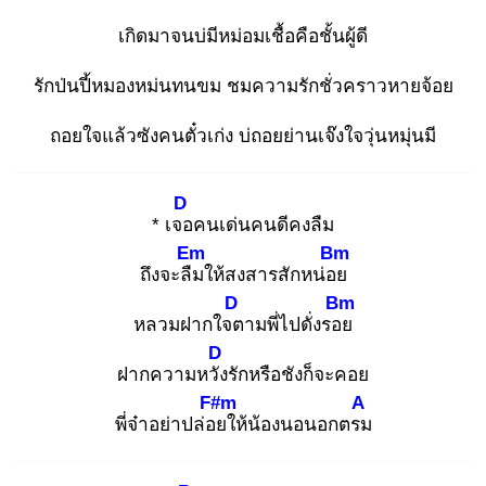
เกิดมาจนบ่มีหม่อมเชื้อคือชั้นผู้ดี
รักป่นปี้หมองหม่นทนขม ชมความรักชั่วคราวหายจ้อย
ถอยใจแล้วซังคนตั๋วเก่ง บ่ถอยย่านเจ๊งใจวุ่นหมุ่นมี
D
* เจอ
คนเด่นคนดีคงลืม
Em
Bm
ถึงจะลืม
ให้สงสารสักหน่อย
D
Bm
หลวมฝากใจต
ามพี่ไปดั่งรอย
D
ฝากความหวัง
รักหรือชังก็จะคอย
F#m
A
พี่จ๋าอย่าปล่อย
ให้น้องนอนอกตรม