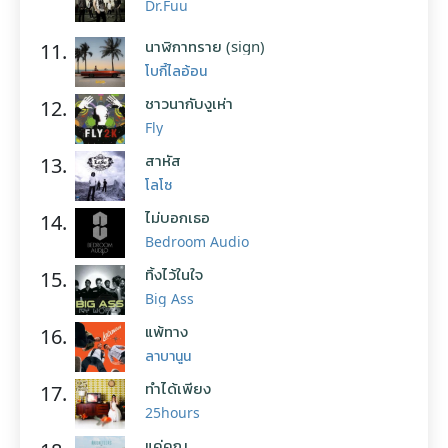
Dr.Fuu
นาฬิกาทราย (sign)
11.
โบกี้ไลอ้อน
ชาวนากับงูเห่า
12.
Fly
สาหัส
13.
โลโซ
ไม่บอกเธอ
14.
Bedroom Audio
ทิ้งไว้ในใจ
15.
Big Ass
แพ้ทาง
16.
ลาบานูน
ทำได้เพียง
17.
25hours
แค่คุณ