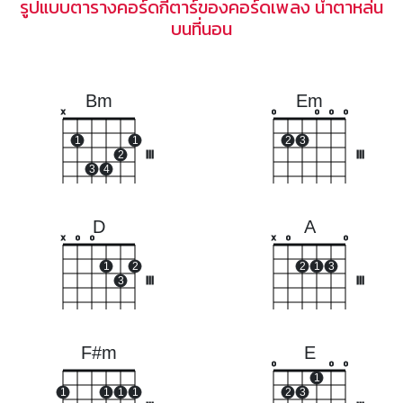
รูปแบบตารางคอร์ดกีตาร์ของคอร์ดเพลง น้ำตาหล่น
บนที่นอน
Bm
Em
x
o
o
o
o
1
1
2
3
2
III
III
3
4
D
A
x
o
o
x
o
o
1
2
2
1
3
3
III
III
F#m
E
o
o
o
1
1
1
1
1
2
3