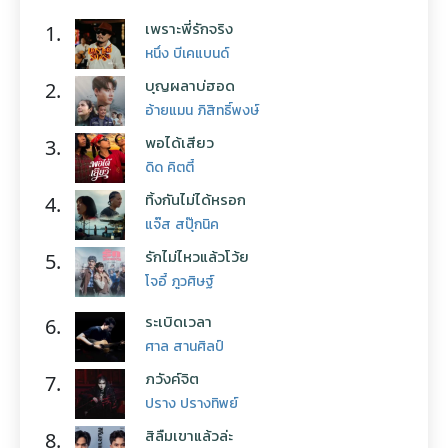
เพราะพี่รักจริง
1.
หนึ่ง บีเคแบนด์
บุญผลาบ่ฮอด
2.
อ้ายแมน ภิสิทธิ์พงษ์
พอได้เสียว
3.
ดิด คิตตี้
ทิ้งกันไม่ได้หรอก
4.
แจ๊ส สปุ๊กนิค
รักไม่ไหวแล้วโว้ย
5.
โจอี้ ภูวศิษฐ์
ระเบิดเวลา
6.
ศาล สานศิลป์
ภวังค์จิต
7.
ปราง ปรางทิพย์
สิลืมเขาแล้วล่ะ
8.