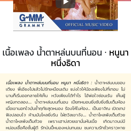
เนื้อเพลง น้ำตาหล่นบนที่นอน ·
หนูนา
หนึ่งธิดา
เนื้อเพลง น้ำตาหล่นบนที่นอน หนูนา หนึ่งธิดา :
น้ำตาหล่นบนขอบ
เตียง พี่เอียงไปแล้วไม่รักเหมือนเดิม แบ่งใจให้น้องเพียงไม่กี่เทอม ไม่
นานก็เริ่มออกลายให้เห็น หวังเพียงได้กำไร โอ้พ่อใจซ่อนเร้น เห็นผู้
หญิงทดลอง... น้ำตาหล่นบนที่นอน เปียกหมอนยิ่งซับยิ่งซึมเต็มห้อง
เมื่อเขานอกใจมันช้ำฤทัยสุดหมอง ร้องไห้ในห้อง.. เป็นอาจิณ เปิดเทป
ฟังปลอบใจ ห้ามมันไหลยิ่งริน ใฝ่ถวิลเขาจัง... น้ำตาไหลพังเต็มถ้วย
น้ำตาไหลพังเต็มถ้วย เพราะเฮาบ่สวยเขานั่นหันเบื่อ เกิดมาจนบ่มี
หม่อมเชื้อคือชั้นผู้ดี รักป่นปี้หมองหม่นทนขม ชมความรักชั่วคราวหาย