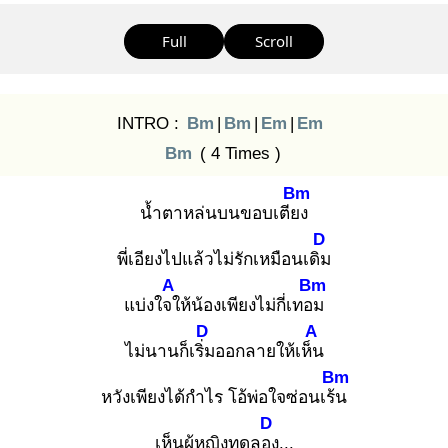
Full
Scroll
INTRO :
Bm
|
Bm
|
Em
|
Em
Bm
( 4 Times )
Bm
น้ำตาหล่นบนขอบเตียง
D
พี่เอียงไปแล้วไม่รักเหมือนเดิม
A
Bm
แบ่งใจใ
ห้น้องเพียงไม่กี่เทอม
D
A
ไม่นานก็เริ่ม
ออกลายให้เห็น
Bm
หวังเพียงได้กำไร โอ้พ่อใจซ่อนเร้น
D
เห็นผู้หญิงทดลอง
...