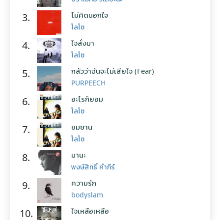
ไม่คิดนอกใจ
3.
โลโซ
ใจสั่งมา
4.
โลโซ
กลัวว่าฉันจะไม่เสียใจ (Fear)
5.
PURPEECH
อะไรก็ยอม
6.
โลโซ
ซมซาน
7.
โลโซ
มานะ
8.
พงษ์สิทธิ์ คำภีร์
ความรัก
9.
bodyslam
ใจเหลือเหลือ
10.