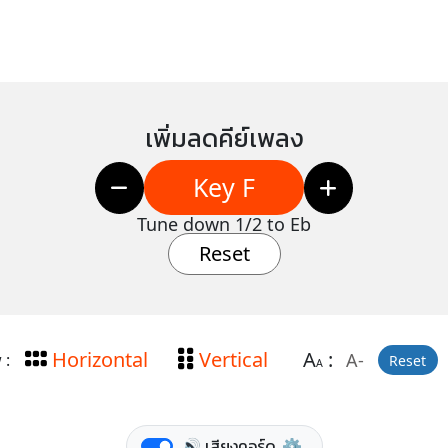
เพิ่มลดคีย์เพลง
Key F
Tune down 1/2 to Eb
Reset
Horizontal
Vertical
A
:
A-
 :
Reset
A
🔊 เสียงคอร์ด
⚙️