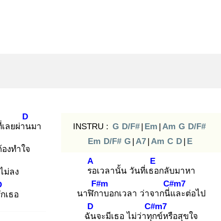
D
ี่เลยผ่าน
มา
INSTRU :
G
D/F#
|
Em
|
Am
G
D/F#
Em
D/F#
G
|
A7
|
Am
C
D
|
E
้องทำใจ
A
E
รอ
เวลานั้น วันที่เธอ
กลับมาหา
ไม่ลง
F#m
C#m7
D
นาฬิกา
บอกเวลา ว่าจากนี่แ
ละต่อไป
ัก
เธอ
D
C#m7
ฉัน
จะมีเธอ ไม่ว่าทุก
ข์หรือสุขใจ