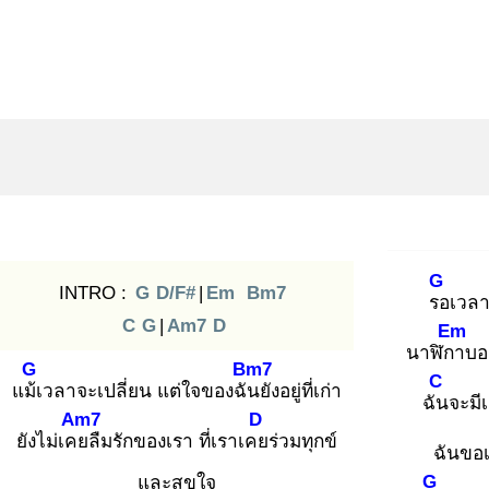
G
INTRO :
G
D/F#
|
Em
Bm7
รอ
เวลาน
C
G
|
Am7
D
Em
นาฬิกา
บอ
G
Bm7
C
แม้เ
วลาจะเปลี่ยน แต่ใจของฉัน
ยังอยู่ที่เก่า
ฉัน
จะมีเ
Am7
D
ยังไม่เคย
ลืมรักของเรา ที่เราเคย
ร่วมทุกข์
ฉันขอเ
G
และสุขใจ