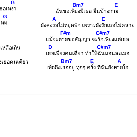
G
Bm7
E
เธอเหงา
ฉันขอเพียง
มีเธอ ยืนข้างกาย
G
A
E
ไหม
ยังคงรอ
ไม่หยุดพัก เพราะยังรัก
เธอไม่คลาย
F#m
C#m7
แม้จะตาย
ขอสัญญา จะรัก
เพียงแต่เธอ
D
C#m7
เหลือเกิน
เธอ
เพียงคนเดียว ทำให้ฉัน
นอนละเมอ
Bm7
E
A
ยงเธอคนเดียว
เพ้อถึงเธอ
อยู่ ทุกๆ ครั้ง
ที่ฉันยังหาย
ใจ