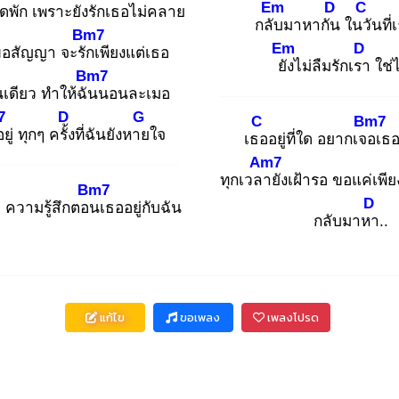
Em
D
C
ุดพัก เพราะยังรัก
เธอไม่คลาย
กลับ
มาหากัน
ในวั
นที่
Bm7
Em
D
อสัญญา จะรัก
เพียงแต่เธอ
ยัง
ไม่ลืมรักเรา
ใช่
Bm7
เดียว ทำให้ฉัน
นอนละเมอ
7
D
G
C
Bm7
อยู่ ทุกๆ ครั้ง
ที่ฉันยังหาย
ใจ
เธอ
อยู่ที่ใด อยากเจอ
เธอ
Am7
ทุกเวลา
ยังเฝ้ารอ ขอแค่เพี
Bm7
D
า ความรู้สึกตอน
เธออยู่กับฉัน
กลับมาหา
..
แก้ไข
ขอเพลง
เพลงโปรด