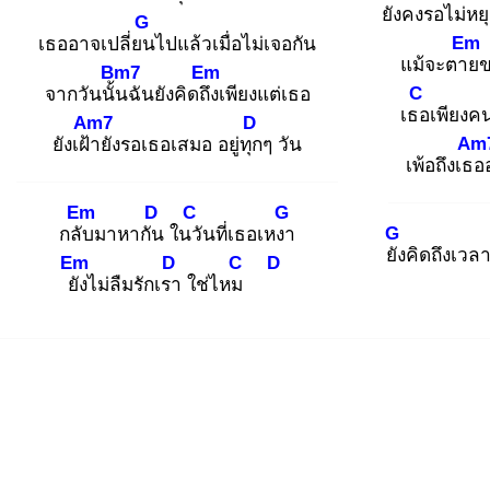
ยังคงรอ
ไม่หย
G
Em
เธออาจเปลี่ยน
ไปแล้วเมื่อไม่เจอกัน
แม้จะตาย
ข
Bm7
Em
C
จากวันนั้น
ฉันยังคิดถึง
เพียงแต่เธอ
เธอ
เพียงคน
Am7
D
Am
ยังเฝ้า
ยังรอเธอเสมอ อยู่ทุก
ๆ วัน
เพ้อถึงเธอ
Em
D
C
G
G
กลับ
มาหากัน
ในวั
นที่เธอเหงา
ยัง
คิดถึงเวล
Em
D
C
D
ยัง
ไม่ลืมรักเรา
ใช่ไหม