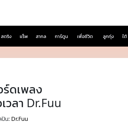
สตริง
แร็พ
สากล
การ์ตูน
เพื่อชีวิต
ลูกทุ่ง
ใต้
อร์ดเพลง
อเวลา Dr.Fuu
ลปิน:
Dr.Fuu