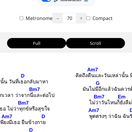
Metronome
−
70
+
Compact
Full
Scroll
Am7
คิดถึงคืน
และวันเหล่านั้น ท
D
ั้น วันที่เธอ
กลับมาหา
G
มันไม่มีอี
กแล้วฉันควรต
Bm7
กเวลา ว่าจากนี่แ
ละต่อไป
Bm7
Em
ไม่ว่า
วันไหนก็ยัง
ลืม
Bm7
ธอ ไม่ว่าทุก
ข์หรือสุขใจ
Am7
พูด
ตรงๆ ว่าฉัน ฉันร
Am7
D
พียง
มีเธอ ยืนข้างกาย
D