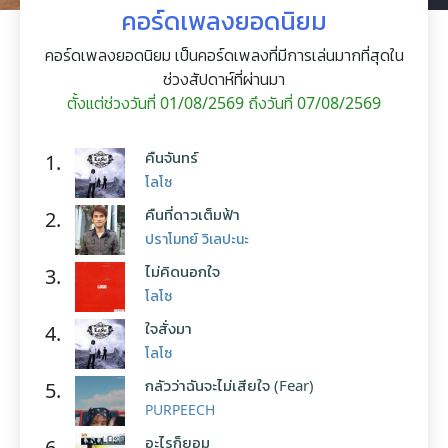
คอร์ดเพลงยอดนิยม
คอร์ดเพลงยอดนิยม เป็นคอร์ดเพลงที่มีการเล่นมากที่สุดใน
ช่วงสัปดาห์ที่ผ่านมา
ตั้งแต่ช่วงวันที่ 01/08/2569 ถึงวันที่ 07/08/2569
คืนจันทร์
1.
โลโซ
คืนที่ดาวเต็มฟ้า
2.
ปราโมทย์ วิเลปะนะ
ไม่คิดนอกใจ
3.
โลโซ
ใจสั่งมา
4.
โลโซ
กลัวว่าฉันจะไม่เสียใจ (Fear)
5.
PURPEECH
อะไรก็ยอม
6.