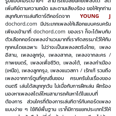
รูปแบบคอร์ดง่ายๆ สามารถเปลี่ยนคีย์เพลงได้ ลด
เพิ่มคีย์ตามความถนัด และตามเสียงร้อง ขอให้ทุกท่าน
สนุกกับการเล่นกีตาร์ตีคอร์ดจาก
YOUNG J
dochord.com มีประเภทเพลงให้เลือกแบบครบครัน
เพียงเข้ามาที่ dochord.com ของเรา ก็จะได้พบกับ
ตัวเลือกคอร์ดเพลงจำนวนมากที่เราคัดสรรมาไว้ให้กับ
ทุกคนโดยเฉพาะ ไม่ว่าจะเป็นเพลงสตริงไทย, เพลง
อีสาน, เพลงลูกทุ่ง, เพลงสากล, เพลงจากละคร /
ภาพยนตร์, เพลงเพื่อชีวิต, เพลงใต้, เพลงกำเมือง
(เหนือ), เพลงลูกกรุง, เพลงแนวสกา / เร้กเก้ รวมถึง
เพลงจากการ์ตูนที่คุณชื่นชอบ ครบครันในเรื่องของ
ดนตรี เล่นได้สนุกทุกวัน ไม่เบื่อกับการฝึกเล่น ฝึกร้อง
มองหาเพลงสไตล์ไหนสามารถค้นหาได้ในแบบที่
ต้องการ ส่วนใครที่ต้องการเล่นกีตาร์กับคอร์ดเพลง
แบบง่าย ๆ ใช้คีย์พื้นฐาน เราก็มีการแยกประเภทไว้ให้