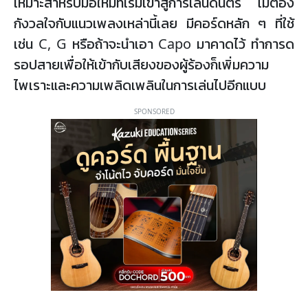
เหมาะสำหรับมือใหม่ที่เริ่มเข้าสู่การเล่นดนตรี ไม่ต้อง
กังวลใจกับแนวเพลงเหล่านี้เลย มีคอร์ดหลัก ๆ ที่ใช้
เช่น C, G หรือถ้าจะนำเอา Capo มาคาดไว้ ทำการด
รอปสายเพื่อให้เข้ากับเสียงของผู้ร้องก็เพิ่มความ
ไพเราะและความเพลิดเพลินในการเล่นไปอีกแบบ
SPONSORED