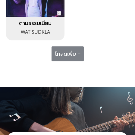
ตามธรรมเนียม
WAT SUDKLA
โหลดเพิ่ม +