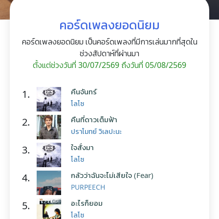
คอร์ดเพลงยอดนิยม
คอร์ดเพลงยอดนิยม เป็นคอร์ดเพลงที่มีการเล่นมากที่สุดใน
ช่วงสัปดาห์ที่ผ่านมา
ตั้งแต่ช่วงวันที่ 30/07/2569 ถึงวันที่ 05/08/2569
คืนจันทร์
1.
โลโซ
คืนที่ดาวเต็มฟ้า
2.
ปราโมทย์ วิเลปะนะ
ใจสั่งมา
3.
โลโซ
กลัวว่าฉันจะไม่เสียใจ (Fear)
4.
PURPEECH
อะไรก็ยอม
5.
โลโซ