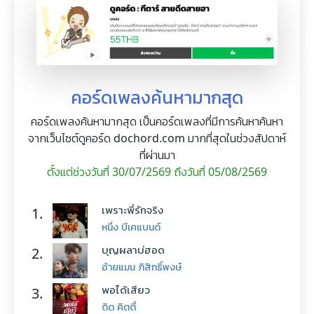
คอร์ดเพลงค้นหามากสุด
คอร์ดเพลงค้นหามากสุด เป็นคอร์ดเพลงที่มีการค้นหาค้นหา
จากเว็บไซต์ดูคอร์ด dochord.com มากที่สุดในช่วงสัปดาห์
ที่ผ่านมา
ตั้งแต่ช่วงวันที่ 30/07/2569 ถึงวันที่ 05/08/2569
เพราะพี่รักจริง
1.
หนึ่ง บีเคแบนด์
บุญผลาบ่ฮอด
2.
อ้ายแมน ภิสิทธิ์พงษ์
พอได้เสียว
3.
ดิด คิตตี้