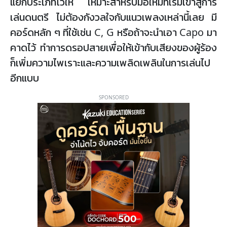
แยกประเภทไว้ให้ เหมาะสำหรับมือใหม่ที่เริ่มเข้าสู่การ
เล่นดนตรี ไม่ต้องกังวลใจกับแนวเพลงเหล่านี้เลย มี
คอร์ดหลัก ๆ ที่ใช้เช่น C, G หรือถ้าจะนำเอา Capo มา
คาดไว้ ทำการดรอปสายเพื่อให้เข้ากับเสียงของผู้ร้อง
ก็เพิ่มความไพเราะและความเพลิดเพลินในการเล่นไป
อีกแบบ
SPONSORED