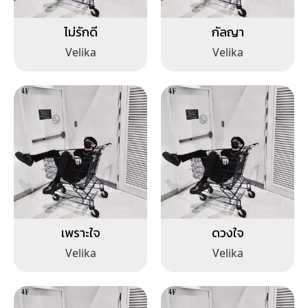
ไม่รักดี
กัลญา
Velika
Velika
เพราะใจ
ดวงใจ
Velika
Velika