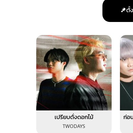
ตั
เปรียบดั่งดอกไม้
ก่อ
TWODAYS