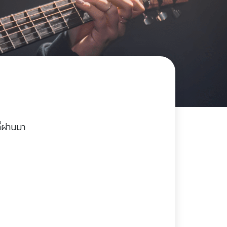
่ผ่านมา
)