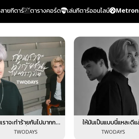
้งสายกีตาร์
ตารางคอร์ด
เล่นกีตาร์ออนไลน์
Metro
นเราจะทำร้ายกันไปมากกว่า
ให้มันเป็นแบบนี้แหละดีแ
นี้
TWODAYS
TWODAYS