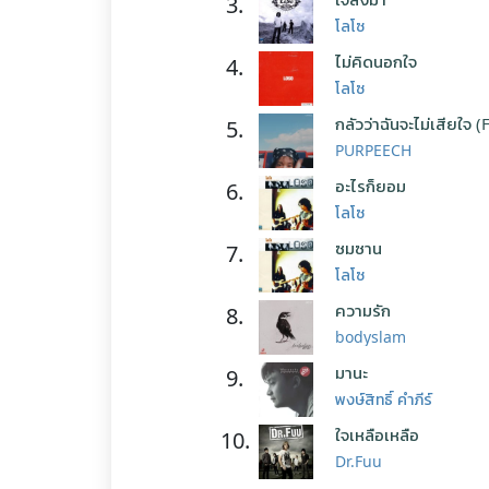
3.
โลโซ
ไม่คิดนอกใจ
4.
โลโซ
กลัวว่าฉันจะไม่เสียใจ (
5.
PURPEECH
อะไรก็ยอม
6.
โลโซ
ซมซาน
7.
โลโซ
ความรัก
8.
bodyslam
มานะ
9.
พงษ์สิทธิ์ คำภีร์
ใจเหลือเหลือ
10.
Dr.Fuu