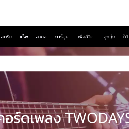
สตริง
แร็พ
สากล
การ์ตูน
เพื่อชีวิต
ลูกทุ่ง
ใต้
คอร์ดเพลง TWODAY