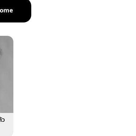
nome
ล้ว