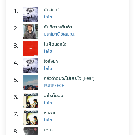
คืนจันทร์
1.
โลโซ
คืนที่ดาวเต็มฟ้า
2.
ปราโมทย์ วิเลปะนะ
ไม่คิดนอกใจ
3.
โลโซ
ใจสั่งมา
4.
โลโซ
กลัวว่าฉันจะไม่เสียใจ (Fear)
5.
PURPEECH
อะไรก็ยอม
6.
โลโซ
ซมซาน
7.
โลโซ
มานะ
8.