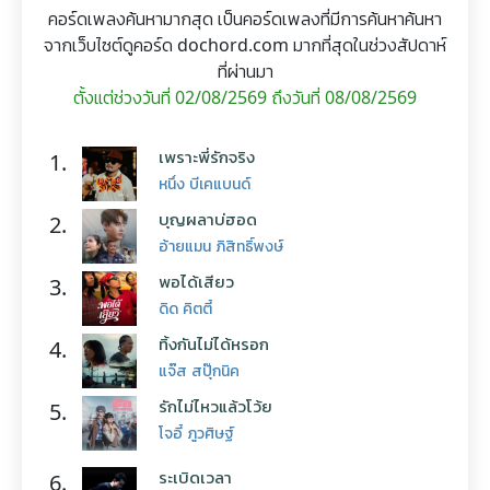
คอร์ดเพลงค้นหามากสุด เป็นคอร์ดเพลงที่มีการค้นหาค้นหา
จากเว็บไซต์ดูคอร์ด dochord.com มากที่สุดในช่วงสัปดาห์
ที่ผ่านมา
ตั้งแต่ช่วงวันที่ 02/08/2569 ถึงวันที่ 08/08/2569
เพราะพี่รักจริง
1.
หนึ่ง บีเคแบนด์
บุญผลาบ่ฮอด
2.
อ้ายแมน ภิสิทธิ์พงษ์
พอได้เสียว
3.
ดิด คิตตี้
ทิ้งกันไม่ได้หรอก
4.
แจ๊ส สปุ๊กนิค
รักไม่ไหวแล้วโว้ย
5.
โจอี้ ภูวศิษฐ์
ระเบิดเวลา
6.