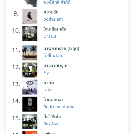
พงษ์สิทธิ์ คำภีร์
ความรัก
9.
bodyslam
ใจเหลือเหลือ
10.
Dr.Fuu
นาฬิกาทราย (sign)
11.
โบกี้ไลอ้อน
ชาวนากับงูเห่า
12.
Fly
สาหัส
13.
โลโซ
ไม่บอกเธอ
14.
Bedroom Audio
ทิ้งไว้ในใจ
15.
Big Ass
แพ้ทาง