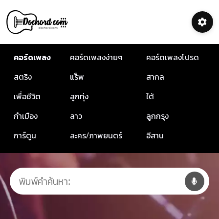
คอร์ดเพลง
คอร์ดเพลงง่ายๆ
คอร์ดเพลงโปรด
สตริง
แร็พ
สากล
เพื่อชีวิต
ลูกทุ่ง
ใต้
กำเมือง
ลาว
ลูกกรุง
การ์ตูน
ละคร/ภาพยนตร์
อีสาน