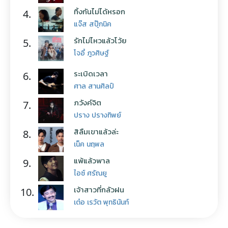
ทิ้งกันไม่ได้หรอก
4.
แจ๊ส สปุ๊กนิค
รักไม่ไหวแล้วโว้ย
5.
โจอี้ ภูวศิษฐ์
ระเบิดเวลา
6.
ศาล สานศิลป์
ภวังค์จิต
7.
ปราง ปรางทิพย์
สิลืมเขาแล้วล่ะ
8.
เน็ค นฤพล
แพ้แล้วพาล
9.
ไอซ์ ศรัณยู
เจ้าสาวที่กลัวฝน
10.
เต๋อ เรวัต พุทธินันท์