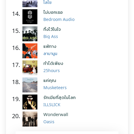
โลโซ
ไม่บอกเธอ
14.
Bedroom Audio
ทิ้งไว้ในใจ
15.
Big Ass
แพ้ทาง
16.
ลาบานูน
ทำได้เพียง
17.
25hours
แค่คุณ
18.
Musketeers
รักเมียที่สุดในโลก
19.
ILLSLICK
Wonderwall
20.
Oasis