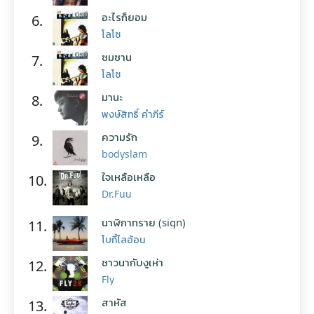
อะไรก็ยอม
6.
โลโซ
ซมซาน
7.
โลโซ
มานะ
8.
พงษ์สิทธิ์ คำภีร์
ความรัก
9.
bodyslam
ใจเหลือเหลือ
10.
Dr.Fuu
นาฬิกาทราย (sign)
11.
โบกี้ไลอ้อน
ชาวนากับงูเห่า
12.
Fly
สาหัส
13.