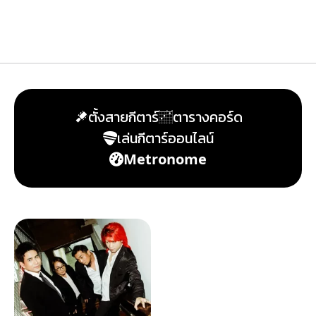
ตั้งสายกีตาร์
ตารางคอร์ด
เล่นกีตาร์ออนไลน์
Metronome