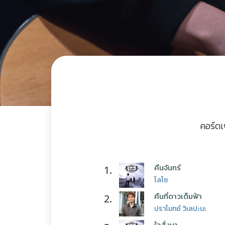
คอร์ดเ
คืนจันทร์
1.
โลโซ
คืนที่ดาวเต็มฟ้า
2.
ปราโมทย์ วิเลปะนะ
ใจสั่งมา