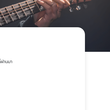
่ผ่านมา
)