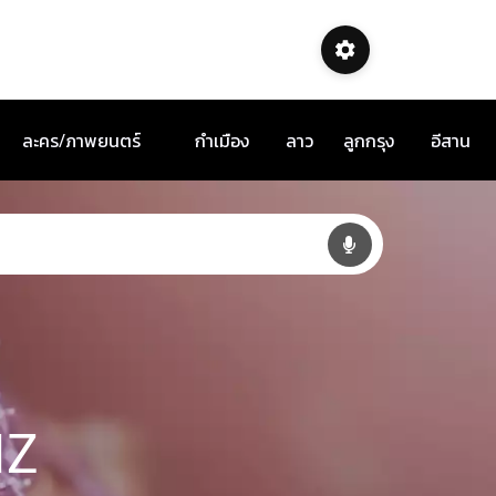
ละคร/ภาพยนตร์
กำเมือง
ลาว
ลูกกรุง
อีสาน
NZ