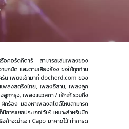
ง หรือคอร์ดกีตาร์ สามารถเล่นเพลงของ
วามถนัด และตามเสียงร้อง ขอให้ทุกท่าน
ัน เพียงเข้ามาที่ dochord.com ของ
เป็นเพลงสตริงไทย, เพลงอีสาน, เพลงลูก
งลูกกรุง, เพลงแนวสกา / เร้กเก้ รวมถึง
เล่น ฝึกร้อง มองหาเพลงสไตล์ไหนสามารถ
ก็มีการแยกประเภทไว้ให้ เหมาะสำหรับมือ
, G หรือถ้าจะนำเอา Capo มาคาดไว้ ทำการด