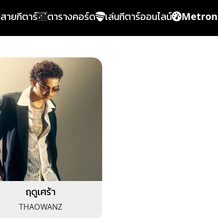
้งสายกีตาร์
ตารางคอร์ด
เล่นกีตาร์ออนไลน์
Metro
ฤดูเศร้า
THAOWANZ