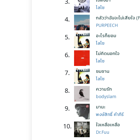
3.
โลโซ
กลัวว่าฉันจะไม่เสียใจ (
4.
PURPEECH
อะไรก็ยอม
5.
โลโซ
ไม่คิดนอกใจ
6.
โลโซ
ซมซาน
7.
โลโซ
ความรัก
8.
bodyslam
มานะ
9.
พงษ์สิทธิ์ คำภีร์
ใจเหลือเหลือ
10.
Dr.Fuu