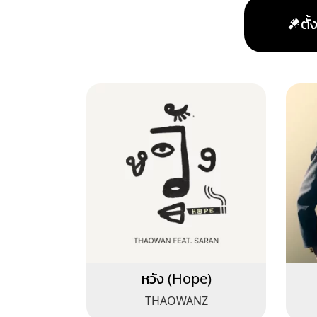
ตั
หวัง (Hope)
THAOWANZ