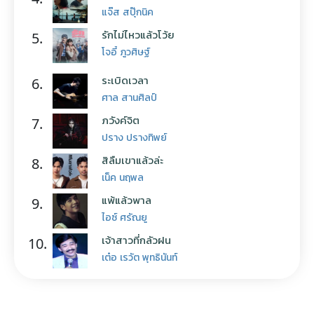
แจ๊ส สปุ๊กนิค
รักไม่ไหวแล้วโว้ย
5.
โจอี้ ภูวศิษฐ์
ระเบิดเวลา
6.
ศาล สานศิลป์
ภวังค์จิต
7.
ปราง ปรางทิพย์
สิลืมเขาแล้วล่ะ
8.
เน็ค นฤพล
แพ้แล้วพาล
9.
ไอซ์ ศรัณยู
เจ้าสาวที่กลัวฝน
10.
เต๋อ เรวัต พุทธินันท์