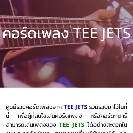
คอร์ดเพลง TEE JETS
ศูนย์รวมคอร์ดเพลงจาก
TEE JETS
รวมรวบมาไว้ในที่
นี่ เพื่อผู้ที่สนใจเล่นคอร์ดเพลง หรือคอร์ดกีตาร์
สามารถเล่นเพลงของ
TEE JETS
ได้อย่างสะดวกใน