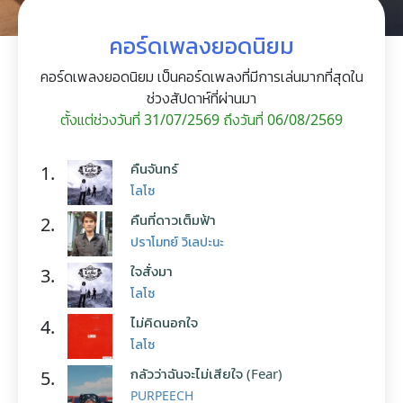
คอร์ดเพลงยอดนิยม
คอร์ดเพลงยอดนิยม เป็นคอร์ดเพลงที่มีการเล่นมากที่สุดใน
ช่วงสัปดาห์ที่ผ่านมา
ตั้งแต่ช่วงวันที่ 31/07/2569 ถึงวันที่ 06/08/2569
คืนจันทร์
1.
โลโซ
คืนที่ดาวเต็มฟ้า
2.
ปราโมทย์ วิเลปะนะ
ใจสั่งมา
3.
โลโซ
ไม่คิดนอกใจ
4.
โลโซ
กลัวว่าฉันจะไม่เสียใจ (Fear)
5.
PURPEECH