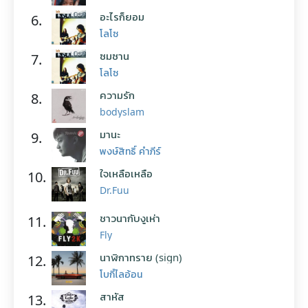
อะไรก็ยอม
6.
โลโซ
ซมซาน
7.
โลโซ
ความรัก
8.
bodyslam
มานะ
9.
พงษ์สิทธิ์ คำภีร์
ใจเหลือเหลือ
10.
Dr.Fuu
ชาวนากับงูเห่า
11.
Fly
นาฬิกาทราย (sign)
12.
โบกี้ไลอ้อน
สาหัส
13.