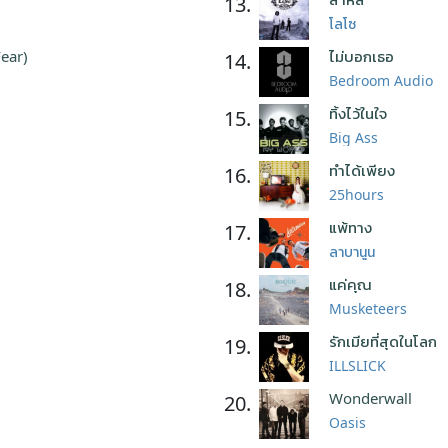
13.
โลโซ
Fear)
ไม่บอกเธอ
14.
Bedroom Audio
ทิ้งไว้ในใจ
15.
Big Ass
ทำได้เพียง
16.
25hours
แพ้ทาง
17.
ลาบานูน
แค่คุณ
18.
Musketeers
รักเมียที่สุดในโลก
19.
ILLSLICK
Wonderwall
20.
Oasis