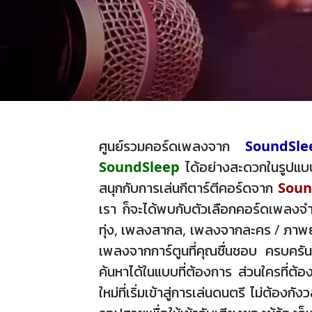
ศูนย์รวมคอร์ดเพลงจาก
SoundSle
SoundSleep
ได้อย่างสะดวกในรูปแบบ
สนุกกับการเล่นกีตาร์ตีคอร์ดจาก
Soun
เรา ก็จะได้พบกับตัวเลือกคอร์ดเพลงจำ
ทุ่ง, เพลงสากล, เพลงจากละคร / ภาพยนต
เพลงจากการ์ตูนที่คุณชื่นชอบ ครบครัน
ค้นหาได้ในแบบที่ต้องการ ส่วนใครที่ต้
ใหม่ที่เริ่มเข้าสู่การเล่นดนตรี ไม่ต้อ