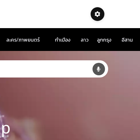
ละคร/ภาพยนตร์
กำเมือง
ลาว
ลูกกรุง
อีสาน
ep