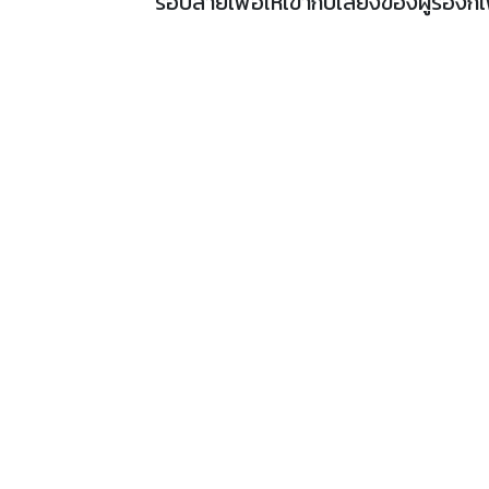
รอปสายเพื่อให้เข้ากับเสียงของผู้ร้อง