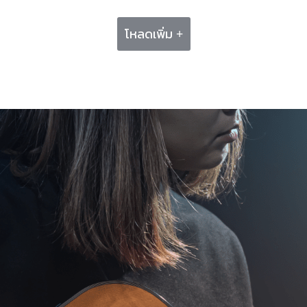
โหลดเพิ่ม +