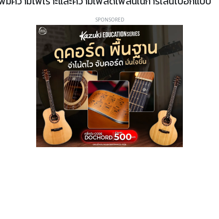
ก็เพิ่มความไพเราะและความเพลิดเพลินในการเล่นไปอีกแบบ
SPONSORED