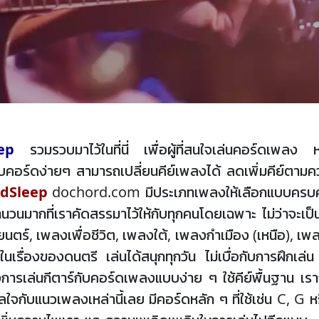
ep
รวมรวบมาไว้ในที่นี่ เพื่อผู้ที่สนใจเล่นคอร์ดเพล
คอร์ดง่ายๆ สามารถเปลี่ยนคีย์เพลงได้ ลดเพิ่มคีย์ตามค
dSleep
dochord.com มีประเภทเพลงให้เลือกแบบครบคร
นวนมากที่เราคัดสรรมาไว้ให้กับทุกคนโดยเฉพาะ ไม่ว่าจะ
ร์, เพลงเพื่อชีวิต, เพลงใต้, เพลงกำเมือง (เหนือ), เพล
ในเรื่องของดนตรี เล่นได้สนุกทุกวัน ไม่เบื่อกับการฝึก
องการเล่นกีตาร์กับคอร์ดเพลงแบบง่าย ๆ ใช้คีย์พื้นฐาน เรา
งกังวลใจกับแนวเพลงเหล่านี้เลย มีคอร์ดหลัก ๆ ที่ใช้เช่น C