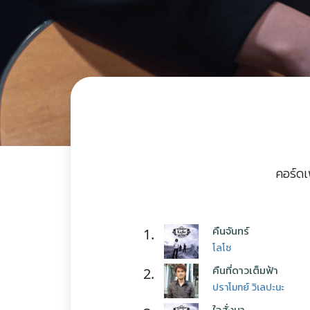
คอร์ดเ
คืนจันทร์
1.
โลโซ
คืนที่ดาวเต็มฟ้า
2.
ปราโมทย์ วิเลปะนะ
ใจสั่งมา