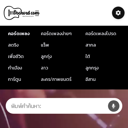
คอร์ดเพลง
คอร์ดเพลงง่ายๆ
คอร์ดเพลงโปรด
สตริง
แร็พ
สากล
เพื่อชีวิต
ลูกทุ่ง
ใต้
กำเมือง
ลาว
ลูกกรุง
การ์ตูน
ละคร/ภาพยนตร์
อีสาน