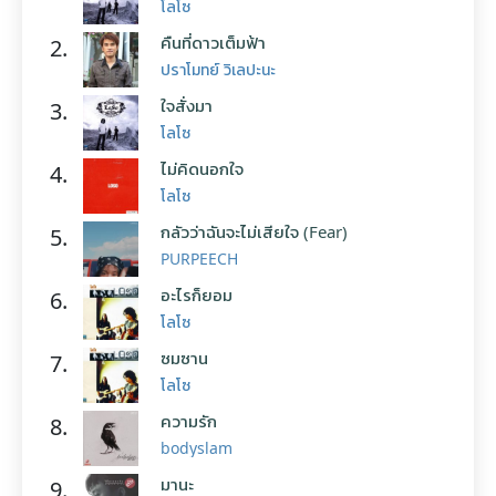
โลโซ
คืนที่ดาวเต็มฟ้า
2.
ปราโมทย์ วิเลปะนะ
ใจสั่งมา
3.
โลโซ
ไม่คิดนอกใจ
4.
โลโซ
กลัวว่าฉันจะไม่เสียใจ (Fear)
5.
PURPEECH
อะไรก็ยอม
6.
โลโซ
ซมซาน
7.
โลโซ
ความรัก
8.
bodyslam
มานะ
9.