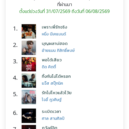
ที่ผ่านมา
ตั้งแต่ช่วงวันที่ 31/07/2569 ถึงวันที่ 06/08/2569
เพราะพี่รักจริง
1.
หนึ่ง บีเคแบนด์
บุญผลาบ่ฮอด
2.
อ้ายแมน ภิสิทธิ์พงษ์
พอได้เสียว
3.
ดิด คิตตี้
ทิ้งกันไม่ได้หรอก
4.
แจ๊ส สปุ๊กนิค
รักไม่ไหวแล้วโว้ย
5.
โจอี้ ภูวศิษฐ์
ระเบิดเวลา
6.
ศาล สานศิลป์
ภวังค์จิต