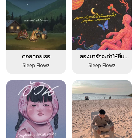
ดอยคอยเธอ
ลองมารักจะทำให้ยิ้ม
มากกว่าใคร
Sleep Flowz
Sleep Flowz