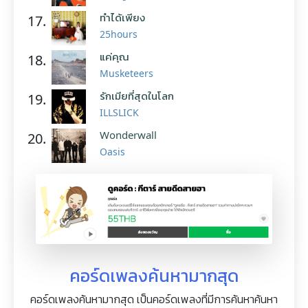
ทำได้เพียง
17.
25hours
แค่คุณ
18.
Musketeers
รักเมียที่สุดในโลก
19.
ILLSLICK
Wonderwall
20.
Oasis
คอร์ดเพลงค้นหามากสุด
คอร์ดเพลงค้นหามากสุด เป็นคอร์ดเพลงที่มีการค้นหาค้นหา