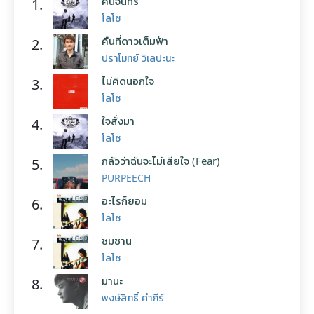
คืนจันทร์
1.
โลโซ
คืนที่ดาวเต็มฟ้า
2.
ปราโมทย์ วิเลปะนะ
ไม่คิดนอกใจ
3.
โลโซ
ใจสั่งมา
4.
โลโซ
กลัวว่าฉันจะไม่เสียใจ (Fear)
5.
PURPEECH
อะไรก็ยอม
6.
โลโซ
ซมซาน
7.
โลโซ
มานะ
8.
พงษ์สิทธิ์ คำภีร์