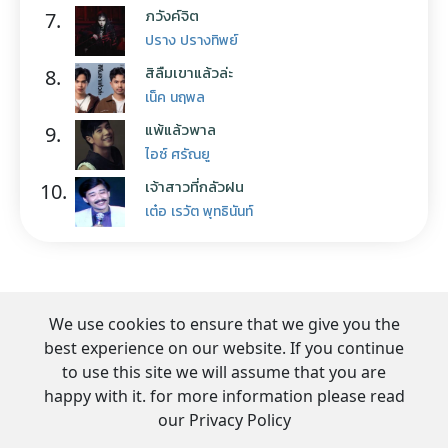
ภวังค์จิต
7.
ปราง ปรางทิพย์
สิลืมเขาแล้วล่ะ
8.
เน็ค นฤพล
แพ้แล้วพาล
9.
ไอซ์ ศรัณยู
เจ้าสาวที่กลัวฝน
10.
เต๋อ เรวัต พุทธินันท์
We use cookies to ensure that we give you the
best experience on our website. If you continue
to use this site we will assume that you are
happy with it. for more information please read
our Privacy Policy