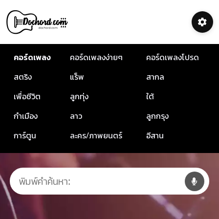
คอร์ดเพลง
คอร์ดเพลงง่ายๆ
คอร์ดเพลงโปรด
สตริง
แร็พ
สากล
เพื่อชีวิต
ลูกทุ่ง
ใต้
กำเมือง
ลาว
ลูกกรุง
การ์ตูน
ละคร/ภาพยนตร์
อีสาน