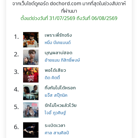
จากเว็บไซต์ดูคอร์ด dochord.com มากที่สุดในช่วงสัปดาห์
ที่ผ่านมา
ตั้งแต่ช่วงวันที่ 31/07/2569 ถึงวันที่ 06/08/2569
เพราะพี่รักจริง
1.
หนึ่ง บีเคแบนด์
บุญผลาบ่ฮอด
2.
อ้ายแมน ภิสิทธิ์พงษ์
พอได้เสียว
3.
ดิด คิตตี้
ทิ้งกันไม่ได้หรอก
4.
แจ๊ส สปุ๊กนิค
รักไม่ไหวแล้วโว้ย
5.
โจอี้ ภูวศิษฐ์
ระเบิดเวลา
6.
ศาล สานศิลป์