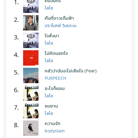
คืนจันทร์
1.
โลโซ
คืนที่ดาวเต็มฟ้า
2.
ปราโมทย์ วิเลปะนะ
ใจสั่งมา
3.
โลโซ
ไม่คิดนอกใจ
4.
โลโซ
กลัวว่าฉันจะไม่เสียใจ (Fear)
5.
PURPEECH
อะไรก็ยอม
6.
โลโซ
ซมซาน
7.
โลโซ
ความรัก
8.
bodyslam