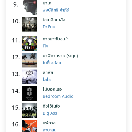
มานะ
9.
พงษ์สิทธิ์ คำภีร์
ใจเหลือเหลือ
10.
Dr.Fuu
ชาวนากับงูเห่า
11.
Fly
นาฬิกาทราย (sign)
12.
โบกี้ไลอ้อน
สาหัส
13.
โลโซ
ไม่บอกเธอ
14.
Bedroom Audio
ทิ้งไว้ในใจ
15.
Big Ass
แพ้ทาง
16.
ลาบานูน