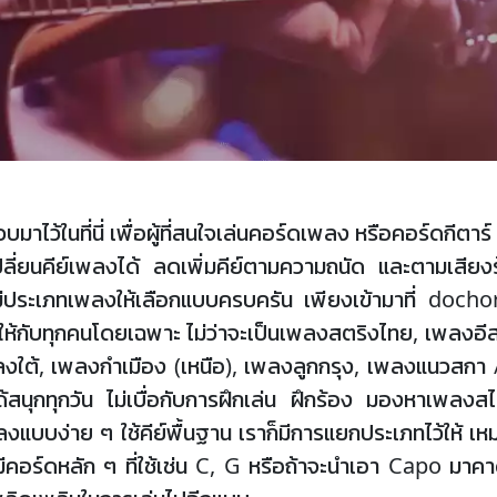
มาไว้ในที่นี่ เพื่อผู้ที่สนใจเล่นคอร์ดเพลง หรือคอร์ดกี
ยนคีย์เพลงได้ ลดเพิ่มคีย์ตามความถนัด และตามเสียงร้อ
ะเภทเพลงให้เลือกแบบครบครัน เพียงเข้ามาที่ dochor
ให้กับทุกคนโดยเฉพาะ ไม่ว่าจะเป็นเพลงสตริงไทย, เพลงอี
งใต้, เพลงกำเมือง (เหนือ), เพลงลูกกรุง, เพลงแนวสกา / เ
สนุกทุกวัน ไม่เบื่อกับการฝึกเล่น ฝึกร้อง มองหาเพลงส
งแบบง่าย ๆ ใช้คีย์พื้นฐาน เราก็มีการแยกประเภทไว้ให้ เหมาะส
มีคอร์ดหลัก ๆ ที่ใช้เช่น C, G หรือถ้าจะนำเอา Capo มาคา