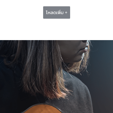
โหลดเพิ่ม +