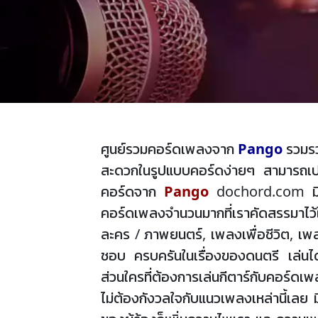
ศูนย์รวมคอร์ดเพลงจาก
Pango
รวมรวบ
สะดวกในรูปแบบคอร์ดง่ายๆ สามารถเปลี่
คอร์ดจาก
Pango
dochord.com มีปร
คอร์ดเพลงจำนวนมากที่เราคัดสรรมาไว้
ละคร / ภาพยนตร์, เพลงเพื่อชีวิต, เพล
ชอบ ครบครันในเรื่องของดนตรี เล่นได้
ส่วนใครที่ต้องการเล่นกีตาร์กับคอร์ดเพล
ไม่ต้องกังวลใจกับแนวเพลงเหล่านี้เลย 