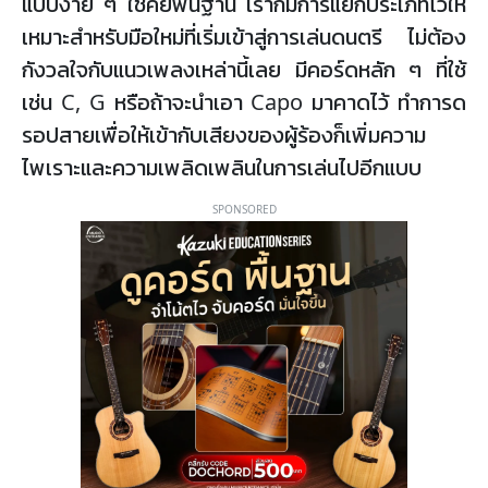
แบบง่าย ๆ ใช้คีย์พื้นฐาน เราก็มีการแยกประเภทไว้ให้
เหมาะสำหรับมือใหม่ที่เริ่มเข้าสู่การเล่นดนตรี ไม่ต้อง
กังวลใจกับแนวเพลงเหล่านี้เลย มีคอร์ดหลัก ๆ ที่ใช้
เช่น C, G หรือถ้าจะนำเอา Capo มาคาดไว้ ทำการด
รอปสายเพื่อให้เข้ากับเสียงของผู้ร้องก็เพิ่มความ
ไพเราะและความเพลิดเพลินในการเล่นไปอีกแบบ
SPONSORED