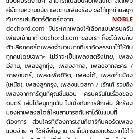
แบบคอร์ดง่ายๆ สามารถเปลี่ยนคีย์เพลงได้ ลดเพิ่ม
คีย์ตามความถนัด และตามเสียงร้อง ขอให้ทุกท่านสนุก
กับการเล่นกีตาร์ตีคอร์ดจาก
NOBLE
dochord.com มีประเภทเพลงให้เลือกแบบครบครัน
เพียงเข้ามาที่ dochord.com ของเรา ก็จะได้พบกับ
ตัวเลือกคอร์ดเพลงจำนวนมากที่เราคัดสรรมาไว้ให้กับ
ทุกคนโดยเฉพาะ ไม่ว่าจะเป็นเพลงสตริงไทย, เพลง
อีสาน, เพลงลูกทุ่ง, เพลงสากล, เพลงจากละคร /
ภาพยนตร์, เพลงเพื่อชีวิต, เพลงใต้, เพลงกำเมือง
(เหนือ), เพลงลูกกรุง, เพลงแนวสกา / เร้กเก้ รวมถึง
เพลงจากการ์ตูนที่คุณชื่นชอบ ครบครันในเรื่องของ
ดนตรี เล่นได้สนุกทุกวัน ไม่เบื่อกับการฝึกเล่น ฝึกร้อง
มองหาเพลงสไตล์ไหนสามารถค้นหาได้ในแบบที่
ต้องการ ส่วนใครที่ต้องการเล่นกีตาร์กับคอร์ดเพลง
แบบง่าย ๆ ใช้คีย์พื้นฐาน เราก็มีการแยกประเภทไว้ให้