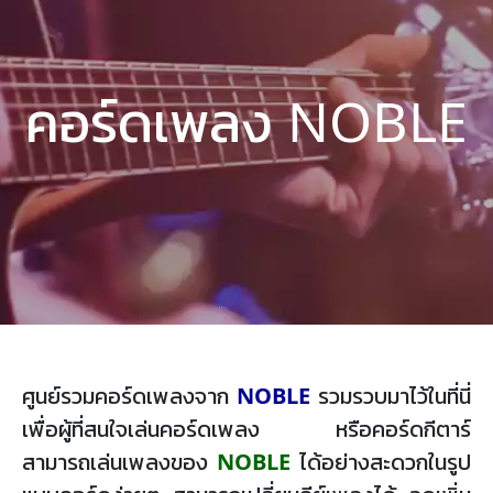
คอร์ดเพลง NOBLE
ศูนย์รวมคอร์ดเพลงจาก
NOBLE
รวมรวบมาไว้ในที่นี่
เพื่อผู้ที่สนใจเล่นคอร์ดเพลง หรือคอร์ดกีตาร์
สามารถเล่นเพลงของ
NOBLE
ได้อย่างสะดวกในรูป