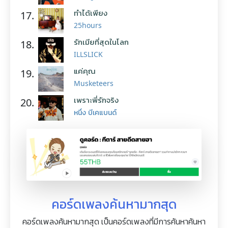
ทำได้เพียง
17.
25hours
รักเมียที่สุดในโลก
18.
ILLSLICK
แค่คุณ
19.
Musketeers
เพราะพี่รักจริง
20.
หนึ่ง บีเคแบนด์
คอร์ดเพลงค้นหามากสุด
คอร์ดเพลงค้นหามากสุด เป็นคอร์ดเพลงที่มีการค้นหาค้นหา