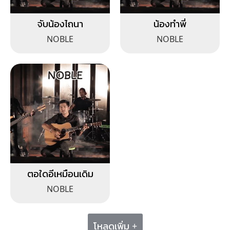
จับน้องไถนา
น้องทำพี่
NOBLE
NOBLE
ตอใดอีเหมือนเดิม
NOBLE
โหลดเพิ่ม +