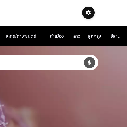
ละคร/ภาพยนตร์
กำเมือง
ลาว
ลูกกรุง
อีสาน