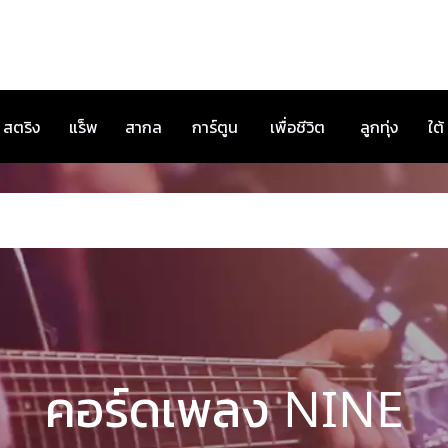
สตริง
แร็พ
สากล
การ์ตูน
เพื่อชีวิต
ลูกทุ่ง
ใต้
คอร์ดเพลง NINE