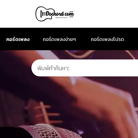
คอร์ดเพลง
คอร์ดเพลงง่ายๆ
คอร์ดเพลงโปรด