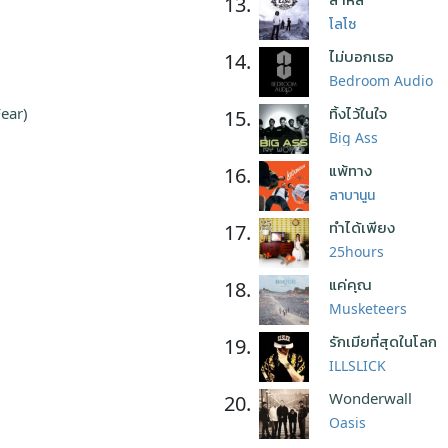
13.
โลโซ
ไม่บอกเธอ
14.
Bedroom Audio
Fear)
ทิ้งไว้ในใจ
15.
Big Ass
แพ้ทาง
16.
ลาบานูน
ทำได้เพียง
17.
25hours
แค่คุณ
18.
Musketeers
รักเมียที่สุดในโลก
19.
ILLSLICK
Wonderwall
20.
Oasis