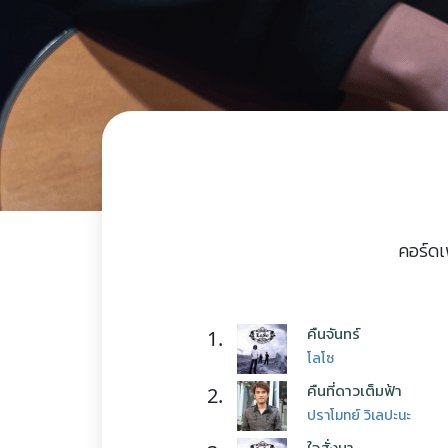
คอร์ดเ
คืนจันทร์
1.
โลโซ
คืนที่ดาวเต็มฟ้า
2.
ปราโมทย์ วิเลปะนะ
ใจสั่งมา