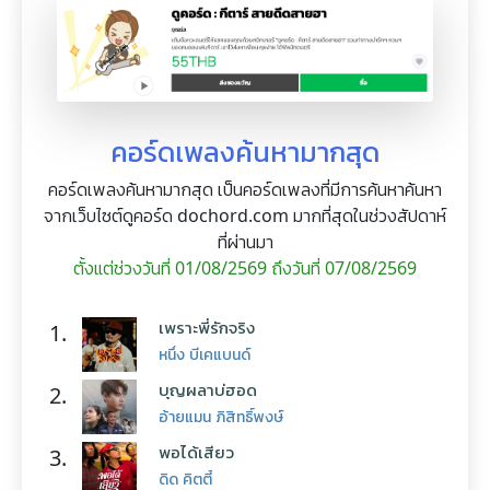
คอร์ดเพลงค้นหามากสุด
คอร์ดเพลงค้นหามากสุด เป็นคอร์ดเพลงที่มีการค้นหาค้นหา
จากเว็บไซต์ดูคอร์ด dochord.com มากที่สุดในช่วงสัปดาห์
ที่ผ่านมา
ตั้งแต่ช่วงวันที่ 01/08/2569 ถึงวันที่ 07/08/2569
เพราะพี่รักจริง
1.
หนึ่ง บีเคแบนด์
บุญผลาบ่ฮอด
2.
อ้ายแมน ภิสิทธิ์พงษ์
พอได้เสียว
3.
ดิด คิตตี้