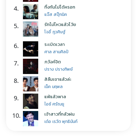
ทิ้งกันไม่ได้หรอก
4.
แจ๊ส สปุ๊กนิค
รักไม่ไหวแล้วโว้ย
5.
โจอี้ ภูวศิษฐ์
ระเบิดเวลา
6.
ศาล สานศิลป์
ภวังค์จิต
7.
ปราง ปรางทิพย์
สิลืมเขาแล้วล่ะ
8.
เน็ค นฤพล
แพ้แล้วพาล
9.
ไอซ์ ศรัณยู
เจ้าสาวที่กลัวฝน
10.
เต๋อ เรวัต พุทธินันท์