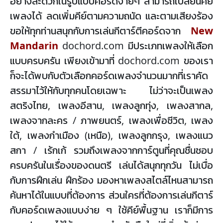
อย่างสะดวกในรูปแบบคอร์ดง่ายๆ สามารถเปลี่ยนคีย์
เพลงได้ ลดเพิ่มคีย์ตามความถนัด และตามเสียงร้อง
ขอให้ทุกท่านสนุกกับการเล่นกีตาร์ตีคอร์ดจาก
New
Mandarin
dochord.com มีประเภทเพลงให้เลือก
แบบครบครัน เพียงเข้ามาที่ dochord.com ของเรา
ก็จะได้พบกับตัวเลือกคอร์ดเพลงจำนวนมากที่เราคัด
สรรมาไว้ให้กับทุกคนโดยเฉพาะ ไม่ว่าจะเป็นเพลง
สตริงไทย, เพลงอีสาน, เพลงลูกทุ่ง, เพลงสากล,
เพลงจากละคร / ภาพยนตร์, เพลงเพื่อชีวิต, เพลง
ใต้, เพลงกำเมือง (เหนือ), เพลงลูกกรุง, เพลงแนว
สกา / เร้กเก้ รวมถึงเพลงจากการ์ตูนที่คุณชื่นชอบ
ครบครันในเรื่องของดนตรี เล่นได้สนุกทุกวัน ไม่เบื่อ
กับการฝึกเล่น ฝึกร้อง มองหาเพลงสไตล์ไหนสามารถ
ค้นหาได้ในแบบที่ต้องการ ส่วนใครที่ต้องการเล่นกีตาร์
กับคอร์ดเพลงแบบง่าย ๆ ใช้คีย์พื้นฐาน เราก็มีการ