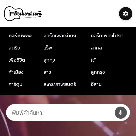
คอร์ดเพลง
คอร์ดเพลงง่ายๆ
คอร์ดเพลงโปรด
สตริง
แร็พ
สากล
เพื่อชีวิต
ลูกทุ่ง
ใต้
กำเมือง
ลาว
ลูกกรุง
การ์ตูน
ละคร/ภาพยนตร์
อีสาน