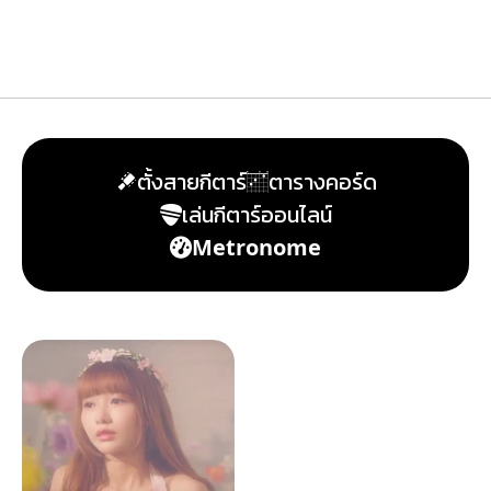
ตั้งสายกีตาร์
ตารางคอร์ด
เล่นกีตาร์ออนไลน์
Metronome