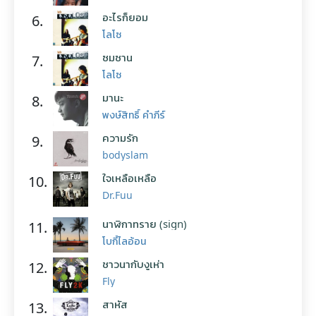
อะไรก็ยอม
6.
โลโซ
ซมซาน
7.
โลโซ
มานะ
8.
พงษ์สิทธิ์ คำภีร์
ความรัก
9.
bodyslam
ใจเหลือเหลือ
10.
Dr.Fuu
นาฬิกาทราย (sign)
11.
โบกี้ไลอ้อน
ชาวนากับงูเห่า
12.
Fly
สาหัส
13.