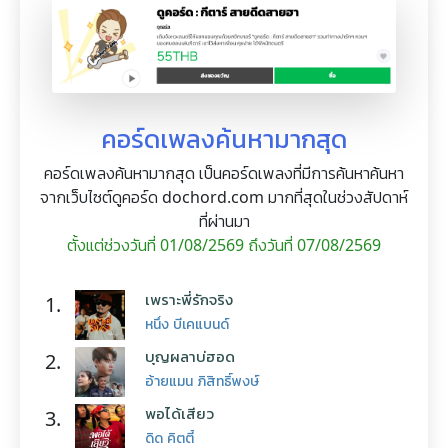
คอร์ดเพลงค้นหามากสุด
คอร์ดเพลงค้นหามากสุด เป็นคอร์ดเพลงที่มีการค้นหาค้นหา
จากเว็บไซต์ดูคอร์ด dochord.com มากที่สุดในช่วงสัปดาห์
ที่ผ่านมา
ตั้งแต่ช่วงวันที่ 01/08/2569 ถึงวันที่ 07/08/2569
เพราะพี่รักจริง
1.
หนึ่ง บีเคแบนด์
บุญผลาบ่ฮอด
2.
อ้ายแมน ภิสิทธิ์พงษ์
พอได้เสียว
3.
ดิด คิตตี้