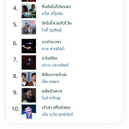
ทิ้งกันไม่ได้หรอก
4.
แจ๊ส สปุ๊กนิค
รักไม่ไหวแล้วโว้ย
5.
โจอี้ ภูวศิษฐ์
ระเบิดเวลา
6.
ศาล สานศิลป์
ภวังค์จิต
7.
ปราง ปรางทิพย์
สิลืมเขาแล้วล่ะ
8.
เน็ค นฤพล
แพ้แล้วพาล
9.
ไอซ์ ศรัณยู
เจ้าสาวที่กลัวฝน
10.
เต๋อ เรวัต พุทธินันท์