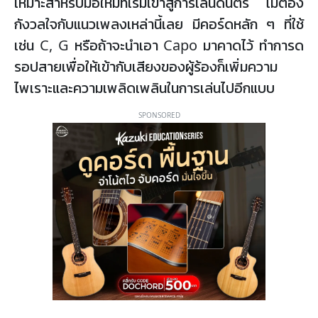
เหมาะสำหรับมือใหม่ที่เริ่มเข้าสู่การเล่นดนตรี ไม่ต้อง
กังวลใจกับแนวเพลงเหล่านี้เลย มีคอร์ดหลัก ๆ ที่ใช้
เช่น C, G หรือถ้าจะนำเอา Capo มาคาดไว้ ทำการด
รอปสายเพื่อให้เข้ากับเสียงของผู้ร้องก็เพิ่มความ
ไพเราะและความเพลิดเพลินในการเล่นไปอีกแบบ
SPONSORED