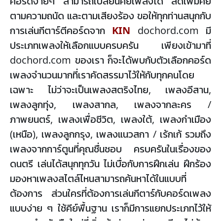
คอร์ดง่ายๆ สามารถเปลี่ยนคีย์เพลงได้ ลดเพิ่มคีย์
ตามความถนัด และตามเสียงร้อง ขอให้ทุกท่านสนุกกับ
การเล่นกีตาร์ตีคอร์ดจาก
KIN
dochord.com มี
ประเภทเพลงให้เลือกแบบครบครัน เพียงเข้ามาที่
dochord.com ของเรา ก็จะได้พบกับตัวเลือกคอร์ด
เพลงจำนวนมากที่เราคัดสรรมาไว้ให้กับทุกคนโดย
เฉพาะ ไม่ว่าจะเป็นเพลงสตริงไทย, เพลงอีสาน,
เพลงลูกทุ่ง, เพลงสากล, เพลงจากละคร /
ภาพยนตร์, เพลงเพื่อชีวิต, เพลงใต้, เพลงกำเมือง
(เหนือ), เพลงลูกกรุง, เพลงแนวสกา / เร้กเก้ รวมถึง
เพลงจากการ์ตูนที่คุณชื่นชอบ ครบครันในเรื่องของ
ดนตรี เล่นได้สนุกทุกวัน ไม่เบื่อกับการฝึกเล่น ฝึกร้อง
มองหาเพลงสไตล์ไหนสามารถค้นหาได้ในแบบที่
ต้องการ ส่วนใครที่ต้องการเล่นกีตาร์กับคอร์ดเพลง
แบบง่าย ๆ ใช้คีย์พื้นฐาน เราก็มีการแยกประเภทไว้ให้