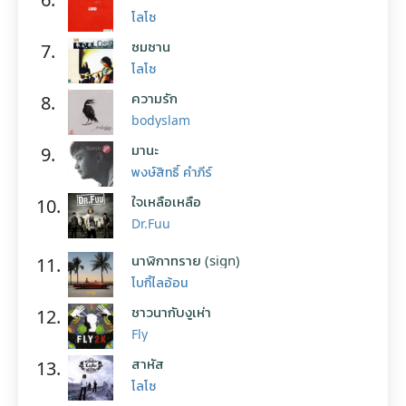
โลโซ
ซมซาน
7.
โลโซ
ความรัก
8.
bodyslam
มานะ
9.
พงษ์สิทธิ์ คำภีร์
ใจเหลือเหลือ
10.
Dr.Fuu
นาฬิกาทราย (sign)
11.
โบกี้ไลอ้อน
ชาวนากับงูเห่า
12.
Fly
สาหัส
13.
โลโซ