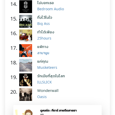
ไม่บอกเธอ
14.
Bedroom Audio
ทิ้งไว้ในใจ
15.
Big Ass
ทำได้เพียง
16.
25hours
แพ้ทาง
17.
ลาบานูน
แค่คุณ
18.
Musketeers
รักเมียที่สุดในโลก
19.
ILLSLICK
Wonderwall
20.
Oasis