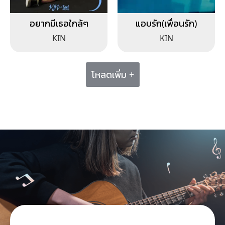
อยากมีเธอใกล้ๆ
แอบรัก(เพื่อนรัก)
KIN
KIN
โหลดเพิ่ม +