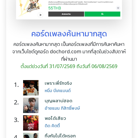
คอร์ดเพลงค้นหามากสุด
คอร์ดเพลงค้นหามากสุด เป็นคอร์ดเพลงที่มีการค้นหาค้นหา
จากเว็บไซต์ดูคอร์ด dochord.com มากที่สุดในช่วงสัปดาห์
ที่ผ่านมา
ตั้งแต่ช่วงวันที่ 31/07/2569 ถึงวันที่ 06/08/2569
เพราะพี่รักจริง
1.
หนึ่ง บีเคแบนด์
บุญผลาบ่ฮอด
2.
อ้ายแมน ภิสิทธิ์พงษ์
พอได้เสียว
3.
ดิด คิตตี้
ทิ้งกันไม่ได้หรอก
4.