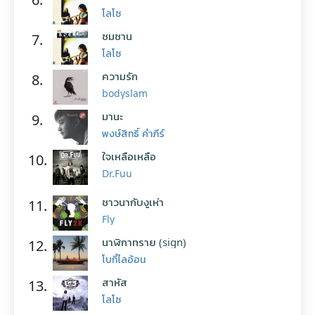
โลโซ
ซมซาน
7.
โลโซ
ความรัก
8.
bodyslam
มานะ
9.
พงษ์สิทธิ์ คำภีร์
ใจเหลือเหลือ
10.
Dr.Fuu
ชาวนากับงูเห่า
11.
Fly
นาฬิกาทราย (sign)
12.
โบกี้ไลอ้อน
สาหัส
13.
โลโซ