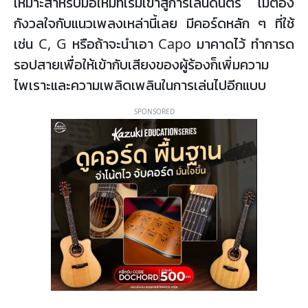
เหมาะสำหรับมือใหม่ที่เริ่มเข้าสู่การเล่นดนตรี ไม่ต้อง
กังวลใจกับแนวเพลงเหล่านี้เลย มีคอร์ดหลัก ๆ ที่ใช้
เช่น C, G หรือถ้าจะนำเอา Capo มาคาดไว้ ทำการด
รอปสายเพื่อให้เข้ากับเสียงของผู้ร้องก็เพิ่มความ
ไพเราะและความเพลิดเพลินในการเล่นไปอีกแบบ
SPONSORED