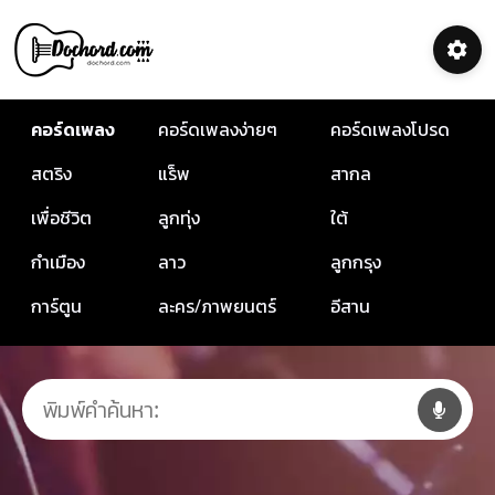
คอร์ดเพลง
คอร์ดเพลงง่ายๆ
คอร์ดเพลงโปรด
สตริง
แร็พ
สากล
เพื่อชีวิต
ลูกทุ่ง
ใต้
กำเมือง
ลาว
ลูกกรุง
การ์ตูน
ละคร/ภาพยนตร์
อีสาน