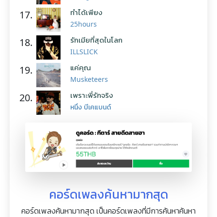
ทำได้เพียง
17.
25hours
รักเมียที่สุดในโลก
18.
ILLSLICK
แค่คุณ
19.
Musketeers
เพราะพี่รักจริง
20.
หนึ่ง บีเคแบนด์
คอร์ดเพลงค้นหามากสุด
คอร์ดเพลงค้นหามากสุด เป็นคอร์ดเพลงที่มีการค้นหาค้นหา