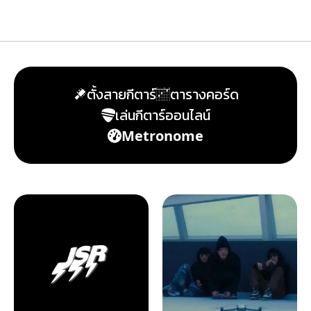
ตั้งสายกีตาร์
ตารางคอร์ด
เล่นกีตาร์ออนไลน์
Metronome