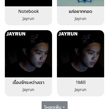
Notebook
แค่อยากกอด
Jayrun
Jayrun
เรื่องรักระหว่างเรา
1Mill
Jayrun
Jayrun
โหลดเพิ่ม +