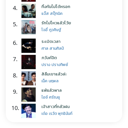
ทิ้งกันไม่ได้หรอก
4.
แจ๊ส สปุ๊กนิค
รักไม่ไหวแล้วโว้ย
5.
โจอี้ ภูวศิษฐ์
ระเบิดเวลา
6.
ศาล สานศิลป์
ภวังค์จิต
7.
ปราง ปรางทิพย์
สิลืมเขาแล้วล่ะ
8.
เน็ค นฤพล
แพ้แล้วพาล
9.
ไอซ์ ศรัณยู
เจ้าสาวที่กลัวฝน
10.
เต๋อ เรวัต พุทธินันท์