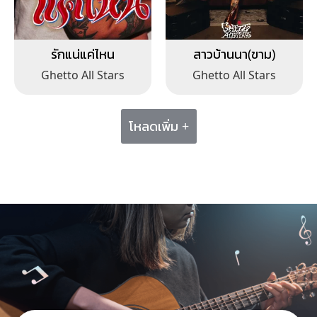
รักแน่แค่ไหน
สาวบ้านนา(ขาม)
Ghetto All Stars
Ghetto All Stars
โหลดเพิ่ม +