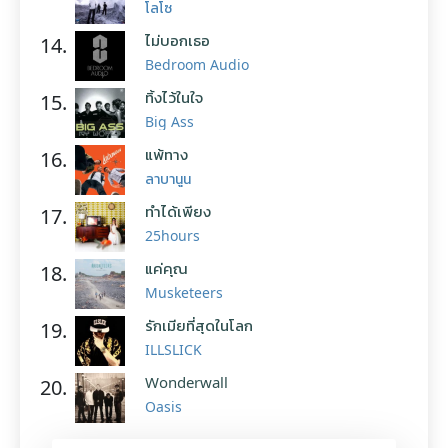
โลโซ
ไม่บอกเธอ
14.
Bedroom Audio
ทิ้งไว้ในใจ
15.
Big Ass
แพ้ทาง
16.
ลาบานูน
ทำได้เพียง
17.
25hours
แค่คุณ
18.
Musketeers
รักเมียที่สุดในโลก
19.
ILLSLICK
Wonderwall
20.
Oasis