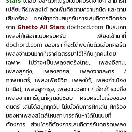
Stars
ได้อย่างสะดวกในรูปแบบคอร์ดง่ายๆ สามารถ
เปลี่ยนคีย์เพลงได้ ลดเพิ่มคีย์ตามความถนัด และตาม
เสียงร้อง ขอให้ทุกท่านสนุกกับการเล่นกีตาร์ตีคอร์ด
จาก
Ghetto All Stars
dochord.com มีประเภท
เพลงให้เลือกแบบครบครัน เพียงเข้ามาที่
dochord.com ของเรา ก็จะได้พบกับตัวเลือกคอร์ด
เพลงจำนวนมากที่เราคัดสรรมาไว้ให้กับทุกคนโดย
เฉพาะ ไม่ว่าจะเป็นเพลงสตริงไทย, เพลงอีสาน,
เพลงลูกทุ่ง, เพลงสากล, เพลงจากละคร /
ภาพยนตร์, เพลงเพื่อชีวิต, เพลงใต้, เพลงกำเมือง
(เหนือ), เพลงลูกกรุง, เพลงแนวสกา / เร้กเก้ รวมถึง
เพลงจากการ์ตูนที่คุณชื่นชอบ ครบครันในเรื่องของ
ดนตรี เล่นได้สนุกทุกวัน ไม่เบื่อกับการฝึกเล่น ฝึกร้อง
มองหาเพลงสไตล์ไหนสามารถค้นหาได้ในแบบที่
ต้องการ ส่วนใครที่ต้องการเล่นกีตาร์กับคอร์ดเพลง